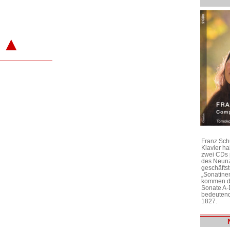
▲
Franz Sch
Klavier h
zwei CDs 
des Neunz
geschäftst
„Sonatine
kommen di
Sonate A-
bedeutend
1827.