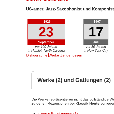
US-amer. Jazz-Saxophonist und Komponis
* 1926
† 1967
23
17
September
Juli
vor 100 Jahren
vor 59 Jahren
in Hamlet, North Carolina
in New York City
Diskographie
Werke
Zeitgenossen
Werke (2) und Gattungen (2)
Die Werke repräsentieren nicht das vollständige We
zu denen Rezensionen bei
Klassik Heute
vorliege
diverse Besetzungen (1)