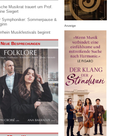
che Musikrat trauert um Prof.
ine Siegert
 Symphoniker: Sommerpause &
ginn
Anzeige
rrhein Musikfestivals beginnt
Neue Besprechungen