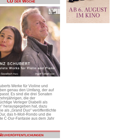
CD der Woche
uberts Werke für Violine und
aben genau den Umfang, der auf
passt. Es sind die drei Sonaten
ehnjährigen, die der
üchtige Verleger Diabelli als
n“ herausgegeben hat, dazu
e als „Grand Duo“ veröffentlichte
Dur, das h-Moll-Rondo und die
e C-Dur-Fantasie aus dem Jahr
Neuveröffentlichungen