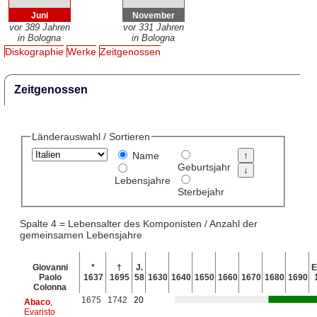
Juni
November
vor 389 Jahren
vor 331 Jahren
in Bologna
in Bologna
Diskographie
Werke
Zeitgenossen
Zeitgenossen
Länderauswahl / Sortieren
Name
Geburtsjahr
Lebensjahre
Sterbejahr
Spalte 4 = Lebensalter des Komponisten / Anzahl der
gemeinsamen Lebensjahre
Giovanni
*
†
J.
E
Paolo
1637
1695
58
1630
1640
1650
1660
1670
1680
1690
Colonna
1675
1742
20
Abaco
,
Evaristo