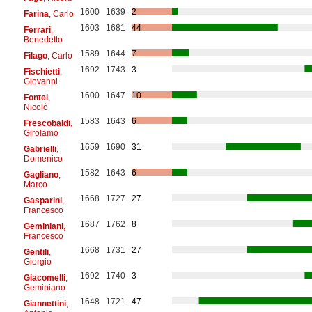
1600
1639
2
Farina
, Carlo
1603
1681
44
Ferrari
,
Benedetto
1589
1644
7
Filago
, Carlo
1692
1743
3
Fischietti
,
Giovanni
1600
1647
10
Fontei
,
Nicolò
1583
1643
6
Frescobaldi
,
Girolamo
1659
1690
31
Gabrielli
,
Domenico
1582
1643
6
Gagliano
,
Marco
1668
1727
27
Gasparini
,
Francesco
1687
1762
8
Geminiani
,
Francesco
1668
1731
27
Gentili
,
Giorgio
1692
1740
3
Giacomelli
,
Geminiano
1648
1721
47
Giannettini
,