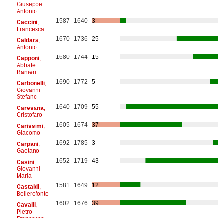
Giuseppe
Antonio
1587
1640
3
Caccini
,
Francesca
1670
1736
25
Caldara
,
Antonio
1680
1744
15
Capponi
,
Abbate
Ranieri
1690
1772
5
Carbonelli
,
Giovanni
Stefano
1640
1709
55
Caresana
,
Cristofaro
1605
1674
37
Carissimi
,
Giacomo
1692
1785
3
Carpani
,
Gaetano
1652
1719
43
Casini
,
Giovanni
Maria
1581
1649
12
Castaldi
,
Bellerofonte
1602
1676
39
Cavalli
,
Pietro