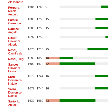
Alessandro
1686
1768
9
Porpora
,
Nicola
Antonio
1680
1750
15
Porsile
,
Giuseppe
1680
1750
15
Ragazzi
,
Angelo
1692
1753
3
Ristori
,
Giovanni
Alberto
1670
1710
25
Rossi
,
Camilla de
1598
1653
16
Rossi
, Luigi
1600
1679
42
Sances
,
Giovanni
Felice
1679
1744
16
Sarri
,
Domenico
Natale
1679
1744
16
Sarro
,
Domenico
Natale
1630
1680
43
Sartorio
,
Antonio