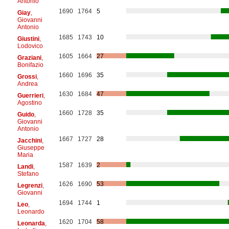
Antonio
1690
1764
5
Giay
,
Giovanni
Antonio
1685
1743
10
Giustini
,
Lodovico
1605
1664
27
Graziani
,
Bonifazio
1660
1696
35
Grossi
,
Andrea
1630
1684
47
Guerrieri
,
Agostino
1660
1728
35
Guido
,
Giovanni
Antonio
1667
1727
28
Jacchini
,
Giuseppe
Maria
1587
1639
2
Landi
,
Stefano
1626
1690
53
Legrenzi
,
Giovanni
1694
1744
1
Leo
,
Leonardo
1620
1704
58
Leonarda
,