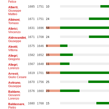
Felice
1685
1751
10
Alberti
,
Giuseppe
Matteo
1671
1751
24
Albinoni
,
Tomaso
1631
1696
58
Albrici
,
Vincenzo
1671
1708
24
Aldrovandini
,
Giuseppe
1575
1646
9
Aleotti
,
Vittoria
1582
1652
15
Allegri
,
Gregorio
1567
1648
11
Allegri
,
Lorenzo
1619
1701
58
Arresti
,
Giulio Cesare
1670
1756
25
Avitrano
,
Giuseppe
1576
1660
23
Baldano
,
Giovanni
Lorenzo
1680
1768
15
Baldassare
,
Pietro