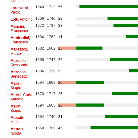
Isabella
1640
1713
55
Lorenzani
,
Paolo
1666
1740
29
Lotti
, Antonio
1672
1737
23
Mancini
,
Francesco
1684
1762
11
Manfredini
,
Francesco
1602
1662
25
Marazzoli
,
Marco
1669
1747
26
Marcello
,
Alessandro
1686
1739
9
Marcello
,
Benedetto
1594
1663
26
Marini
,
Biagio
1670
1717
25
Marini
, Carlo
Antonio
1594
1663
26
Marini
,
Biagio
1664
1740
31
Mascitti
,
Michele
1650
1709
45
Matteis
,
Nicola