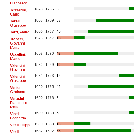
Francesco
1690
1766
5
Tessarini
,
Carlo
1658
1709
37
Torelli
,
Giuseppe
1650
1737
45
Torri
, Pietro
1575
1647
10
Trabaci
,
Giovanni
Maria
1603
1680
43
Uccellini
,
Marco
1582
1649
12
Valentini
,
Giovanni
1681
1753
14
Valentini
,
Giuseppe
1650
1735
45
Venier
,
Girolamo
1690
1768
5
Veracini
,
Francesco
Maria
1690
1730
5
Vinci
,
Leonardo
1590
1653
16
Vitali
, Filippo
1632
1692
55
Vitali
,