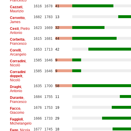
Francesco
1616
1678
41
Cazzati
,
Maurizio
1682
1783
13
Cervetto
,
James
1623
1669
32
Cesti
, Pietro
Antonio
1615
1681
44
Corbetta
,
Francesco
1653
1713
42
Corelli
,
Arcangelo
1585
1646
9
Corradini
,
Nicolò
1585
1646
9
Corradini
doppelt
,
Nicolò
1635
1700
58
Draghi
,
Antonio
1684
1755
11
Durante
,
Francesco
1676
1753
19
Facco
,
Giacomo
1666
1733
29
Faggioli
,
Michelangelo
1677
1745
18
Fago
, Nicola