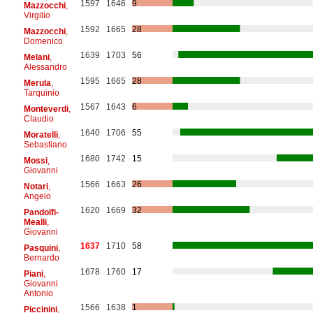
1597
1646
9
Mazzocchi
,
Virgilio
1592
1665
28
Mazzocchi
,
Domenico
1639
1703
56
Melani
,
Alessandro
1595
1665
28
Merula
,
Tarquinio
1567
1643
6
Monteverdi
,
Claudio
1640
1706
55
Moratelli
,
Sebastiano
1680
1742
15
Mossi
,
Giovanni
1566
1663
26
Notari
,
Angelo
1620
1669
32
Pandolfi-
Mealli
,
Giovanni
1637
1710
58
Pasquini
,
Bernardo
1678
1760
17
Piani
,
Giovanni
Antonio
1566
1638
1
Piccinini
,