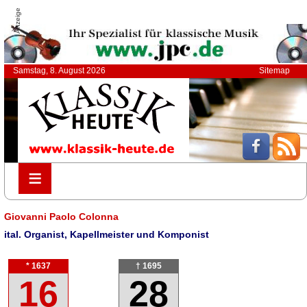
Anzeige
Samstag, 8. August 2026
Sitemap
≡
≡
Giovanni Paolo Colonna
ital. Organist, Kapellmeister und Komponist
* 1637
† 1695
16
28