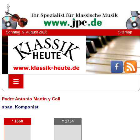
Anzeige
Sonntag, 9. August 2026
Sitemap
≡
≡
Padre Antonio Martín y Coll
span. Komponist
* 1660
† 1734