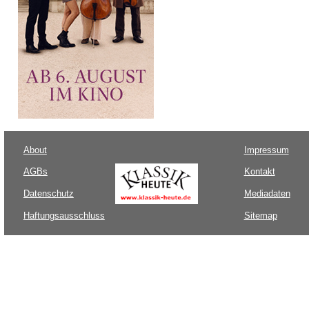
About
Impressum
AGBs
Kontakt
Datenschutz
Mediadaten
Haftungsausschluss
Sitemap