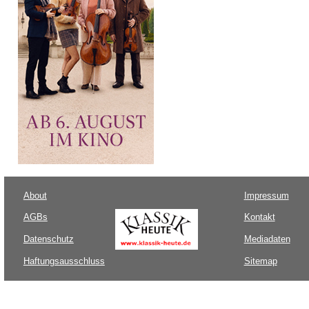
About
Impressum
AGBs
Kontakt
Datenschutz
Mediadaten
Haftungsausschluss
Sitemap