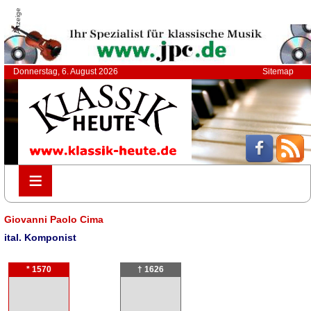
Anzeige
Donnerstag, 6. August 2026
Sitemap
≡
≡
Giovanni Paolo Cima
ital. Komponist
* 1570
† 1626