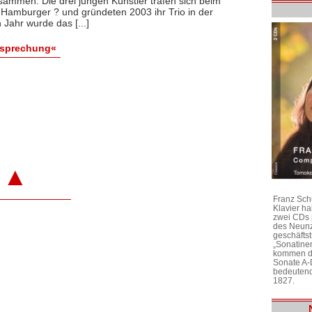
ammen. Die drei jungen Künstler trafen sich beim
amburger ? und gründeten 2003 ihr Trio in der
 Jahr wurde das [...]
esprechung«
▲
Franz Sch
Klavier h
zwei CDs 
des Neunz
geschäftst
„Sonatine
kommen di
Sonate A-
bedeutend
1827.