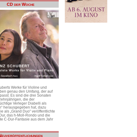
CD der Woche
uberts Werke für Violine und
aben genau den Umfang, der auf
passt. Es sind die drei Sonaten
ehnjährigen, die der
üchtige Verleger Diabelli als
n“ herausgegeben hat, dazu
e als „Grand Duo“ veröffentlichte
Dur, das h-Moll-Rondo und die
e C-Dur-Fantasie aus dem Jahr
Neuveröffentlichungen