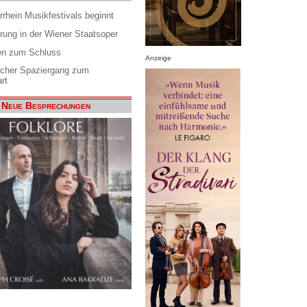
rrhein Musikfestivals beginnt
rung in der Wiener Staatsoper
en zum Schluss
Anzeige
scher Spaziergang zum
rt
Neue Besprechungen