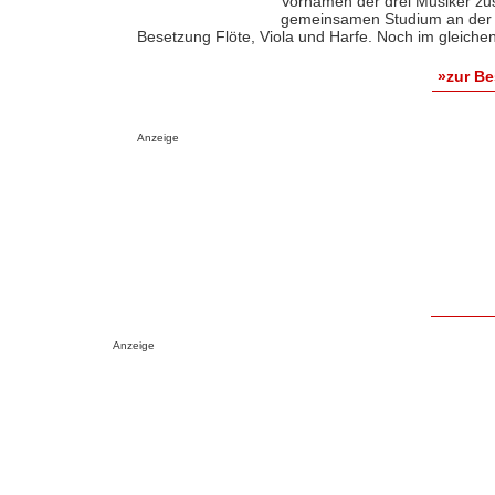
Vornamen der drei Musiker zus
gemeinsamen Studium an der H
Besetzung Flöte, Viola und Harfe. Noch im gleichen
»zur B
Anzeige
Anzeige