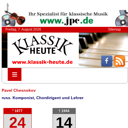
Anzeige
Freitag, 7. August 2026
Sitemap
≡
≡
Pavel Chesnokov
russ. Komponist, Chordirigent und Lehrer
* 1877
† 1944
24
14