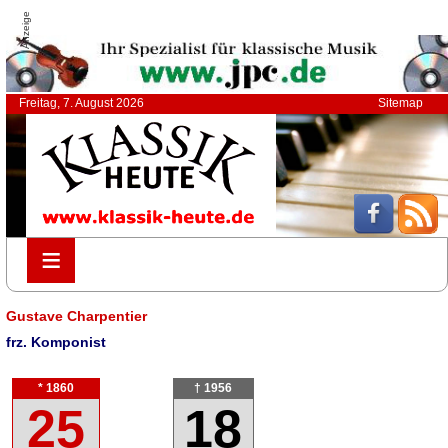
Anzeige
Freitag, 7. August 2026
Sitemap
≡
≡
Gustave Charpentier
frz. Komponist
* 1860
† 1956
25
18