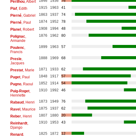
1846
1936
76
Périlhou
, Albert
1915
1963
41
Piaf
, Edith
1863
1937
74
Pierné
, Gabriel
1874
1952
78
Pierné
, Paul
1908
1994
48
Planel
, Robert
1876
1962
80
Polignac
,
Armande
1899
1963
57
Poulenc
,
Francis
1888
1969
68
Presle
,
Jacques
1871
1933
62
Prestat
, Marie
1848
1917
57
Puget
, Paul
1852
1914
54
Pugno
, Raoul
1910
1992
46
Puig-Roget
,
Henriette
1873
1949
76
Rabaud
, Henri
1875
1937
62
Ravel
, Maurice
1807
1880
20
Reber
, Henri
1910
1953
43
Reinhardt
,
Django
1825
1872
12
Renard
,