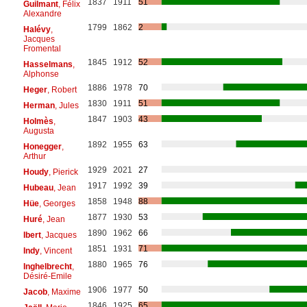
1837
1911
51
Guilmant
, Félix
Alexandre
1799
1862
2
Halévy
,
Jacques
Fromental
1845
1912
52
Hasselmans
,
Alphonse
1886
1978
70
Heger
, Robert
1830
1911
51
Herman
, Jules
1847
1903
43
Holmès
,
Augusta
1892
1955
63
Honegger
,
Arthur
1929
2021
27
Houdy
, Pierick
1917
1992
39
Hubeau
, Jean
1858
1948
88
Hüe
, Georges
1877
1930
53
Huré
, Jean
1890
1962
66
Ibert
, Jacques
1851
1931
71
Indy
, Vincent
1880
1965
76
Inghelbrecht
,
Désiré-Emile
1906
1977
50
Jacob
, Maxime
1846
1925
65