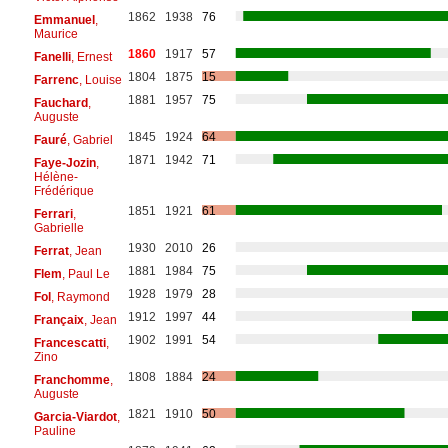
1862
1938
76
Emmanuel
,
Maurice
1860
1917
57
Fanelli
, Ernest
1804
1875
15
Farrenc
, Louise
1881
1957
75
Fauchard
,
Auguste
1845
1924
64
Fauré
, Gabriel
1871
1942
71
Faye-Jozin
,
Hélène-
Frédérique
1851
1921
61
Ferrari
,
Gabrielle
1930
2010
26
Ferrat
, Jean
1881
1984
75
Flem
, Paul Le
1928
1979
28
Fol
, Raymond
1912
1997
44
Françaix
, Jean
1902
1991
54
Francescatti
,
Zino
1808
1884
24
Franchomme
,
Auguste
1821
1910
50
Garcia-Viardot
,
Pauline