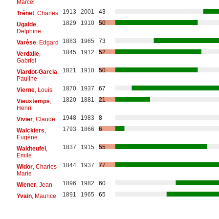
Marcel
1913
2001
43
Trénet
, Charles
1829
1910
50
Ugalde
,
Delphine
1883
1965
73
Varèse
, Edgard
1845
1912
52
Verdalle
,
Gabriel
1821
1910
50
Viardot-Garcia
,
Pauline
1870
1937
67
Vierne
, Louis
1820
1881
21
Vieuxtemps
,
Henri
1948
1983
8
Vivier
, Claude
1793
1866
6
Walckiers
,
Eugène
1837
1915
55
Waldteufel
,
Emile
1844
1937
77
Widor
, Charles-
Marie
1896
1982
60
Wiener
, Jean
1891
1965
65
Yvain
, Maurice