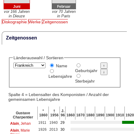
Juni
Februar
vor 166 Jahren
vor 70 Jahren
in Dieuze
in Paris
Diskographie
Werke
Zeitgenossen
Zeitgenossen
Länderauswahl / Sortieren
Name
Geburtsjahr
Lebensjahre
Sterbejahr
Spalte 4 = Lebensalter des Komponisten / Anzahl der
gemeinsamen Lebensjahre
*
†
J.
Gustave
1860
1956
96
1860
1870
1880
1890
1900
1910
1920
Charpentier
1911
1940
29
Alain
, Jehan
1926
2013
30
Alain
, Marie