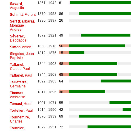
1861
1942
81
Savard
,
Augustin
1870
1958
86
Schmitt
, Florent
1930
1997
26
Serf (Barbara)
,
Monique
Andrée
1872
1921
49
Séverac
,
Déodat de
1850
1916
56
Simon
, Anton
1812
1875
15
Singelée
, Jean-
Baptiste
1844
1908
48
Taffanel
,
Claude Paul
1844
1908
48
Taffanel
, Paul
1892
1983
64
Tailleferre
,
Germaine
1811
1896
36
Thomas
,
Ambroise
1901
1971
55
Tomasi
, Henri
1914
1990
42
Tortelier
, Paul
1870
1939
69
Tournemire
,
Charles
1879
1951
72
Tournier
,