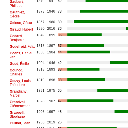
1879
1941
62
Gaubert
,
Philippe
1873
1946
73
Gauthiez
,
Cécile
1867
1960
89
Geloso
, César
1920
2016
36
Giraud
, Hubert
1849
1895
35
Godard
,
Benjamin
1818
1897
37
Godefroid
, Felix
1858
1904
44
Goens
, Daniël
van
1904
1946
42
Goué
, Émile
1818
1893
33
Gounod
,
Charles
1819
1898
38
Gouvy
, Louis
Théodore
1891
1975
65
Grandjany
,
Marcel
1828
1907
47
Grandval
,
Clémence de
1908
1997
48
Grappelli
,
Stéphane
1930
2019
26
Guillou
, Jean