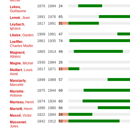
Michel
1870
1894
24
Lekeu
,
Guillaume
1891
1976
65
Lenoir
, Jean
1817
1891
31
Leybach
,
Ignace
1909
1991
47
Litaize
, Gaston
1861
1935
74
Loeffler
,
Charles Martin
1865
1914
49
Magnard
,
Albéric
1930
1984
26
Magne
, Michel
1817
1871
11
Maillart
, Louis
Aimé
1899
1989
57
Manziarly
,
Marcelle
1875
1944
69
Mariotte
,
Antoine
1874
1934
60
Marteau
, Henri
1890
1980
66
Martelli
, Henri
1822
1884
24
Massé
, Victor
1842
1912
52
Massenet
,
Jules