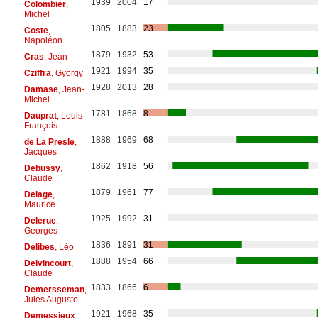
1939
2004
17
Colombier
,
Michel
1805
1883
23
Coste
,
Napoléon
1879
1932
53
Cras
, Jean
1921
1994
35
Cziffra
, György
1928
2013
28
Damase
, Jean-
Michel
1781
1868
8
Dauprat
, Louis
François
1888
1969
68
de La Presle
,
Jacques
1862
1918
56
Debussy
,
Claude
1879
1961
77
Delage
,
Maurice
1925
1992
31
Delerue
,
Georges
1836
1891
31
Delibes
, Léo
1888
1954
66
Delvincourt
,
Claude
1833
1866
6
Demersseman
,
Jules Auguste
1921
1968
35
Demessieux
,