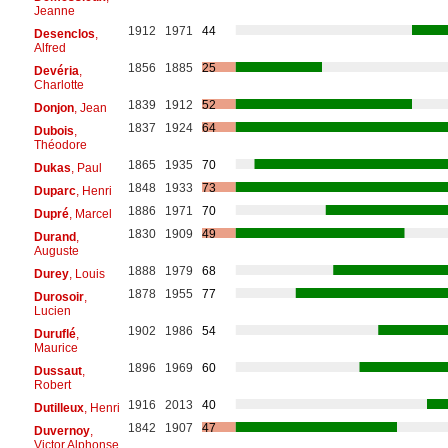
Jeanne
1912
1971
44
Desenclos
,
Alfred
1856
1885
25
Devéria
,
Charlotte
1839
1912
52
Donjon
, Jean
1837
1924
64
Dubois
,
Théodore
1865
1935
70
Dukas
, Paul
1848
1933
73
Duparc
, Henri
1886
1971
70
Dupré
, Marcel
1830
1909
49
Durand
,
Auguste
1888
1979
68
Durey
, Louis
1878
1955
77
Durosoir
,
Lucien
1902
1986
54
Duruflé
,
Maurice
1896
1969
60
Dussaut
,
Robert
1916
2013
40
Dutilleux
, Henri
1842
1907
47
Duvernoy
,
Victor Alphonse