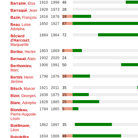
1910
1999
46
Barraine
, Elsa
1928
1973
28
Barraqué
, Jean
1816
1878
18
Bazin
, François
1850
1927
67
Beau
, Luise
Adolpha
1884
1964
72
Béclard
d'Harcourt
,
Marguerite
1803
1869
9
Berlioz
, Hector
1932
2020
24
Bernaud
, Alain
1906
1991
50
Berthomieu
,
Marc
1798
1876
16
Bertini
, Henri
Jérôme
1921
2011
35
Bitsch
, Marcel
1838
1875
15
Bizet
, Georges
1828
1885
25
Blanc
, Adolphe
1784
1865
5
Blondeau
,
Pierre-Auguste-
Louis
1862
1897
35
Boëllmann
,
Léon
1834
1906
46
Boisdeffre
,