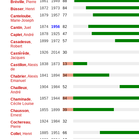
1861
1949
88
Bréville
, Pierre
1872
1973
84
Büsser
, Henri
1879
1957
77
Canteloube
,
Marie-Joseph
1874
1956
82
Cantin
, Juel
1878
1925
47
Caplet
, André
1899
1972
57
Casadesus
,
Robert
1926
2014
30
Castérède
,
Jacques
1838
1873
13
Castillon
, Alexis
de
1841
1894
34
Chabrier
, Alexis
Emanuel
1904
1984
52
Chailleux
,
André
1857
1944
84
Chaminade
,
Cécile Louise
1855
1899
39
Chausson
,
Ernest
1924
1984
32
Cochereau
,
Pierre
1885
1951
66
Collet
, Henri