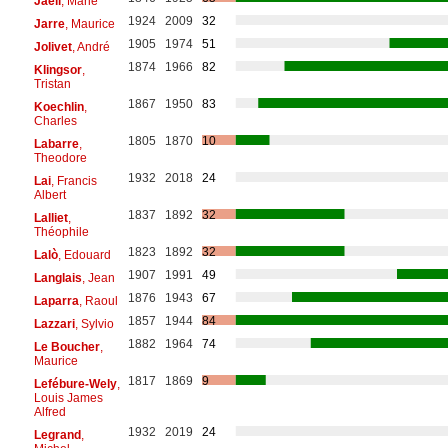
Jaëll
, Marie
1924
2009
32
Jarre
, Maurice
1905
1974
51
Jolivet
, André
1874
1966
82
Klingsor
,
Tristan
1867
1950
83
Koechlin
,
Charles
1805
1870
10
Labarre
,
Theodore
1932
2018
24
Lai
, Francis
Albert
1837
1892
32
Lalliet
,
Théophile
1823
1892
32
Lalò
, Edouard
1907
1991
49
Langlais
, Jean
1876
1943
67
Laparra
, Raoul
1857
1944
84
Lazzari
, Sylvio
1882
1964
74
Le Boucher
,
Maurice
1817
1869
9
Lefébure-Wely
,
Louis James
Alfred
1932
2019
24
Legrand
,