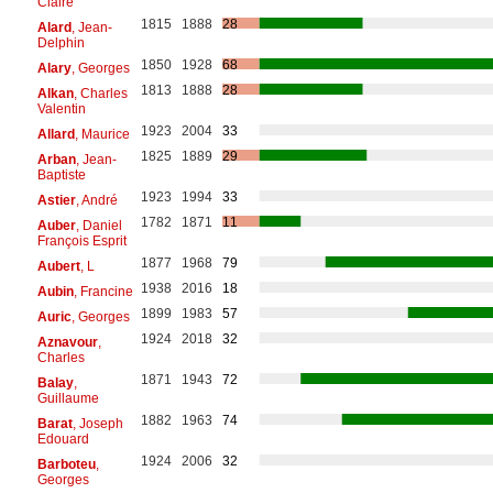
Claire
1815
1888
28
Alard
, Jean-
Delphin
1850
1928
68
Alary
, Georges
1813
1888
28
Alkan
, Charles
Valentin
1923
2004
33
Allard
, Maurice
1825
1889
29
Arban
, Jean-
Baptiste
1923
1994
33
Astier
, André
1782
1871
11
Auber
, Daniel
François Esprit
1877
1968
79
Aubert
, L
1938
2016
18
Aubin
, Francine
1899
1983
57
Auric
, Georges
1924
2018
32
Aznavour
,
Charles
1871
1943
72
Balay
,
Guillaume
1882
1963
74
Barat
, Joseph
Edouard
1924
2006
32
Barboteu
,
Georges