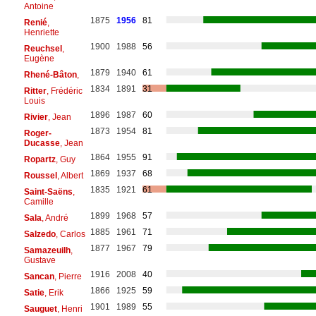
Antoine
1875
1956
81
Renié
,
Henriette
1900
1988
56
Reuchsel
,
Eugène
1879
1940
61
Rhené-Bâton
,
1834
1891
31
Ritter
, Frédéric
Louis
1896
1987
60
Rivier
, Jean
1873
1954
81
Roger-
Ducasse
, Jean
1864
1955
91
Ropartz
, Guy
1869
1937
68
Roussel
, Albert
1835
1921
61
Saint-Saëns
,
Camille
1899
1968
57
Sala
, André
1885
1961
71
Salzedo
, Carlos
1877
1967
79
Samazeuilh
,
Gustave
1916
2008
40
Sancan
, Pierre
1866
1925
59
Satie
, Erik
1901
1989
55
Sauguet
, Henri