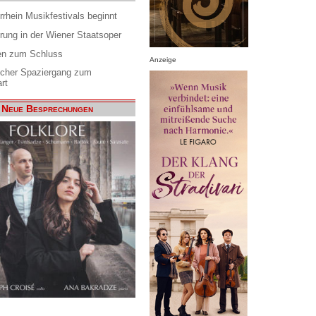
rrhein Musikfestivals beginnt
rung in der Wiener Staatsoper
en zum Schluss
Anzeige
scher Spaziergang zum
rt
Neue Besprechungen