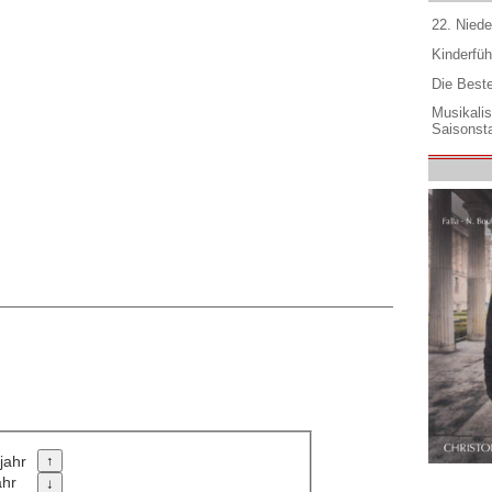
22. Niede
Kinderfüh
Die Best
Musikali
Saisonsta
jahr
ahr