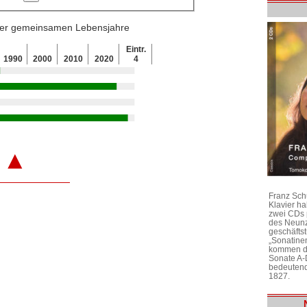
 der gemeinsamen Lebensjahre
Eintr.
1990
2000
2010
2020
4
▲
Franz Sch
Klavier h
zwei CDs 
des Neunz
geschäftst
„Sonatine
kommen di
Sonate A-
bedeutend
1827.