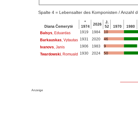
Spalte 4 = Lebensalter des Komponisten / Anzahl
*
J.
2026
Diana Čemerytė
1974
52
1970
1980
1919
1984
10
Balsys
, Eduardas
1931
2020
46
Barkauskas
, Vytautas
1906
1983
9
Ivanovs
, Janis
1930
2024
50
Twardowski
, Romuald
Anzeige