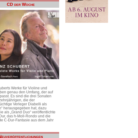
CD der Woche
uberts Werke für Violine und
aben genau den Umfang, der auf
passt. Es sind die drei Sonaten
ehnjährigen, die der
üchtige Verleger Diabelli als
n“ herausgegeben hat, dazu
e als „Grand Duo“ veröffentlichte
Dur, das h-Moll-Rondo und die
e C-Dur-Fantasie aus dem Jahr
Neuveröffentlichungen