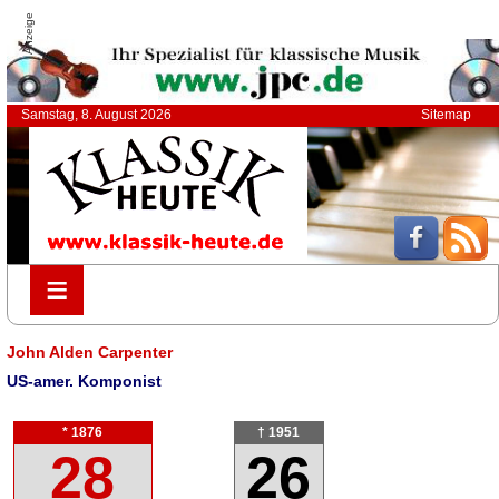
Anzeige
Samstag, 8. August 2026
Sitemap
≡
≡
John Alden Carpenter
US-amer. Komponist
* 1876
† 1951
28
26