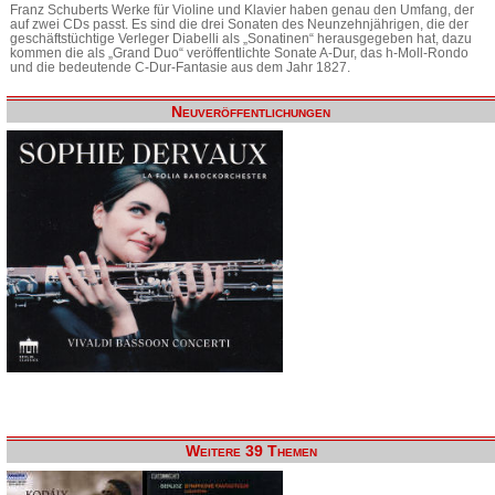
Franz Schuberts Werke für Violine und Klavier haben genau den Umfang, der
auf zwei CDs passt. Es sind die drei Sonaten des Neunzehnjährigen, die der
geschäftstüchtige Verleger Diabelli als „Sonatinen“ herausgegeben hat, dazu
kommen die als „Grand Duo“ veröffentlichte Sonate A-Dur, das h-Moll-Rondo
und die bedeutende C-Dur-Fantasie aus dem Jahr 1827.
Neuveröffentlichungen
Weitere 39 Themen