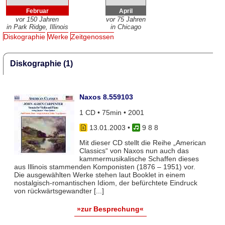
Februar
April
vor 150 Jahren
vor 75 Jahren
in Park Ridge, Illinois
in Chicago
Diskographie
Werke
Zeitgenossen
Diskographie (1)
Naxos 8.559103
1 CD • 75min • 2001
13.01.2003
•
9 8 8
Mit dieser CD stellt die Reihe „American
Classics“ von Naxos nun auch das
kammermusikalische Schaffen dieses
aus Illinois stammenden Komponisten (1876 – 1951) vor.
Die ausgewählten Werke stehen laut Booklet in einem
nostalgisch-romantischen Idiom, der befürchtete Eindruck
von rückwärtsgewandter [...]
»zur Besprechung«