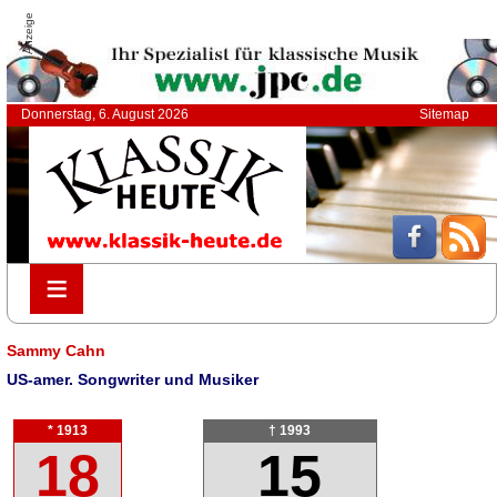
Anzeige
Donnerstag, 6. August 2026
Sitemap
≡
≡
Sammy Cahn
US-amer. Songwriter und Musiker
* 1913
† 1993
18
15