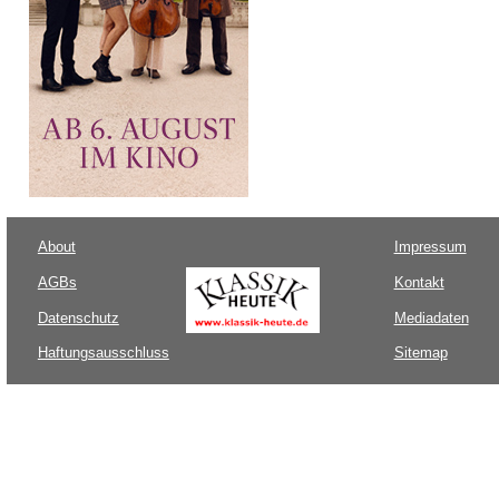
About
Impressum
AGBs
Kontakt
Datenschutz
Mediadaten
Haftungsausschluss
Sitemap