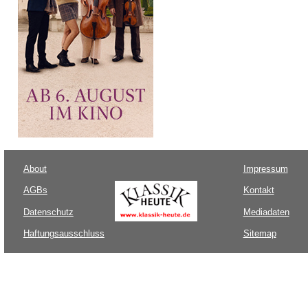
About
Impressum
AGBs
Kontakt
Datenschutz
Mediadaten
Haftungsausschluss
Sitemap