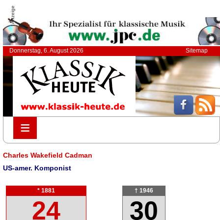
Anzeige
Donnerstag, 6. August 2026
Sitemap
≡
≡
Charles Wakefield Cadman
US-amer. Komponist
* 1881
† 1946
24
30