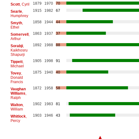
1879
1970
70
Scott
, Cyril
1915
1982
67
Searle
,
Humphrey
1858
1944
44
Smyth
,
Ethel
1863
1937
37
Somervell
,
Arthur
1892
1988
88
Sorabji
,
Kaikhosru
Shapurji
1905
1998
91
Tippett
,
Michael
1875
1940
40
Tovey
,
Donald
Francis
1872
1958
58
Vaughan
Williams
,
Ralph
1902
1983
81
Walton
,
William
1903
1946
43
Whitlock
,
Percy
▲