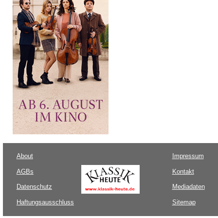
About
Impressum
AGBs
Kontakt
Datenschutz
Mediadaten
Haftungsausschluss
Sitemap