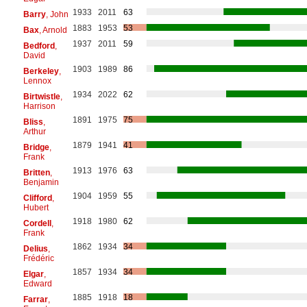
1933
2011
63
Barry
, John
1883
1953
53
Bax
, Arnold
1937
2011
59
Bedford
,
David
1903
1989
86
Berkeley
,
Lennox
1934
2022
62
Birtwistle
,
Harrison
1891
1975
75
Bliss
,
Arthur
1879
1941
41
Bridge
,
Frank
1913
1976
63
Britten
,
Benjamin
1904
1959
55
Clifford
,
Hubert
1918
1980
62
Cordell
,
Frank
1862
1934
34
Delius
,
Frédéric
1857
1934
34
Elgar
,
Edward
1885
1918
18
Farrar
,