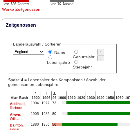
vor 126 Jahren
vor 30 Jahren
Werke
Zeitgenossen
Zeitgenossen
Länderauswahl / Sortieren
Name
Geburtsjahr
Lebensjahre
Sterbejahr
Spalte 4 = Lebensalter des Komponisten / Anzahl der
gemeinsamen Lebensjahre
*
†
J.
Alan Bush
1900
1996
96
1900
1910
1920
1930
1940
1950
1960
19
1904
1977
73
Addinsell
,
Richard
1905
1985
80
Alwyn
,
William
1880
1956
56
Bainton
,
Edgar