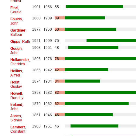
Ernest
1901
1956
55
Finzi
,
Gerald
1880
1939
39
Foulds
,
John
1877
1950
50
Gardiner
,
Balfour
1921
1999
75
Gipps
, Ruth
1903
1951
48
Gough
,
John
1896
1976
76
Hollaender
,
Friedrich
1865
1942
42
Hollins
,
Alfred
1874
1934
34
Holst
,
Gustav
1898
1982
82
Howell
,
Dorothy
1879
1962
62
Ireland
,
John
1861
1946
46
Jones
,
Sidney
1905
1951
46
Lambert
,
Constant