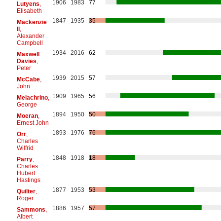
1906
1983
77
Lutyens
,
Elisabeth
1847
1935
35
Mackenzie
II
,
Alexander
Campbell
1934
2016
62
Maxwell
Davies
,
Peter
1939
2015
57
McCabe
,
John
1909
1965
56
Melachrino
,
George
1894
1950
50
Moeran
,
Ernest John
1893
1976
76
Orr
,
Charles
Wilfrid
1848
1918
18
Parry
,
Charles
Hubert
Hastings
1877
1953
53
Quilter
,
Roger
1886
1957
57
Sammons
,
Albert