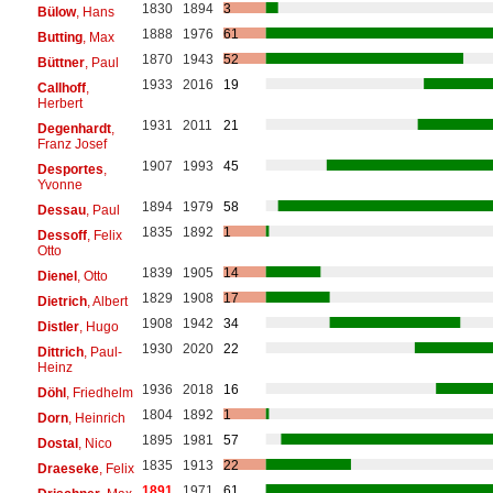
1830
1894
3
Bülow
, Hans
1888
1976
61
Butting
, Max
1870
1943
52
Büttner
, Paul
1933
2016
19
Callhoff
,
Herbert
1931
2011
21
Degenhardt
,
Franz Josef
1907
1993
45
Desportes
,
Yvonne
1894
1979
58
Dessau
, Paul
1835
1892
1
Dessoff
, Felix
Otto
1839
1905
14
Dienel
, Otto
1829
1908
17
Dietrich
, Albert
1908
1942
34
Distler
, Hugo
1930
2020
22
Dittrich
, Paul-
Heinz
1936
2018
16
Döhl
, Friedhelm
1804
1892
1
Dorn
, Heinrich
1895
1981
57
Dostal
, Nico
1835
1913
22
Draeseke
, Felix
1891
1971
61