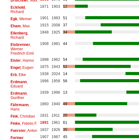
Drischner
, Max
1871
1903
12
Eckhold
,
Richard
1901
1983
51
Egk
, Werner
1915
2008
37
Eham
, Max
1848
1925
34
Eilenberg
,
Richard
1908
1981
44
Eisbrenner
,
Werner
Friedrich Emil
1898
1962
54
Eisler
, Hanns
1875
1943
52
Engel
, Eugen
1938
2024
14
Erb
, Elke
1896
1958
56
Erdmann
,
Eduard
1939
1996
13
Erdmann
,
Gunther
1860
1940
49
Fährmann
,
Hans
1831
1911
20
Fink
, Christian
1891
1961
61
Finke
, Fidelio F.
1837
1926
35
Foerster
, Anton
1907
1987
45
Fortner
,