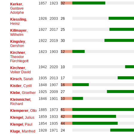
1857
1923
32
Kerker
,
Gustave
Adolphe
1926
2003
26
Kiessling
,
Heinz
1927
2017
25
Killmayer
,
Wilhelm
1922
2019
30
Kingsley
,
Gershon
1823
1903
12
Kirchner
,
Theodor
Fürchtegott
1942
2020
10
Kirchner
,
Volker David
1935
2013
17
Kirsch
, Sarah
1848
1907
16
Kistler
, Cyrill
1925
2009
27
Klebe
, Giselher
1846
1901
10
Kleinmichel
,
Richard
1885
1973
61
Klemperer
, Otto
1859
1933
42
Klengel
, Julius
1854
1935
44
Klengel
, Paul
1928
1971
24
Kluge
, Manfred