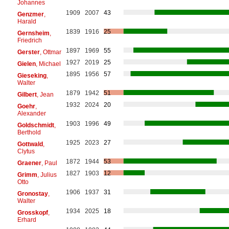
Johannes
1909
2007
43
Genzmer
,
Harald
1839
1916
25
Gernsheim
,
Friedrich
1897
1969
55
Gerster
, Ottmar
1927
2019
25
Gielen
, Michael
1895
1956
57
Gieseking
,
Walter
1879
1942
51
Gilbert
, Jean
1932
2024
20
Goehr
,
Alexander
1903
1996
49
Goldschmidt
,
Berthold
1925
2023
27
Gottwald
,
Clytus
1872
1944
53
Graener
, Paul
1827
1903
12
Grimm
, Julius
Otto
1906
1937
31
Gronostay
,
Walter
1934
2025
18
Grosskopf
,
Erhard