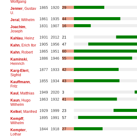
Wolfgang
1865
1920
29
Jenner
, Gustav
U.
1861
1935
44
Jeral
, Wilhelm
1831
1907
16
Joachim
,
Joseph
1931
2012
21
Kahlau
, Heinz
1905
1956
47
Kahn
, Erich Itor
1865
1951
60
Kahn
, Robert
1886
1946
55
Kaminski
,
Heinrich
1877
1933
42
Karg-Elert
,
Sigfrid
1855
1934
43
Kauffmann
,
Fritz
1949
2020
3
Kaul
, Matthias
1863
1932
41
Kaun
, Hugo
Wilhelm
1929
1999
23
Kelkel
, Manfred
1895
1991
57
Kempff
,
Wilhelm
1844
1918
27
Kempter
,
Lothar