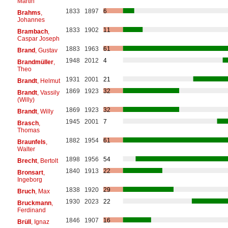
Martin
1833
1897
6
Brahms
,
Johannes
1833
1902
11
Brambach
,
Caspar Joseph
1883
1963
61
Brand
, Gustav
1948
2012
4
Brandmüller
,
Theo
1931
2001
21
Brandt
, Helmut
1869
1923
32
Brandt
, Vassily
(Willy)
1869
1923
32
Brandt
, Willy
1945
2001
7
Brasch
,
Thomas
1882
1954
61
Braunfels
,
Walter
1898
1956
54
Brecht
, Bertolt
1840
1913
22
Bronsart
,
Ingeborg
1838
1920
29
Bruch
, Max
1930
2023
22
Bruckmann
,
Ferdinand
1846
1907
16
Brüll
, Ignaz