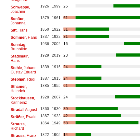
1926
1999
26
Schweppe
,
Joachim
1879
1961
61
Senfter
,
Johanna
1850
1922
31
Sitt
, Hans
1837
1922
31
Sommer
, Hans
1936
2002
16
Sonntag
,
Brunhilde
1929
2019
23
Stadlmair
,
Hans
1839
1915
24
Stehle
, Johann
Gustav Eduard
1887
1915
24
Stephan
, Rudi
1885
1955
61
Sthamer
,
Heinrich
1928
2007
24
Stockhausen
,
Karlheinz
1860
1930
39
Stradal
, August
1867
1933
42
Sträßer
, Ewald
1864
1949
58
Strauss
,
Richard
1822
1905
14
Strauss
, Franz