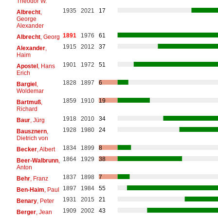
Theodor W.
1935
2021
17
Albrecht
,
George
Alexander
1891
1976
61
Albrecht
, Georg
1915
2012
37
Alexander
,
Haim
1901
1972
51
Apostel
, Hans
Erich
1828
1897
6
Bargiel
,
Woldemar
1859
1910
19
Bartmuß
,
Richard
1918
2010
34
Baur
, Jürg
1928
1980
24
Bausznern
,
Dietrich von
1834
1899
8
Becker
, Albert
1864
1929
38
Beer-Walbrunn
,
Anton
1837
1898
7
Behr
, Franz
1897
1984
55
Ben-Haim
, Paul
1931
2015
21
Benary
, Peter
1909
2002
43
Berger
, Jean