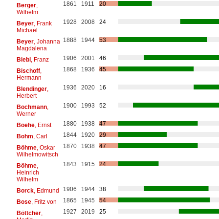
1861
1911
20
Berger
,
Wilhelm
1928
2008
24
Beyer
, Frank
Michael
1888
1944
53
Beyer
, Johanna
Magdalena
1906
2001
46
Biebl
, Franz
1868
1936
45
Bischoff
,
Hermann
1936
2020
16
Blendinger
,
Herbert
1900
1993
52
Bochmann
,
Werner
1880
1938
47
Boehe
, Ernst
1844
1920
29
Bohm
, Carl
1870
1938
47
Böhme
, Oskar
Wilhelmowitsch
1843
1915
24
Böhme
,
Heinrich
Wilhelm
1906
1944
38
Borck
, Edmund
1865
1945
54
Bose
, Fritz von
1927
2019
25
Böttcher
,