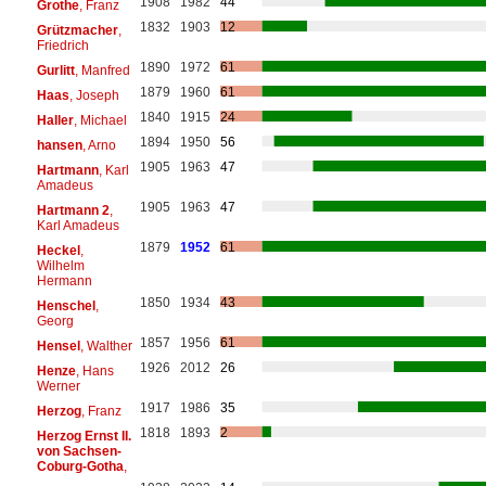
1908
1982
44
Grothe
, Franz
1832
1903
12
Grützmacher
,
Friedrich
1890
1972
61
Gurlitt
, Manfred
1879
1960
61
Haas
, Joseph
1840
1915
24
Haller
, Michael
1894
1950
56
hansen
, Arno
1905
1963
47
Hartmann
, Karl
Amadeus
1905
1963
47
Hartmann 2
,
Karl Amadeus
1879
1952
61
Heckel
,
Wilhelm
Hermann
1850
1934
43
Henschel
,
Georg
1857
1956
61
Hensel
, Walther
1926
2012
26
Henze
, Hans
Werner
1917
1986
35
Herzog
, Franz
1818
1893
2
Herzog Ernst II.
von Sachsen-
Coburg-Gotha
,