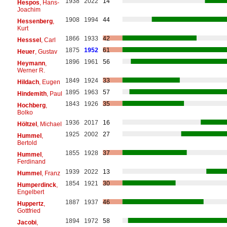
1938
2022
14
Hespos
, Hans-
Joachim
1908
1994
44
Hessenberg
,
Kurt
1866
1933
42
Hesssel
, Carl
1875
1952
61
Heuer
, Gustav
1896
1961
56
Heymann
,
Werner R.
1849
1924
33
Hildach
, Eugen
1895
1963
57
Hindemith
, Paul
1843
1926
35
Hochberg
,
Bolko
1936
2017
16
Höltzel
, Michael
1925
2002
27
Hummel
,
Bertold
1855
1928
37
Hummel
,
Ferdinand
1939
2022
13
Hummel
, Franz
1854
1921
30
Humperdinck
,
Engelbert
1887
1937
46
Huppertz
,
Gottfried
1894
1972
58
Jacobi
,