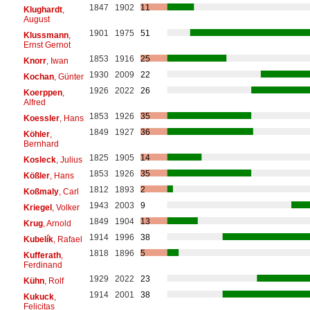
1847
1902
11
Klughardt
,
August
1901
1975
51
Klussmann
,
Ernst Gernot
1853
1916
25
Knorr
, Iwan
1930
2009
22
Kochan
, Günter
1926
2022
26
Koerppen
,
Alfred
1853
1926
35
Koessler
, Hans
1849
1927
36
Köhler
,
Bernhard
1825
1905
14
Kosleck
, Julius
1853
1926
35
Kößler
, Hans
1812
1893
2
Koßmaly
, Carl
1943
2003
9
Kriegel
, Volker
1849
1904
13
Krug
, Arnold
1914
1996
38
Kubelík
, Rafael
1818
1896
5
Kufferath
,
Ferdinand
1929
2022
23
Kühn
, Rolf
1914
2001
38
Kukuck
,
Felicitas