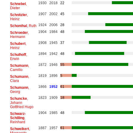
1930
2018
22
Schnebel
,
Dieter
1907
2002
45
Schnitzler
,
Heinz
1924
2006
28
Schonthal
, Ruth
1904
1984
48
Schroeder
,
Hermann
1908
1945
37
Schubert
,
Heinz
1894
1942
48
Schulhoff
,
Erwin
1872
1946
55
Schumann
,
Camillo
1819
1896
5
Schumann
,
Clara
1866
1952
61
Schumann
,
Georg
1823
1909
18
Schuncke
,
Johann
Gottfried Hugo
1904
1985
48
Schwarz-
Schilling
,
Reinhard
1887
1957
61
Schweikert
,
Margarete