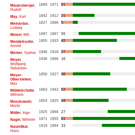
1889
1971
61
Mauersberger
,
Rudolf
1842
1912
21
May
, Karl
1827
1896
5
Meinardus
,
Ludwig
1897
1967
55
Meisel
, Will
1855
1933
42
Mendelssohn
,
Arnold
1846
1918
27
Menter
, Sophie
1936
1966
16
Meyer
,
Wolfgang
Sebastian
1850
1927
36
Meyer-
Olbersleben
,
Max
1863
1943
52
Middelschulte
,
Wilhelm
1854
1925
34
Moszkowski
,
Moritz
1925
1966
27
Müller
, Inge
1871
1955
61
Nagel
, Wilhelm
1919
1994
33
Naumilkat
,
Hans