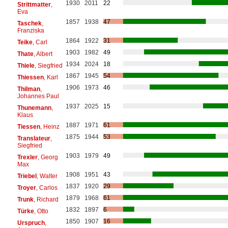
1930
2011
22
Strittmatter
,
Eva
1857
1938
47
Taschek
,
Franziska
1864
1922
31
Teike
, Carl
1903
1982
49
Thate
, Albert
1934
2024
18
Thiele
, Siegfried
1867
1945
54
Thiessen
, Karl
1906
1973
46
Thilman
,
Johannes Paul
1937
2025
15
Thunemann
,
Klaus
1887
1971
61
Tiessen
, Heinz
1875
1944
53
Translateur
,
Siegfried
1903
1979
49
Trexler
, Georg
Max
1908
1951
43
Triebel
, Walter
1837
1920
29
Troyer
, Carlos
1879
1968
61
Trunk
, Richard
1832
1897
6
Türke
, Otto
1850
1907
16
Urspruch
,