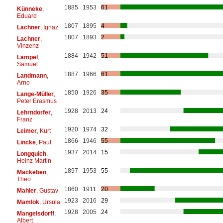
1885
1953
61
Künneke
,
Eduard
1807
1895
4
Lachner
, Ignaz
1807
1893
2
Lachner
,
Vinzenz
1884
1942
51
Lampel
,
Samuel
1887
1966
61
Landmann
,
Arno
1850
1926
35
Lange-Müller
,
Peter Erasmus
1928
2013
24
Lehrndorfer
,
Franz
1920
1974
32
Leimer
, Kurt
1866
1946
55
Lincke
, Paul
1937
2014
15
Longquich
,
Heinz Martin
1897
1953
55
Mackeben
,
Theo
1860
1911
20
Mahler
, Gustav
1923
2016
29
Mamlok
, Ursula
1928
2005
24
Mangelsdorff
,
Albert