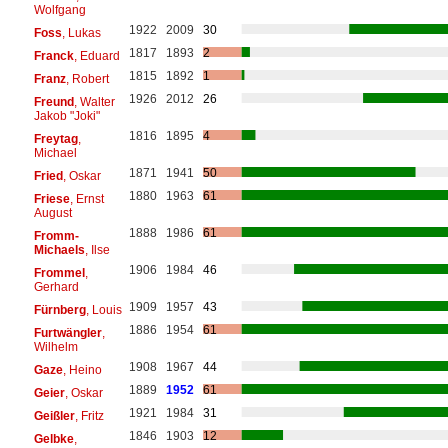
Wolfgang
1922
2009
30
Foss
, Lukas
1817
1893
2
Franck
, Eduard
1815
1892
1
Franz
, Robert
1926
2012
26
Freund
, Walter
Jakob "Joki"
1816
1895
4
Freytag
,
Michael
1871
1941
50
Fried
, Oskar
1880
1963
61
Friese
, Ernst
August
1888
1986
61
Fromm-
Michaels
, Ilse
1906
1984
46
Frommel
,
Gerhard
1909
1957
43
Fürnberg
, Louis
1886
1954
61
Furtwängler
,
Wilhelm
1908
1967
44
Gaze
, Heino
1889
1952
61
Geier
, Oskar
1921
1984
31
Geißler
, Fritz
1846
1903
12
Gelbke
,