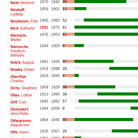
1870
1940
49
Neal
, Heinrich
1859
1902
11
Neuhoff
,
Ludwig
1900
1983
52
Neumeyer
, Fritz
1891
1973
61
Nick
, Edmund
1876
1953
61
Niemann
,
Walter
1844
1900
9
Nietzsche
,
Friedrich
Wilhelm
1862
1928
37
Nölck
, August
1924
1998
28
Nowka
, Dieter
1819
1895
4
Oberthür
,
Charles
1858
1929
38
Ochs
, Siegfried
1913
1990
39
Olias
, Lothar
1895
1982
57
Orff
, Carl
1944
2006
8
Ostendorf
,
Jens-Peter
1864
1946
55
Othegraven
,
August von
1926
2007
26
Otte
, Hans