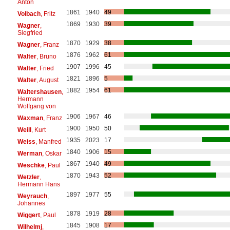
Anton
1861
1940
49
Volbach
, Fritz
1869
1930
39
Wagner
,
Siegfried
1870
1929
38
Wagner
, Franz
1876
1962
61
Walter
, Bruno
1907
1996
45
Walter
, Fried
1821
1896
5
Walter
, August
1882
1954
61
Waltershausen
,
Hermann
Wolfgang von
1906
1967
46
Waxman
, Franz
1900
1950
50
Weill
, Kurt
1935
2023
17
Weiss
, Manfred
1840
1906
15
Werman
, Oskar
1867
1940
49
Weschke
, Paul
1870
1943
52
Wetzler
,
Hermann Hans
1897
1977
55
Weyrauch
,
Johannes
1878
1919
28
Wiggert
, Paul
1845
1908
17
Wilhelmj
,