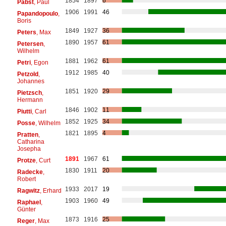
1854
1897
6
Pabst
, Paul
1906
1991
46
Papandopoulo
,
Boris
1849
1927
36
Peters
, Max
1890
1957
61
Petersen
,
Wilhelm
1881
1962
61
Petri
, Egon
1912
1985
40
Petzold
,
Johannes
1851
1920
29
Pietzsch
,
Hermann
1846
1902
11
Piutti
, Carl
1852
1925
34
Posse
, Wilhelm
1821
1895
4
Pratten
,
Catharina
Josepha
1891
1967
61
Protze
, Curt
1830
1911
20
Radecke
,
Robert
1933
2017
19
Ragwitz
, Erhard
1903
1960
49
Raphael
,
Günter
1873
1916
25
Reger
, Max