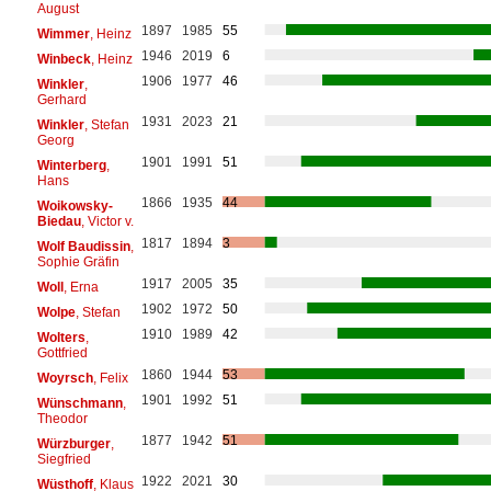
August
1897
1985
55
Wimmer
, Heinz
1946
2019
6
Winbeck
, Heinz
1906
1977
46
Winkler
,
Gerhard
1931
2023
21
Winkler
, Stefan
Georg
1901
1991
51
Winterberg
,
Hans
1866
1935
44
Woikowsky-
Biedau
, Victor v.
1817
1894
3
Wolf Baudissin
,
Sophie Gräfin
1917
2005
35
Woll
, Erna
1902
1972
50
Wolpe
, Stefan
1910
1989
42
Wolters
,
Gottfried
1860
1944
53
Woyrsch
, Felix
1901
1992
51
Wünschmann
,
Theodor
1877
1942
51
Würzburger
,
Siegfried
1922
2021
30
Wüsthoff
, Klaus