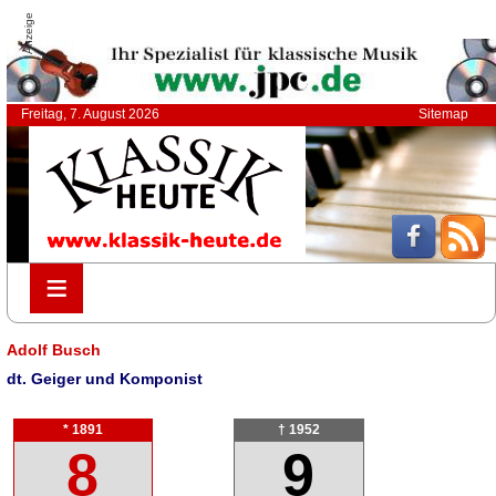
Anzeige
Freitag, 7. August 2026
Sitemap
≡
≡
Adolf Busch
dt. Geiger und Komponist
* 1891
† 1952
8
9