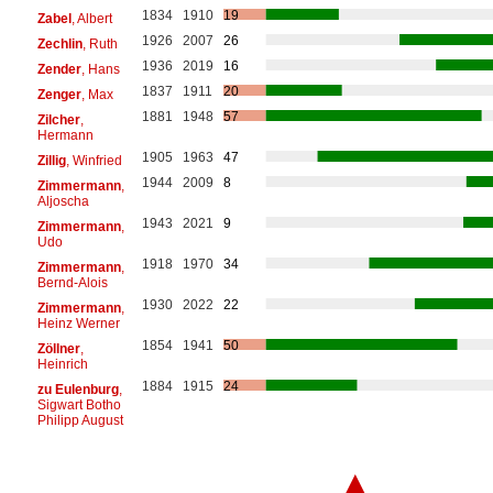
1834
1910
19
Zabel
, Albert
1926
2007
26
Zechlin
, Ruth
1936
2019
16
Zender
, Hans
1837
1911
20
Zenger
, Max
1881
1948
57
Zilcher
,
Hermann
1905
1963
47
Zillig
, Winfried
1944
2009
8
Zimmermann
,
Aljoscha
1943
2021
9
Zimmermann
,
Udo
1918
1970
34
Zimmermann
,
Bernd-Alois
1930
2022
22
Zimmermann
,
Heinz Werner
1854
1941
50
Zöllner
,
Heinrich
1884
1915
24
zu Eulenburg
,
Sigwart Botho
Philipp August
▲