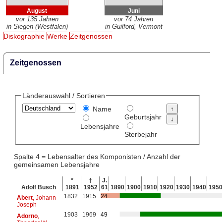
August
Juni
vor 135 Jahren
vor 74 Jahren
in Siegen (Westfalen)
in Guilford, Vermont
Diskographie
Werke
Zeitgenossen
Zeitgenossen
Länderauswahl / Sortieren
Name
Geburtsjahr
Lebensjahre
Sterbejahr
Spalte 4 = Lebensalter des Komponisten / Anzahl der
gemeinsamen Lebensjahre
*
†
J.
Adolf Busch
1891
1952
61
1890
1900
1910
1920
1930
1940
195
1832
1915
24
Abert
, Johann
Joseph
1903
1969
49
Adorno
,