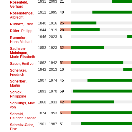
1931
2003
21
Rosenfeld
,
Gerhard
1912
1995
40
Rosenstengel
,
Albrecht
1840
1916
25
Rudorff
, Ernst
1844
1919
28
Rüfer
, Philipp
1946
2023
6
Rummler
,
Hans-Michael
1853
1923
32
Sachsen-
Meiningen
,
Marie Elisabeth
1862
1942
51
Sauer
, Emil von
1942
2013
10
Schenker
,
Friedrich
1907
1974
45
Scherber
,
Martin
1893
1970
59
Schick
,
Philippine
1868
1933
42
Schillings
, Max
von
1874
1953
61
Schmid
,
Heinrich Kaspar
1901
1987
51
Schmitz-Gohr
,
Else