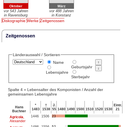
Oktober
März
vor 543 Jahren
vor 488 Jahren
in Ravensburg
in Konstanz
Diskographie
Werke
Zeitgenossen
Zeitgenossen
Länderauswahl / Sortieren
Name
Geburtsjahr
Lebensjahre
Sterbejahr
Spalte 4 = Lebensalter des Komponisten / Anzahl der
gemeinsamen Lebensjahre
*
†
J.
Eintr.
Hans
1483
1538
55
1480
1490
1500
1510
1520
1530
21
Buchner
1446
1506
23
Agricola
,
Alexander
1486
1556
52