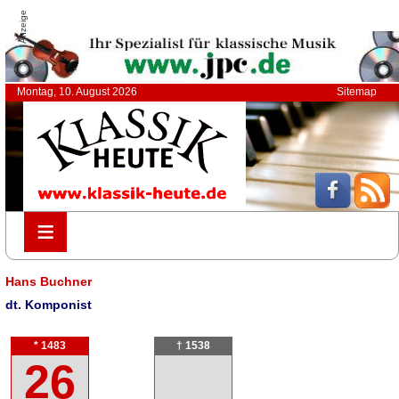
Anzeige
Montag, 10. August 2026
Sitemap
≡
≡
Hans Buchner
dt. Komponist
* 1483
† 1538
26