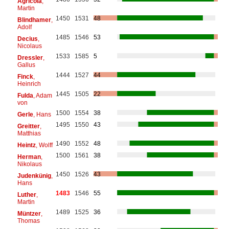
Agricola
,
Martin
1450
1531
48
Blindhamer
,
Adolf
1485
1546
53
Decius
,
Nicolaus
1533
1585
5
Dressler
,
Gallus
1444
1527
44
Finck
,
Heinrich
1445
1505
22
Fulda
, Adam
von
1500
1554
38
Gerle
, Hans
1495
1550
43
Greitter
,
Matthias
1490
1552
48
Heintz
, Wolff
1500
1561
38
Herman
,
Nikolaus
1450
1526
43
Judenkünig
,
Hans
1483
1546
55
Luther
,
Martin
1489
1525
36
Müntzer
,
Thomas