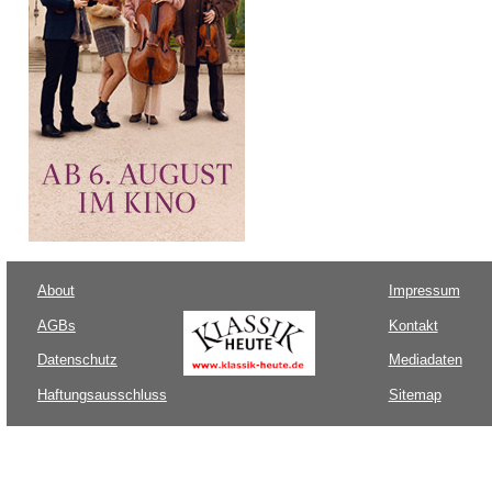
About
Impressum
AGBs
Kontakt
Datenschutz
Mediadaten
Haftungsausschluss
Sitemap