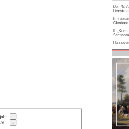
Der 75. 
Livestre
Ein beso
Giordano
9. „Komm
Sechsstä
Hannover
jahr
ahr