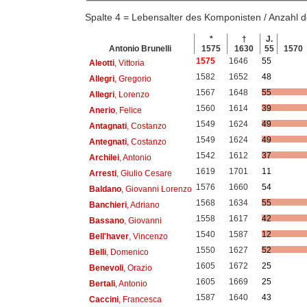
Spalte 4 = Lebensalter des Komponisten / Anzahl
*
†
J.
Antonio Brunelli
1575
1630
55
1570
1575
1646
55
Aleotti
, Vittoria
1582
1652
48
Allegri
, Gregorio
1567
1648
55
Allegri
, Lorenzo
1560
1614
39
Anerio
, Felice
1549
1624
49
Antagnati
, Costanzo
1549
1624
49
Antegnati
, Costanzo
1542
1612
37
Archilei
, Antonio
1619
1701
11
Arresti
, Giulio Cesare
1576
1660
54
Baldano
, Giovanni Lorenzo
1568
1634
55
Banchieri
, Adriano
1558
1617
42
Bassano
, Giovanni
1540
1587
12
Bell'haver
, Vincenzo
1550
1627
52
Belli
, Domenico
1605
1672
25
Benevoli
, Orazio
1605
1669
25
Bertali
, Antonio
1587
1640
43
Caccini
, Francesca