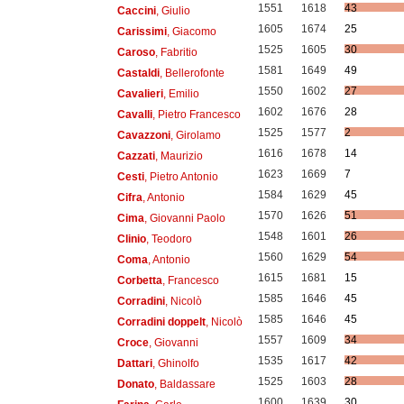
1551
1618
43
Caccini
, Giulio
1605
1674
25
Carissimi
, Giacomo
1525
1605
30
Caroso
, Fabritio
1581
1649
49
Castaldi
, Bellerofonte
1550
1602
27
Cavalieri
, Emilio
1602
1676
28
Cavalli
, Pietro Francesco
1525
1577
2
Cavazzoni
, Girolamo
1616
1678
14
Cazzati
, Maurizio
1623
1669
7
Cesti
, Pietro Antonio
1584
1629
45
Cifra
, Antonio
1570
1626
51
Cima
, Giovanni Paolo
1548
1601
26
Clinio
, Teodoro
1560
1629
54
Coma
, Antonio
1615
1681
15
Corbetta
, Francesco
1585
1646
45
Corradini
, Nicolò
1585
1646
45
Corradini doppelt
, Nicolò
1557
1609
34
Croce
, Giovanni
1535
1617
42
Dattari
, Ghinolfo
1525
1603
28
Donato
, Baldassare
1600
1639
30