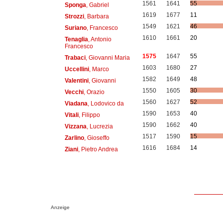
1561
1641
55
Sponga
, Gabriel
1619
1677
11
Strozzi
, Barbara
1549
1621
46
Suriano
, Francesco
1610
1661
20
Tenaglia
, Antonio
Francesco
1575
1647
55
Trabaci
, Giovanni Maria
1603
1680
27
Uccellini
, Marco
1582
1649
48
Valentini
, Giovanni
1550
1605
30
Vecchi
, Orazio
1560
1627
52
Viadana
, Lodovico da
1590
1653
40
Vitali
, Filippo
1590
1662
40
Vizzana
, Lucrezia
1517
1590
15
Zarlino
, Gioseffo
1616
1684
14
Ziani
, Pietro Andrea
Anzeige