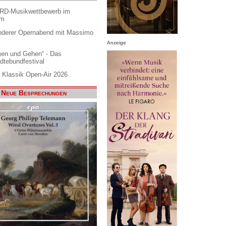
ARD-Musikwettbewerb im
am
nderer Opernabend mit Massimo
Anzeige
en und Gehen“ - Das
dtebundfestival
 Klassik Open-Air 2026
Neue Besprechungen