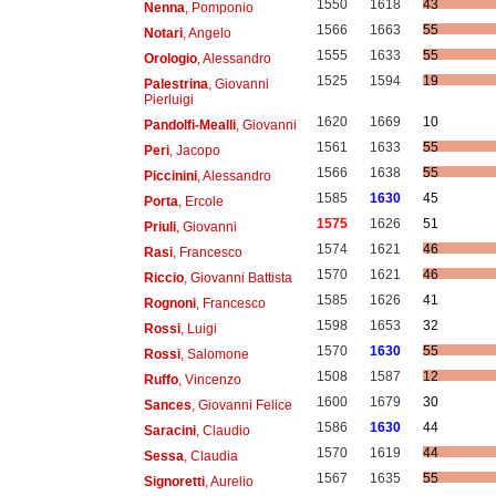
1550
1618
43
Nenna
, Pomponio
1566
1663
55
Notari
, Angelo
1555
1633
55
Orologio
, Alessandro
1525
1594
19
Palestrina
, Giovanni
Pierluigi
1620
1669
10
Pandolfi-Mealli
, Giovanni
1561
1633
55
Peri
, Jacopo
1566
1638
55
Piccinini
, Alessandro
1585
1630
45
Porta
, Ercole
1575
1626
51
Priuli
, Giovanni
1574
1621
46
Rasi
, Francesco
1570
1621
46
Riccio
, Giovanni Battista
1585
1626
41
Rognoni
, Francesco
1598
1653
32
Rossi
, Luigi
1570
1630
55
Rossi
, Salomone
1508
1587
12
Ruffo
, Vincenzo
1600
1679
30
Sances
, Giovanni Felice
1586
1630
44
Saracini
, Claudio
1570
1619
44
Sessa
, Claudia
1567
1635
55
Signoretti
, Aurelio