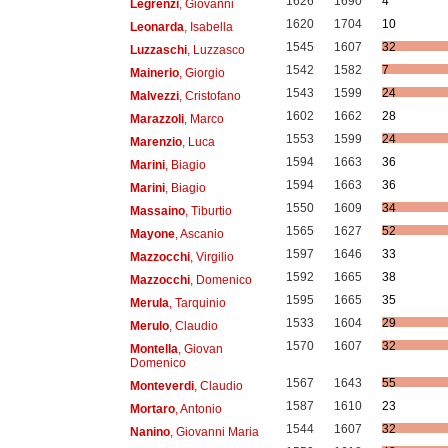
1626
1690
4
Legrenzi
, Giovanni
1620
1704
10
Leonarda
, Isabella
1545
1607
32
Luzzaschi
, Luzzasco
1542
1582
7
Mainerio
, Giorgio
1543
1599
24
Malvezzi
, Cristofano
1602
1662
28
Marazzoli
, Marco
1553
1599
24
Marenzio
, Luca
1594
1663
36
Marini
, Biagio
1594
1663
36
Marini
, Biagio
1550
1609
34
Massaino
, Tiburtio
1565
1627
52
Mayone
, Ascanio
1597
1646
33
Mazzocchi
, Virgilio
1592
1665
38
Mazzocchi
, Domenico
1595
1665
35
Merula
, Tarquinio
1533
1604
29
Merulo
, Claudio
1570
1607
32
Montella
, Giovan
Domenico
1567
1643
55
Monteverdi
, Claudio
1587
1610
23
Mortaro
, Antonio
1544
1607
32
Nanino
, Giovanni Maria