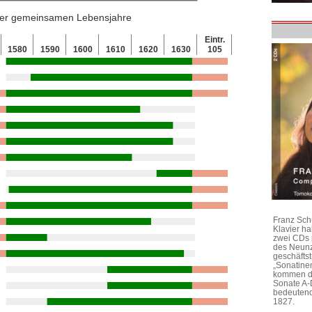
 der gemeinsamen Lebensjahre
Eintr.
1580
1590
1600
1610
1620
1630
105
Franz Sch
Klavier h
zwei CDs 
des Neunz
geschäftst
„Sonatine
kommen di
Sonate A-
bedeutend
1827.