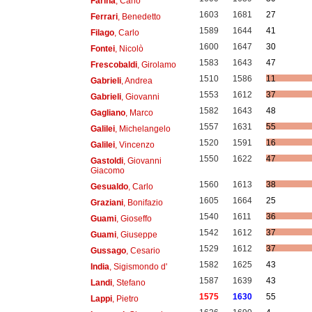
Farina
, Carlo
1603
1681
27
Ferrari
, Benedetto
1589
1644
41
Filago
, Carlo
1600
1647
30
Fontei
, Nicolò
1583
1643
47
Frescobaldi
, Girolamo
1510
1586
11
Gabrieli
, Andrea
1553
1612
37
Gabrieli
, Giovanni
1582
1643
48
Gagliano
, Marco
1557
1631
55
Galilei
, Michelangelo
1520
1591
16
Galilei
, Vincenzo
1550
1622
47
Gastoldi
, Giovanni
Giacomo
1560
1613
38
Gesualdo
, Carlo
1605
1664
25
Graziani
, Bonifazio
1540
1611
36
Guami
, Gioseffo
1542
1612
37
Guami
, Giuseppe
1529
1612
37
Gussago
, Cesario
1582
1625
43
India
, Sigismondo d'
1587
1639
43
Landi
, Stefano
1575
1630
55
Lappi
, Pietro