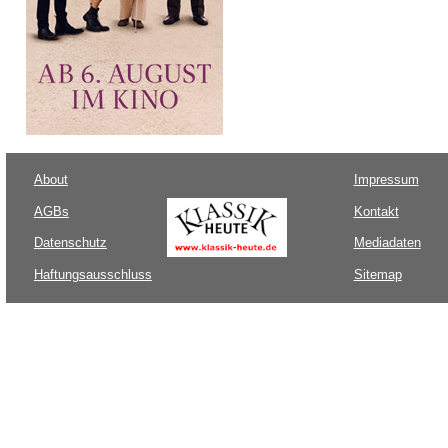
About
Impressum
AGBs
Kontakt
Datenschutz
Mediadaten
Haftungsausschluss
Sitemap