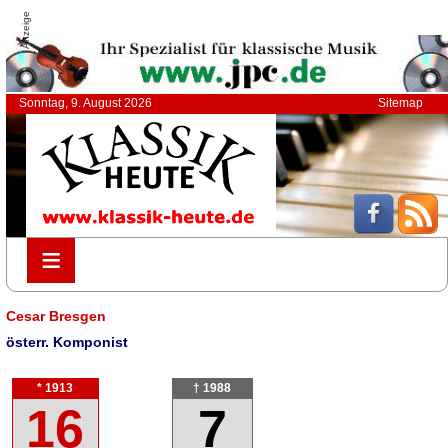
Anzeige
Sonntag, 9. August 2026
Sitemap
≡
≡
Cesar Bresgen
österr. Komponist
* 1913
† 1988
16
7