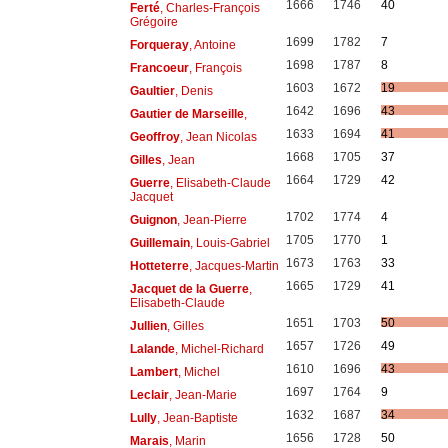
1666
1746
40
Ferté
, Charles-François
Grégoire
1699
1782
7
Forqueray
, Antoine
1698
1787
8
Francoeur
, François
1603
1672
19
Gaultier
, Denis
1642
1696
43
Gautier de Marseille
,
1633
1694
41
Geoffroy
, Jean Nicolas
1668
1705
37
Gilles
, Jean
1664
1729
42
Guerre
, Elisabeth-Claude
Jacquet
1702
1774
4
Guignon
, Jean-Pierre
1705
1770
1
Guillemain
, Louis-Gabriel
1673
1763
33
Hotteterre
, Jacques-Martin
1665
1729
41
Jacquet de la Guerre
,
Elisabeth-Claude
1651
1703
50
Jullien
, Gilles
1657
1726
49
Lalande
, Michel-Richard
1610
1696
43
Lambert
, Michel
1697
1764
9
Leclair
, Jean-Marie
1632
1687
34
Lully
, Jean-Baptiste
1656
1728
50
Marais
, Marin