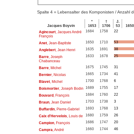
Spalte 4 = Lebensalter des Komponisten / Anzahl
*
†
J.
Jacques Boyvin
1653
1706
53
165
1684
1758
22
Agincourt
, Jacques André
François
1650
1710
53
Anet
, Jean-Baptiste
1635
1691
38
Anglebert
, Jean Henri
1633
1678
25
Barre
, Joseph
Chabanceau
1675
1745
31
Barre
, Michel
1665
1734
41
Bernier
, Nicolas
1700
1768
6
Blavet
, Michel
1689
1755
17
Boismortier
, Joseph Bodin
1684
1760
22
Bouvard
, François
1703
1738
3
Braun
, Jean Daniel
1693
1768
13
Buffardin
, Pierre-Gabriel
1680
1759
26
Caix d'Hervelois
, Louis de
1686
1747
20
Campion
, François
1660
1744
46
Campra
, André