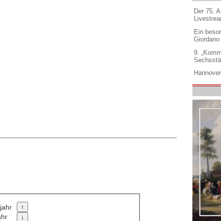
Der 75. 
Livestre
Ein beso
Giordano
9. „Komm
Sechsstä
Hannover
jahr
ahr