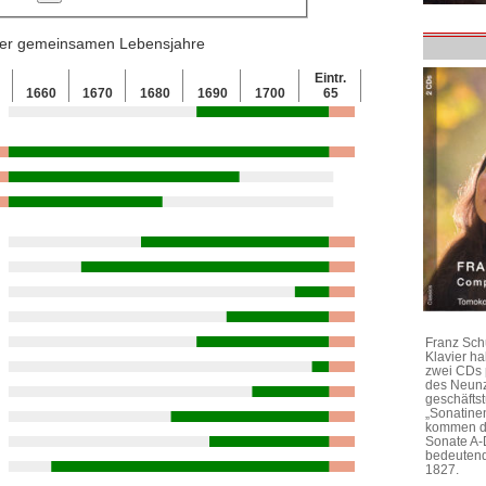
 der gemeinsamen Lebensjahre
Eintr.
0
1660
1670
1680
1690
1700
65
Franz Sch
Klavier h
zwei CDs 
des Neunz
geschäftst
„Sonatine
kommen di
Sonate A-
bedeutend
1827.