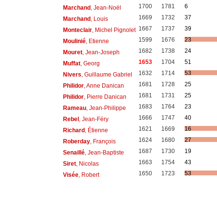
1700
1781
6
Marchand
, Jean-Noël
1669
1732
37
Marchand
, Louis
1667
1737
39
Monteclair
, Michel Pignolet
1599
1676
23
Moulinié
, Etienne
1682
1738
24
Mouret
, Jean-Joseph
1653
1704
51
Muffat
, Georg
1632
1714
53
Nivers
, Guillaume Gabriel
1681
1728
25
Philidor
, Anne Danican
1681
1731
25
Philidor
, Pierre Danican
1683
1764
23
Rameau
, Jean-Philippe
1666
1747
40
Rebel
, Jean-Féry
1621
1669
16
Richard
, Étienne
1624
1680
27
Roberday
, François
1687
1730
19
Senaillé
, Jean-Baptiste
1663
1754
43
Siret
, Nicolas
1650
1723
53
Visée
, Robert