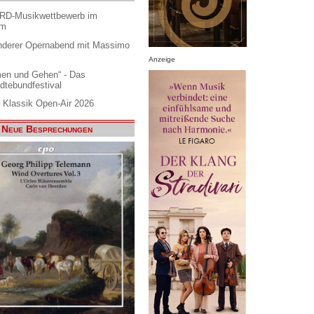
ARD-Musikwettbewerb im
am
nderer Opernabend mit Massimo
Anzeige
en und Gehen“ - Das
dtebundfestival
 Klassik Open-Air 2026
Neue Besprechungen