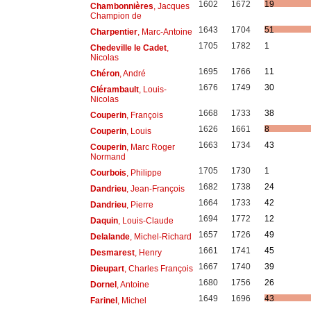
1602
1672
19
Chambonnières
, Jacques
Champion de
1643
1704
51
Charpentier
, Marc-Antoine
1705
1782
1
Chedeville le Cadet
,
Nicolas
1695
1766
11
Chéron
, André
1676
1749
30
Clérambault
, Louis-
Nicolas
1668
1733
38
Couperin
, François
1626
1661
8
Couperin
, Louis
1663
1734
43
Couperin
, Marc Roger
Normand
1705
1730
1
Courbois
, Philippe
1682
1738
24
Dandrieu
, Jean-François
1664
1733
42
Dandrieu
, Pierre
1694
1772
12
Daquin
, Louis-Claude
1657
1726
49
Delalande
, Michel-Richard
1661
1741
45
Desmarest
, Henry
1667
1740
39
Dieupart
, Charles François
1680
1756
26
Dornel
, Antoine
1649
1696
43
Farinel
, Michel