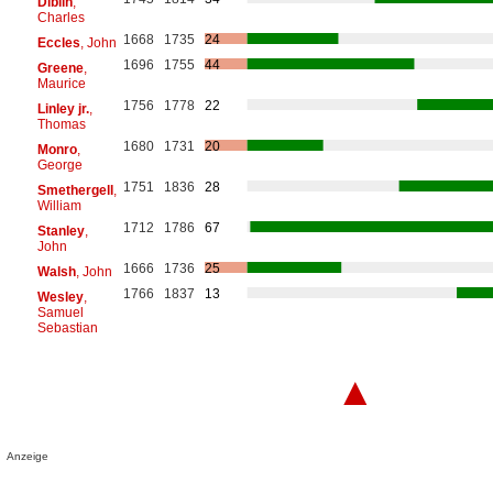
Diblin
,
Charles
1668
1735
24
Eccles
, John
1696
1755
44
Greene
,
Maurice
1756
1778
22
Linley jr.
,
Thomas
1680
1731
20
Monro
,
George
1751
1836
28
Smethergell
,
William
1712
1786
67
Stanley
,
John
1666
1736
25
Walsh
, John
1766
1837
13
Wesley
,
Samuel
Sebastian
▲
Anzeige