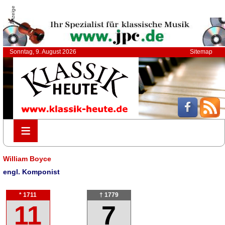
Anzeige
Sonntag, 9. August 2026
Sitemap
≡
≡
William Boyce
engl. Komponist
* 1711
† 1779
11
7