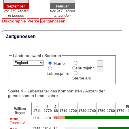
September
Februar
vor 315 Jahren
vor 247 Jahren
in London
in London
Diskographie
Werke
Zeitgenossen
Zeitgenossen
Länderauswahl / Sortieren
Name
Geburtsjahr
Lebensjahre
Sterbejahr
Spalte 4 = Lebensalter des Komponisten / Anzahl der
gemeinsamen Lebensjahre
*
†
J.
Ei
William
1711
1779
68
1710
1720
1730
1740
1750
1760
1770
Boyce
1710
1778
67
Arne
,
Thomas A.
1745
1814
34