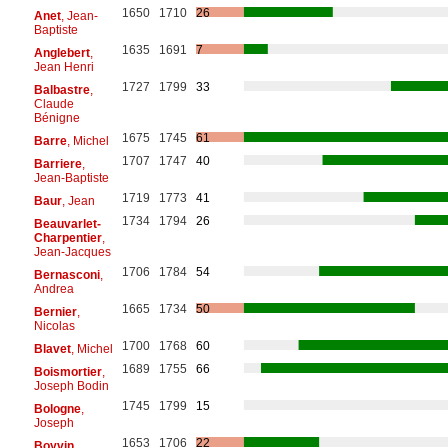
1650
1710
26
Anet
, Jean-
Baptiste
1635
1691
7
Anglebert
,
Jean Henri
1727
1799
33
Balbastre
,
Claude
Bénigne
1675
1745
61
Barre
, Michel
1707
1747
40
Barriere
,
Jean-Baptiste
1719
1773
41
Baur
, Jean
1734
1794
26
Beauvarlet-
Charpentier
,
Jean-Jacques
1706
1784
54
Bernasconi
,
Andrea
1665
1734
50
Bernier
,
Nicolas
1700
1768
60
Blavet
, Michel
1689
1755
66
Boismortier
,
Joseph Bodin
1745
1799
15
Bologne
,
Joseph
1653
1706
22
Boyvin
,