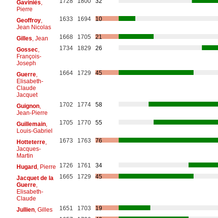
1728
1800
32
Gaviniès
,
Pierre
1633
1694
10
Geoffroy
,
Jean Nicolas
1668
1705
21
Gilles
, Jean
1734
1829
26
Gossec
,
François-
Joseph
1664
1729
45
Guerre
,
Elisabeth-
Claude
Jacquet
1702
1774
58
Guignon
,
Jean-Pierre
1705
1770
55
Guillemain
,
Louis-Gabriel
1673
1763
76
Hotteterre
,
Jacques-
Martin
1726
1761
34
Hugard
, Pierre
1665
1729
45
Jacquet de la
Guerre
,
Elisabeth-
Claude
1651
1703
19
Jullien
, Gilles