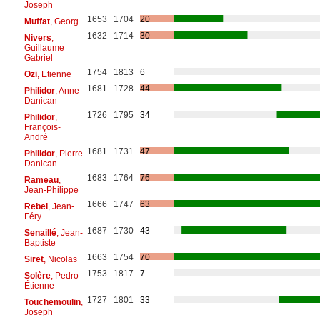
Joseph
1653
1704
20
Muffat
, Georg
1632
1714
30
Nivers
,
Guillaume
Gabriel
1754
1813
6
Ozi
, Etienne
1681
1728
44
Philidor
, Anne
Danican
1726
1795
34
Philidor
,
François-
André
1681
1731
47
Philidor
, Pierre
Danican
1683
1764
76
Rameau
,
Jean-Philippe
1666
1747
63
Rebel
, Jean-
Féry
1687
1730
43
Senaillé
, Jean-
Baptiste
1663
1754
70
Siret
, Nicolas
1753
1817
7
Solère
, Pedro
Étienne
1727
1801
33
Touchemoulin
,
Joseph