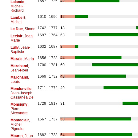
1657
1726
42
Lalande
,
Michel-
Richard
1610
1696
12
Lambert
,
Michel
1742
1777
18
Le Duc
, Simon
1697
1764
63
Leclair
, Jean-
Marie
1632
1687
3
Lully
, Jean-
Baptiste
1656
1728
44
Marais
, Marin
1700
1781
60
Marchand
,
Jean-Noël
1669
1732
48
Marchand
,
Louis
1711
1772
49
Mondonville
,
Jean-Joseph
Cassanéa De
1729
1817
31
Monsigny
,
Pierre-
Alexandre
1667
1737
53
Monteclair
,
Michel
Pignolet
1682
1738
54
Mouret
, Jean-