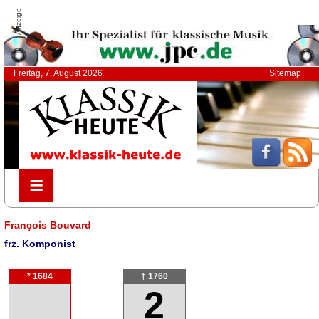
Anzeige
Freitag, 7. August 2026
Sitemap
≡
≡
François Bouvard
frz. Komponist
* 1684
† 1760
2