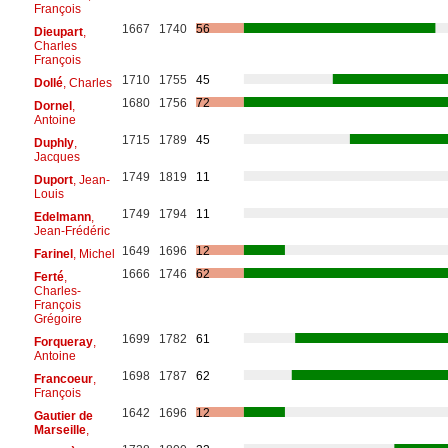
François
1667
1740
56
Dieupart
,
Charles
François
1710
1755
45
Dollé
, Charles
1680
1756
72
Dornel
,
Antoine
1715
1789
45
Duphly
,
Jacques
1749
1819
11
Duport
, Jean-
Louis
1749
1794
11
Edelmann
,
Jean-Frédéric
1649
1696
12
Farinel
, Michel
1666
1746
62
Ferté
,
Charles-
François
Grégoire
1699
1782
61
Forqueray
,
Antoine
1698
1787
62
Francoeur
,
François
1642
1696
12
Gautier de
Marseille
,