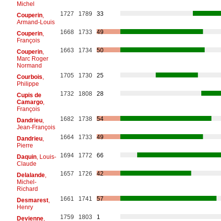
Michel
1727
1789
33
Couperin
,
Armand-Louis
1668
1733
49
Couperin
,
François
1663
1734
50
Couperin
,
Marc Roger
Normand
1705
1730
25
Courbois
,
Philippe
1732
1808
28
Cupis de
Camargo
,
François
1682
1738
54
Dandrieu
,
Jean-François
1664
1733
49
Dandrieu
,
Pierre
1694
1772
66
Daquin
, Louis-
Claude
1657
1726
42
Delalande
,
Michel-
Richard
1661
1741
57
Desmarest
,
Henry
1759
1803
1
Devienne
,