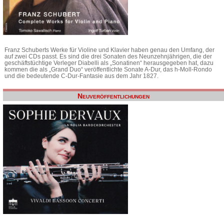
Franz Schuberts Werke für Violine und Klavier haben genau den Umfang, der
auf zwei CDs passt. Es sind die drei Sonaten des Neunzehnjährigen, die der
geschäftstüchtige Verleger Diabelli als „Sonatinen“ herausgegeben hat, dazu
kommen die als „Grand Duo“ veröffentlichte Sonate A-Dur, das h-Moll-Rondo
und die bedeutende C-Dur-Fantasie aus dem Jahr 1827.
Neuveröffentlichungen