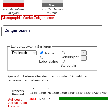
März
vor 342 Jahren
vor 266 Jahren
in Lyon
in Paris
Diskographie
Werke
Zeitgenossen
Zeitgenossen
Länderauswahl / Sortieren
Name
Geburtsjahr
Lebensjahre
Sterbejahr
Spalte 4 = Lebensalter des Komponisten / Anzahl der
gemeinsamen Lebensjahre
*
†
J.
François
1684
1760
76
1680
1690
1700
1710
1720
1730
1740
Bouvard
1684
1758
74
Agincourt
,
Jacques André
François