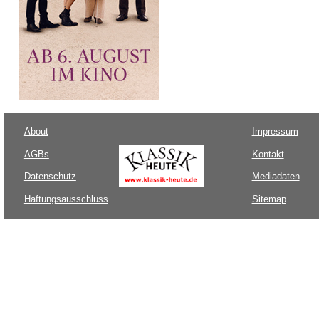
About
Impressum
AGBs
Kontakt
Datenschutz
Mediadaten
Haftungsausschluss
Sitemap