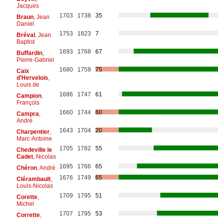
Jacques
1703
1738
35
Braun
, Jean
Daniel
1753
1823
7
Bréval
, Jean
Baptist
1693
1768
67
Buffardin
,
Pierre-Gabriel
1680
1759
75
Caix
d'Hervelois
,
Louis de
1686
1747
61
Campion
,
François
1660
1744
60
Campra
,
André
1643
1704
20
Charpentier
,
Marc-Antoine
1705
1782
55
Chedeville le
Cadet
, Nicolas
1695
1766
65
Chéron
, André
1676
1749
65
Clérambault
,
Louis-Nicolas
1709
1795
51
Corette
,
Michel
1707
1795
53
Corrette
,