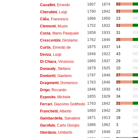
1807
1874
53
Cavallini
, Ernesto
1760
1842
21
Cherubini
, Luigi
1866
1950
23
Cilèa
, Francesco
1752
1832
11
Clementi
, Muzio
1858
1933
31
Costa
, Mario Pasquale
1762
1846
25
Crescentini
, Girolamo
1875
1937
14
Curtis
, Ernesto de
1846
1922
43
Denza
, Luigi
1860
1937
29
Di Chiara
, Vinzenzo
1879
1925
10
Donaudy
, Stefano
1797
1848
27
Donizetti
, Gaetano
1763
1846
25
Dragonetti
, Domenico
1846
1930
43
Drigo
, Riccardo
1855
1929
34
Esposito
, Michele
1763
1842
21
Ferrari
, Giacomo Gotifredo
1860
1942
29
Franchetti
, Alberto
1871
1913
18
Gambardella
, Salvatore
1886
1962
3
Garofalo
, Carlo Giorgio
1867
1948
22
Giordano
, Umberto