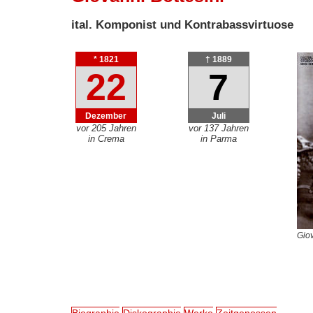
ital. Komponist und Kontrabassvirtuose
* 1821
† 1889
22
7
Dezember
Juli
vor 205 Jahren
vor 137 Jahren
in Crema
in Parma
Giov
Biographie
Diskographie
Werke
Zeitgenossen