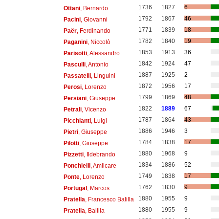
1736
1827
6
Ottani
, Bernardo
1792
1867
46
Pacini
, Giovanni
1771
1839
18
Paër
, Ferdinando
1782
1840
19
Paganini
, Niccolò
1853
1913
36
Parisotti
, Alessandro
1842
1924
47
Pasculli
, Antonio
1887
1925
2
Passatelli
, Linguini
1872
1956
17
Perosi
, Lorenzo
1799
1869
48
Persiani
, Giuseppe
1822
1889
67
Petrali
, Vicenzo
1787
1864
43
Picchianti
, Luigi
1886
1946
3
Pietri
, Giuseppe
1784
1838
17
Pilotti
, Giuseppe
1880
1968
9
Pizzetti
, Ildebrando
1834
1886
52
Ponchielli
, Amilcare
1749
1838
17
Ponte
, Lorenzo
1762
1830
9
Portugal
, Marcos
1880
1955
9
Pratella
, Francesco Balilla
1880
1955
9
Pratella
, Balilla