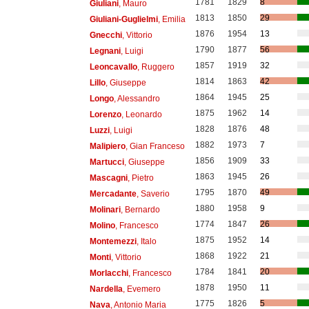
1781
1829
8
Giuliani
, Mauro
1813
1850
29
Giuliani-Guglielmi
, Emilia
1876
1954
13
Gnecchi
, Vittorio
1790
1877
56
Legnani
, Luigi
1857
1919
32
Leoncavallo
, Ruggero
1814
1863
42
Lillo
, Giuseppe
1864
1945
25
Longo
, Alessandro
1875
1962
14
Lorenzo
, Leonardo
1828
1876
48
Luzzi
, Luigi
1882
1973
7
Malipiero
, Gian Franceso
1856
1909
33
Martucci
, Giuseppe
1863
1945
26
Mascagni
, Pietro
1795
1870
49
Mercadante
, Saverio
1880
1958
9
Molinari
, Bernardo
1774
1847
26
Molino
, Francesco
1875
1952
14
Montemezzi
, Italo
1868
1922
21
Monti
, Vittorio
1784
1841
20
Morlacchi
, Francesco
1878
1950
11
Nardella
, Evemero
1775
1826
5
Nava
, Antonio Maria