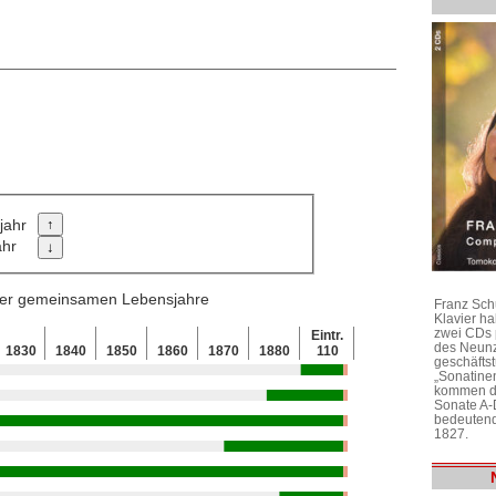
jahr
ahr
 der gemeinsamen Lebensjahre
Franz Sch
Klavier h
zwei CDs 
Eintr.
des Neunz
1830
1840
1850
1860
1870
1880
110
geschäftst
„Sonatine
kommen di
Sonate A-
bedeutend
1827.