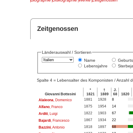
Zeitgenossen
Länderauswahl / Sortieren
Name
Geburts
Lebensjahre
Sterbej
Spalte 4 = Lebensalter des Komponisten / Anzahl
*
†
J.
Giovanni Bottesini
1821
1889
68
1820
1881
1928
8
Alaleona
, Domenico
1875
1954
14
Alfano
, Franco
1822
1903
67
Arditi
, Luigi
1867
1934
22
Bajardi
, Francesco
1818
1897
68
Bazzini
, Antonio