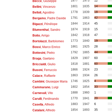
1877
1973
12
Becce
, Giuseppe
1801
1835
14
Bellini
, Vincenzo
1778
1839
18
Belloli
, Agostino
1791
1863
42
Bergamo
, Padre Davide
1844
1914
45
Bigazzi
, Pénélope
1874
1919
15
Blumenthal
, Sandro
1842
1918
47
Boïto
, Arrigo
1773
1840
19
Bortolazzi
, Bartolomeo
1861
1925
28
Bossi
, Marco Enrico
1792
1865
44
Bottesini
, Pietro
1829
1907
60
Braga
, Gaetano
1818
1881
60
Briccialdi
, Giulio
1866
1924
23
Busoni
, Ferruccio
1863
1934
26
Calace
, Raffaele
1746
1825
4
Cambini
, Giuseppe Maria
1802
1854
33
Cammarano
, Luigi
1888
1960
1
Carnevali
, Vito
1770
1841
20
Carulli
, Ferdinando
1883
1947
6
Casella
, Alfredo
1854
1893
35
Catalani
, Alfredo