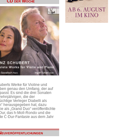
CD der Woche
uberts Werke für Violine und
aben genau den Umfang, der auf
passt. Es sind die drei Sonaten
ehnjährigen, die der
üchtige Verleger Diabelli als
n“ herausgegeben hat, dazu
e als „Grand Duo“ veröffentlichte
Dur, das h-Moll-Rondo und die
e C-Dur-Fantasie aus dem Jahr
Neuveröffentlichungen