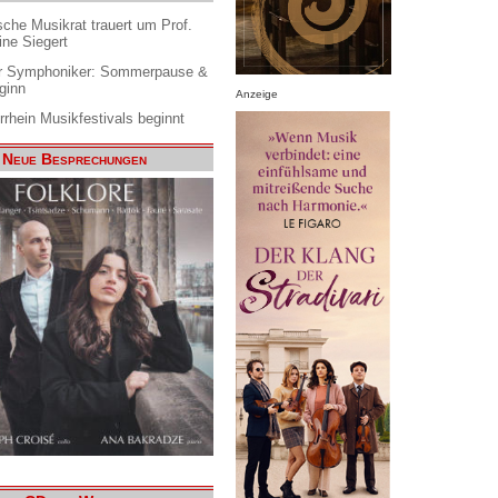
che Musikrat trauert um Prof.
ine Siegert
 Symphoniker: Sommerpause &
ginn
Anzeige
rrhein Musikfestivals beginnt
Neue Besprechungen