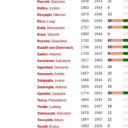
1858
1924
31
Puccini
, Giacomo
1883
1954
6
Refice
, Licinio
1879
1936
10
Respighi
, Ottorino
1805
1859
38
Ricci
, Luigi
1757
1841
20
Rolla
, Alessandro
1880
1944
9
Rose
, Vincent
1792
1868
47
Rossini
, Gioachino
1788
1831
10
Rudolf von Österreich
,
1750
1825
4
Salieri
, Antonio
1817
1869
48
Sarmiento
, Salvatore
1841
1914
48
Sgambati
, Giovanni
1857
1928
32
Simonetti
, Achille
1868
1944
21
Sinigaglia
, Leone
1854
1929
35
Smareglia
, Antonio
1774
1851
30
Spontini
, Gaspare
1864
1934
25
Tasca
, Pierantonio
1861
1907
28
Thuille
, Ludwig
1878
1950
11
Tommasini
, Vincenzo
1867
1957
22
Toscanini
, Arturo
1883
1926
6
Toselli
, Enrico