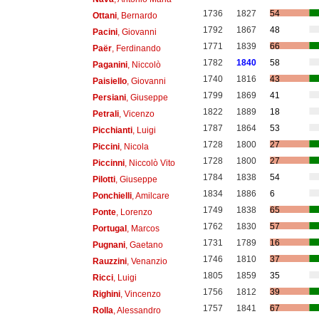
1736
1827
54
Ottani
, Bernardo
1792
1867
48
Pacini
, Giovanni
1771
1839
66
Paër
, Ferdinando
1782
1840
58
Paganini
, Niccolò
1740
1816
43
Paisiello
, Giovanni
1799
1869
41
Persiani
, Giuseppe
1822
1889
18
Petrali
, Vicenzo
1787
1864
53
Picchianti
, Luigi
1728
1800
27
Piccini
, Nicola
1728
1800
27
Piccinni
, Niccolò Vito
1784
1838
54
Pilotti
, Giuseppe
1834
1886
6
Ponchielli
, Amilcare
1749
1838
65
Ponte
, Lorenzo
1762
1830
57
Portugal
, Marcos
1731
1789
16
Pugnani
, Gaetano
1746
1810
37
Rauzzini
, Venanzio
1805
1859
35
Ricci
, Luigi
1756
1812
39
Righini
, Vincenzo
1757
1841
67
Rolla
, Alessandro