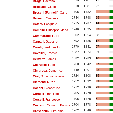
1829
1907
11
Braga
, Gaetano
1818
1881
22
Briccialdi
, Giulio
1705
1782
9
Broschi (Farinelli)
, Carlo
1744
1798
25
Brunetti
, Gaetano
1715
1787
14
Cafaro
, Pasquale
1746
1825
52
Cambini
, Giuseppe Maria
1802
1854
38
Cammarano
, Luigi
1692
1785
12
Carpani
, Gaetano
1770
1841
67
Carulli
, Ferdinando
1807
1874
33
Cavallini
, Ernesto
1682
1783
10
Cervetto
, James
1760
1842
67
Cherubini
, Luigi
1749
1801
28
Cimarosa
, Domenico
1724
1808
35
Cirri
, Giovanni Battista
1752
1832
59
Clementi
, Muzio
1712
1796
23
Cocchi
, Gioacchino
1705
1778
5
Corselli
, Francisco
1705
1778
5
Corselli
, Francesco
1704
1778
5
Costanzi
, Giovanni Battista
1762
1846
67
Crescentini
, Girolamo