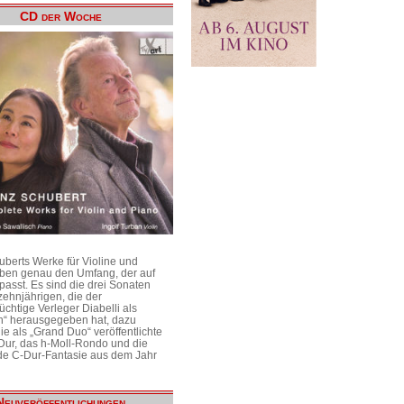
CD der Woche
uberts Werke für Violine und
aben genau den Umfang, der auf
passt. Es sind die drei Sonaten
ehnjährigen, die der
üchtige Verleger Diabelli als
n“ herausgegeben hat, dazu
e als „Grand Duo“ veröffentlichte
Dur, das h-Moll-Rondo und die
e C-Dur-Fantasie aus dem Jahr
Neuveröffentlichungen