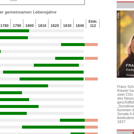
 der gemeinsamen Lebensjahre
Eintr.
1780
1790
1800
1810
1820
1830
1840
112
Franz Sch
Klavier h
zwei CDs 
des Neunz
geschäftst
„Sonatine
kommen di
Sonate A-
bedeutend
1827.