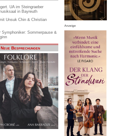
gert. UA im Steingraeber
siksaal in Bayreuth
it Unsuk Chin & Christian
Anzeige
 Symphoniker: Sommerpause &
ginn
Neue Besprechungen