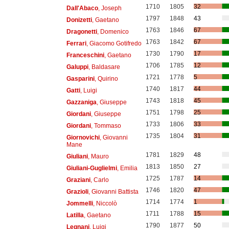
1710
1805
32
Dall'Abaco
, Joseph
1797
1848
43
Donizetti
, Gaetano
1763
1846
67
Dragonetti
, Domenico
1763
1842
67
Ferrari
, Giacomo Gotifredo
1730
1790
17
Franceschini
, Gaetano
1706
1785
12
Galuppi
, Baldasare
1721
1778
5
Gasparini
, Quirino
1740
1817
44
Gatti
, Luigi
1743
1818
45
Gazzaniga
, Giuseppe
1751
1798
25
Giordani
, Giuseppe
1733
1806
33
Giordani
, Tommaso
1735
1804
31
Giornovichi
, Giovanni
Mane
1781
1829
48
Giuliani
, Mauro
1813
1850
27
Giuliani-Guglielmi
, Emilia
1725
1787
14
Graziani
, Carlo
1746
1820
47
Grazioli
, Giovanni Battista
1714
1774
1
Jommelli
, Niccolò
1711
1788
15
Latilla
, Gaetano
1790
1877
50
Legnani
, Luigi