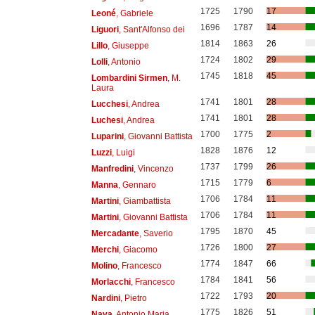
1725
1790
17
Leoné
, Gabriele
1696
1787
14
Liguori
, Sant'Alfonso dei
1814
1863
26
Lillo
, Giuseppe
1724
1802
29
Lolli
, Antonio
1745
1818
45
Lombardini Sirmen
, M.
Laura
1741
1801
28
Lucchesi
, Andrea
1741
1801
28
Luchesi
, Andrea
1700
1775
2
Luparini
, Giovanni Battista
1828
1876
12
Luzzi
, Luigi
1737
1799
26
Manfredini
, Vincenzo
1715
1779
6
Manna
, Gennaro
1706
1784
11
Martini
, Giambattista
1706
1784
11
Martini
, Giovanni Battista
1795
1870
45
Mercadante
, Saverio
1726
1800
27
Merchi
, Giacomo
1774
1847
66
Molino
, Francesco
1784
1841
56
Morlacchi
, Francesco
1722
1793
20
Nardini
, Pietro
1775
1826
51
Nava
, Antonio Maria