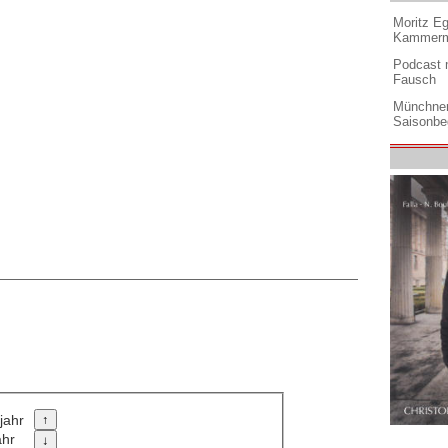
Moritz Eg
Kammermu
Podcast m
Fausch
Münchner
Saisonbe
jahr
ahr