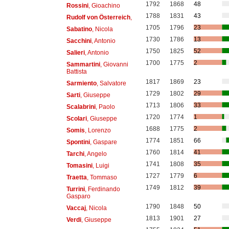
1792
1868
48
Rossini
, Gioachino
1788
1831
43
Rudolf von Österreich
,
1705
1796
23
Sabatino
, Nicola
1730
1786
13
Sacchini
, Antonio
1750
1825
52
Salieri
, Antonio
1700
1775
2
Sammartini
, Giovanni
Battista
1817
1869
23
Sarmiento
, Salvatore
1729
1802
29
Sarti
, Giuseppe
1713
1806
33
Scalabrini
, Paolo
1720
1774
1
Scolari
, Giuseppe
1688
1775
2
Somis
, Lorenzo
1774
1851
66
Spontini
, Gaspare
1760
1814
41
Tarchi
, Angelo
1741
1808
35
Tomasini
, Luigi
1727
1779
6
Traetta
, Tommaso
1749
1812
39
Turrini
, Ferdinando
Gasparo
1790
1848
50
Vaccaj
, Nicola
1813
1901
27
Verdi
, Giuseppe