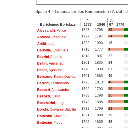
Spalte 4 = Lebensalter des Komponisten / Anzahl
*
†
J.
Bartolomeo Bortolazzi
1773
1840
67
1770
1747
1798
25
Alessandri
, Felice
1727
1797
24
Anfossi
, Pasquale
1822
1903
18
Arditi
, Luigi
1718
1777
4
Barbella
, Emanuele
1818
1897
22
Bazzini
, Antonio
1801
1835
34
Bellini
, Vincenzo
1778
1839
61
Belloli
, Agostino
1791
1863
49
Bergamo
, Padre Davide
1725
1813
40
Bertoni
, Ferdinando
1702
1793
20
Besozzi
, Alessandro
1738
1798
25
Besozzi
, Carlo
1743
1805
32
Boccherini
, Luigi
1738
1796
23
Borghi
, Giovanni Battista
1821
1889
19
Bottesini
, Giovanni
1792
1865
48
Bottesini
, Pietro