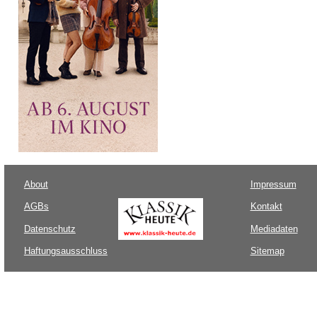
About
Impressum
AGBs
Kontakt
Datenschutz
Mediadaten
Haftungsausschluss
Sitemap