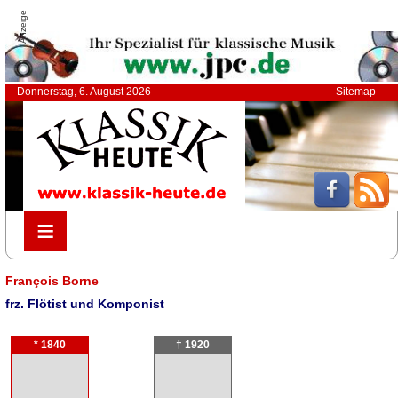
Anzeige
Donnerstag, 6. August 2026
Sitemap
≡
≡
François Borne
frz. Flötist und Komponist
* 1840
† 1920