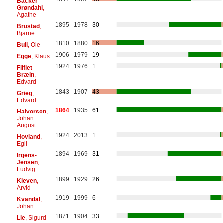
Backer
Grøndahl
,
Agathe
1895
1978
30
Brustad
,
Bjarne
1810
1880
16
Bull
, Ole
1906
1979
19
Egge
, Klaus
1924
1976
1
Fliflet
Bræin
,
Edvard
1843
1907
43
Grieg
,
Edvard
1864
1935
61
Halvorsen
,
Johan
August
1924
2013
1
Hovland
,
Egil
1894
1969
31
Irgens-
Jensen
,
Ludvig
1899
1929
26
Kleven
,
Arvid
1919
1999
6
Kvandal
,
Johan
1871
1904
33
Lie
, Sigurd