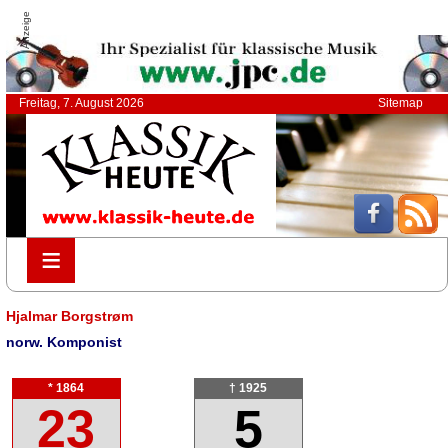
Anzeige
Freitag, 7. August 2026
Sitemap
≡
≡
Hjalmar Borgstrøm
norw. Komponist
* 1864
† 1925
23
5