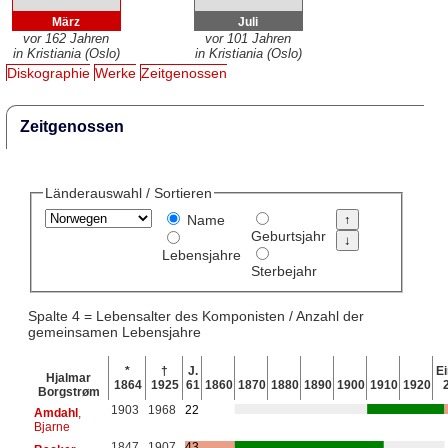
März
Juli
vor 162 Jahren
vor 101 Jahren
in Kristiania (Oslo)
in Kristiania (Oslo)
Diskographie
Werke
Zeitgenossen
Zeitgenossen
Länderauswahl / Sortieren
Name
Geburtsjahr
Lebensjahre
Sterbejahr
Spalte 4 = Lebensalter des Komponisten / Anzahl der
gemeinsamen Lebensjahre
*
†
J.
Ei
Hjalmar
1864
1925
61
1860
1870
1880
1890
1900
1910
1920
Borgstrøm
1903
1968
22
Amdahl
,
Bjarne
1847
1907
43