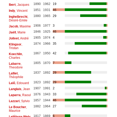
1890
1962
19
Ibert
, Jacques
1851
1931
46
Indy
, Vincent
1880
1965
29
Inghelbrecht
,
Désiré-Emile
1906
1977
3
Jacob
, Maxime
1846
1925
46
Jaëll
, Marie
1905
1974
4
Jolivet
, André
1874
1966
35
Klingsor
,
Tristan
1867
1950
42
Koechlin
,
Charles
1805
1870
7
Labarre
,
Theodore
1837
1892
29
Lalliet
,
Théophile
1823
1892
29
Lalò
, Edouard
1907
1991
2
Langlais
, Jean
1876
1943
33
Laparra
, Raoul
1857
1944
46
Lazzari
, Sylvio
1882
1964
27
Le Boucher
,
Maurice
1817
1869
6
Lefébure-Wely
,