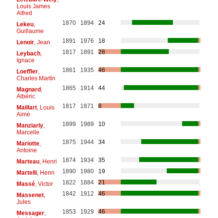
Louis James
Alfred
1870
1894
24
Lekeu
,
Guillaume
1891
1976
18
Lenoir
, Jean
1817
1891
28
Leybach
,
Ignace
1861
1935
46
Loeffler
,
Charles Martin
1865
1914
44
Magnard
,
Albéric
1817
1871
8
Maillart
, Louis
Aimé
1899
1989
10
Manziarly
,
Marcelle
1875
1944
34
Mariotte
,
Antoine
1874
1934
35
Marteau
, Henri
1890
1980
19
Martelli
, Henri
1822
1884
21
Massé
, Victor
1842
1912
46
Massenet
,
Jules
1853
1929
46
Messager
,