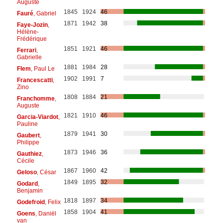
Auguste
1845
1924
46
Fauré
, Gabriel
1871
1942
38
Faye-Jozin
,
Hélène-
Frédérique
1851
1921
46
Ferrari
,
Gabrielle
1881
1984
28
Flem
, Paul Le
1902
1991
7
Francescatti
,
Zino
1808
1884
21
Franchomme
,
Auguste
1821
1910
46
Garcia-Viardot
,
Pauline
1879
1941
30
Gaubert
,
Philippe
1873
1946
36
Gauthiez
,
Cécile
1867
1960
42
Geloso
, César
1849
1895
32
Godard
,
Benjamin
1818
1897
34
Godefroid
, Felix
1858
1904
41
Goens
, Daniël
van