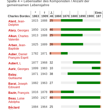
Spalte 4 = Lebensalter des Komponisten / Anzahl der
gemeinsamen Lebensjahre
*
†
J.
Eintr.
Charles Bordes
1863
1909
46
1860
1870
1880
1890
1900
187
1815
1888
25
Alard
, Jean-
Delphin
1850
1928
46
Alary
, Georges
1813
1888
25
Alkan
, Charles
Valentin
1825
1889
26
Arban
, Jean-
Baptiste
1782
1871
8
Auber
, Daniel
François Esprit
1877
1968
32
Aubert
, L
1899
1983
10
Auric
, Georges
1871
1943
38
Balay
,
Guillaume
1882
1963
27
Barat
, Joseph
Edouard
1816
1878
15
Bazin
, François
1850
1927
46
Beau
, Luise
Adolpha
1884
1964
25
Béclard