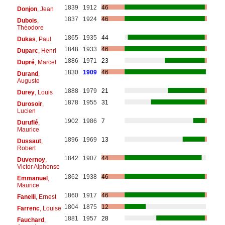
1839
1912
46
Donjon
, Jean
1837
1924
46
Dubois
,
Théodore
1865
1935
44
Dukas
, Paul
1848
1933
46
Duparc
, Henri
1886
1971
23
Dupré
, Marcel
1830
1909
46
Durand
,
Auguste
1888
1979
21
Durey
, Louis
1878
1955
31
Durosoir
,
Lucien
1902
1986
7
Duruflé
,
Maurice
1896
1969
13
Dussaut
,
Robert
1842
1907
44
Duvernoy
,
Victor Alphonse
1862
1938
46
Emmanuel
,
Maurice
1860
1917
46
Fanelli
, Ernest
1804
1875
12
Farrenc
, Louise
1881
1957
28
Fauchard
,