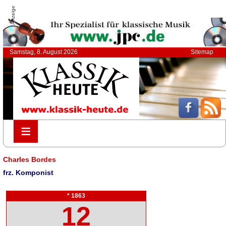
Anzeige
Samstag, 8. August 2026
Sitemap
≡
≡
Charles Bordes
frz. Komponist
* 1863
12