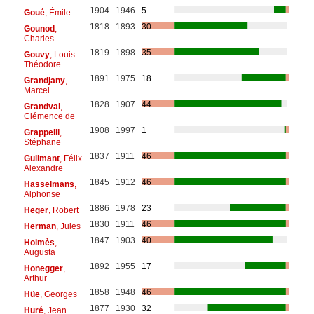
1904
1946
5
Goué
, Émile
1818
1893
30
Gounod
,
Charles
1819
1898
35
Gouvy
, Louis
Théodore
1891
1975
18
Grandjany
,
Marcel
1828
1907
44
Grandval
,
Clémence de
1908
1997
1
Grappelli
,
Stéphane
1837
1911
46
Guilmant
, Félix
Alexandre
1845
1912
46
Hasselmans
,
Alphonse
1886
1978
23
Heger
, Robert
1830
1911
46
Herman
, Jules
1847
1903
40
Holmès
,
Augusta
1892
1955
17
Honegger
,
Arthur
1858
1948
46
Hüe
, Georges
1877
1930
32
Huré
, Jean