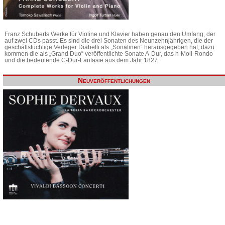
Franz Schuberts Werke für Violine und Klavier haben genau den Umfang, der
auf zwei CDs passt. Es sind die drei Sonaten des Neunzehnjährigen, die der
geschäftstüchtige Verleger Diabelli als „Sonatinen“ herausgegeben hat, dazu
kommen die als „Grand Duo“ veröffentlichte Sonate A-Dur, das h-Moll-Rondo
und die bedeutende C-Dur-Fantasie aus dem Jahr 1827.
Neuveröffentlichungen