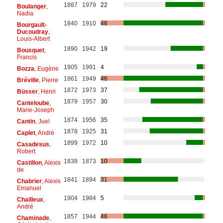
1887
1979
22
Boulanger
,
Nadia
1840
1910
46
Bourgault-
Ducoudray
,
Louis-Albert
1890
1942
19
Bousquet
,
Francis
1905
1991
4
Bozza
, Eugène
1861
1949
46
Bréville
, Pierre
1872
1973
37
Büsser
, Henri
1879
1957
30
Canteloube
,
Marie-Joseph
1874
1956
35
Cantin
, Juel
1878
1925
31
Caplet
, André
1899
1972
10
Casadesus
,
Robert
1838
1873
10
Castillon
, Alexis
de
1841
1894
31
Chabrier
, Alexis
Emanuel
1904
1984
5
Chailleux
,
André
1857
1944
46
Chaminade
,