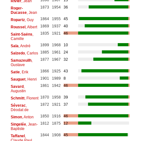
1896
1987
13
Rivier
, Jean
1873
1954
36
Roger-
Ducasse
, Jean
1864
1955
45
Ropartz
, Guy
1869
1937
40
Roussel
, Albert
1835
1921
46
Saint-Saëns
,
Camille
1899
1968
10
Sala
, André
1885
1961
24
Salzedo
, Carlos
1877
1967
32
Samazeuilh
,
Gustave
1866
1925
43
Satie
, Erik
1901
1989
8
Sauguet
, Henri
1861
1942
46
Savard
,
Augustin
1870
1958
39
Schmitt
, Florent
1872
1921
37
Séverac
,
Déodat de
1850
1916
46
Simon
, Anton
1812
1875
12
Singelée
, Jean-
Baptiste
1844
1908
45
Taffanel
,
Claude Paul