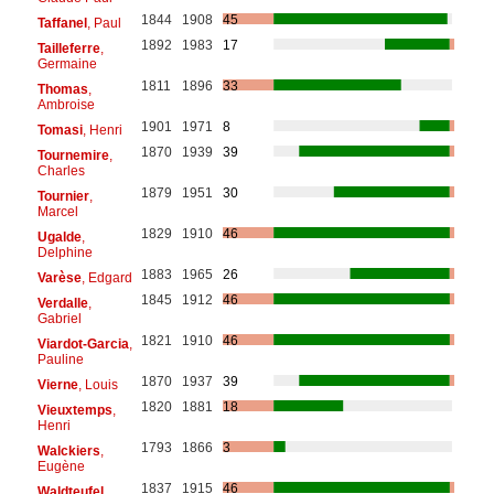
1844
1908
45
Taffanel
, Paul
1892
1983
17
Tailleferre
,
Germaine
1811
1896
33
Thomas
,
Ambroise
1901
1971
8
Tomasi
, Henri
1870
1939
39
Tournemire
,
Charles
1879
1951
30
Tournier
,
Marcel
1829
1910
46
Ugalde
,
Delphine
1883
1965
26
Varèse
, Edgard
1845
1912
46
Verdalle
,
Gabriel
1821
1910
46
Viardot-Garcia
,
Pauline
1870
1937
39
Vierne
, Louis
1820
1881
18
Vieuxtemps
,
Henri
1793
1866
3
Walckiers
,
Eugène
1837
1915
46
Waldteufel
,