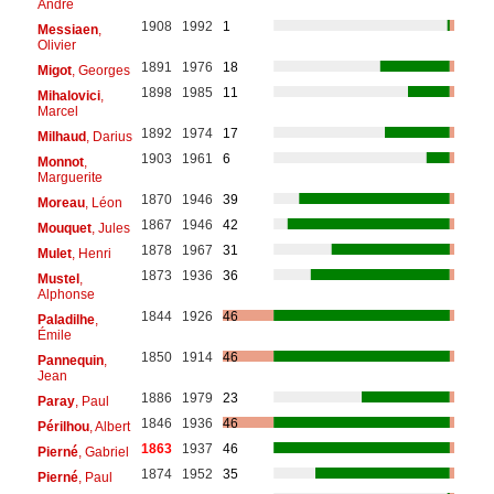
André
1908
1992
1
Messiaen
,
Olivier
1891
1976
18
Migot
, Georges
1898
1985
11
Mihalovici
,
Marcel
1892
1974
17
Milhaud
, Darius
1903
1961
6
Monnot
,
Marguerite
1870
1946
39
Moreau
, Léon
1867
1946
42
Mouquet
, Jules
1878
1967
31
Mulet
, Henri
1873
1936
36
Mustel
,
Alphonse
1844
1926
46
Paladilhe
,
Émile
1850
1914
46
Pannequin
,
Jean
1886
1979
23
Paray
, Paul
1846
1936
46
Périlhou
, Albert
1863
1937
46
Pierné
, Gabriel
1874
1952
35
Pierné
, Paul