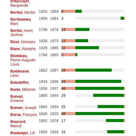
d'Harcourt
,
Marguerite
1803
1869
6
Berlioz
, Hector
1906
1991
3
Berthomieu
,
Marc
1798
1876
13
Bertini
, Henri
Jérôme
1838
1875
12
Bizet
, Georges
1828
1885
22
Blanc
, Adolphe
1784
1865
2
Blondeau
,
Pierre-Auguste-
Louis
1862
1897
34
Boëllmann
,
Léon
1834
1906
43
Boisdeffre
,
1858
1937
46
Bonis
, Mélanie
1880
1944
29
Bonnal
,
Ermend
1884
1944
25
Bonnet
, Joseph
1840
1920
46
Borne
, François
1892
1976
17
Boucard
,
Marcel
1893
1918
16
Boulanger
, Lili