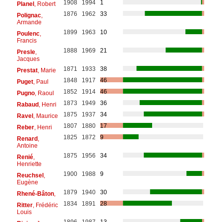
1908
1994
1
Planel
, Robert
1876
1962
33
Polignac
,
Armande
1899
1963
10
Poulenc
,
Francis
1888
1969
21
Presle
,
Jacques
1871
1933
38
Prestat
, Marie
1848
1917
46
Puget
, Paul
1852
1914
46
Pugno
, Raoul
1873
1949
36
Rabaud
, Henri
1875
1937
34
Ravel
, Maurice
1807
1880
17
Reber
, Henri
1825
1872
9
Renard
,
Antoine
1875
1956
34
Renié
,
Henriette
1900
1988
9
Reuchsel
,
Eugène
1879
1940
30
Rhené-Bâton
,
1834
1891
28
Ritter
, Frédéric
Louis