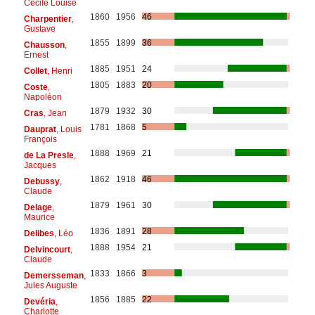
Cécile Louise
1860
1956
46
Charpentier
,
Gustave
1855
1899
36
Chausson
,
Ernest
1885
1951
24
Collet
, Henri
1805
1883
20
Coste
,
Napoléon
1879
1932
30
Cras
, Jean
1781
1868
5
Dauprat
, Louis
François
1888
1969
21
de La Presle
,
Jacques
1862
1918
46
Debussy
,
Claude
1879
1961
30
Delage
,
Maurice
1836
1891
28
Delibes
, Léo
1888
1954
21
Delvincourt
,
Claude
1833
1866
3
Demersseman
,
Jules Auguste
1856
1885
22
Devéria
,
Charlotte