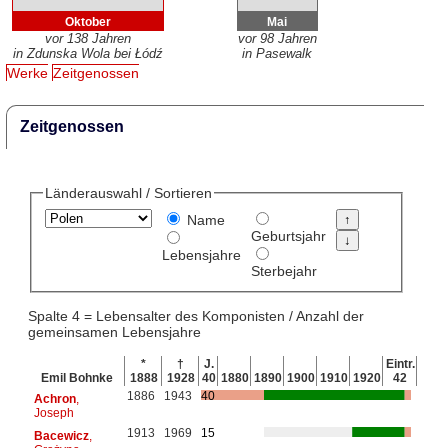
Oktober
Mai
vor 138 Jahren
vor 98 Jahren
in Zdunska Wola bei Łódź
in Pasewalk
Werke
Zeitgenossen
Zeitgenossen
Länderauswahl / Sortieren
Name
Geburtsjahr
Lebensjahre
Sterbejahr
Spalte 4 = Lebensalter des Komponisten / Anzahl der
gemeinsamen Lebensjahre
*
†
J.
Eintr.
Emil Bohnke
1888
1928
40
1880
1890
1900
1910
1920
42
1886
1943
40
Achron
,
Joseph
1913
1969
15
Bacewicz
,