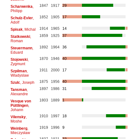
1847
1917
29
Scharwenka
,
Philipp
1852
1905
17
Schulz-Evler
,
Adolf
1914
1965
14
Spisak
, Michal
1859
1925
37
Statkowski
,
Roman
1892
1964
36
Steuermann
,
Eduard
1870
1946
40
Stojowski
,
Zygmunt
1911
2000
17
Szpilman
,
Wladyslaw
1875
1956
40
Szulc
, Joseph
1897
1986
31
Tansman
,
Alexandre
1803
1889
1
Vesque von
Püttlingen
,
Johann
1910
1997
18
Vilensky
,
Moshe
1919
1996
9
Weinberg
,
Mieczysław
1837
1921
33