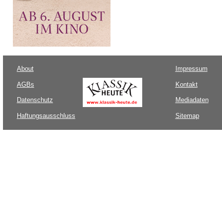
About
Impressum
AGBs
Kontakt
Datenschutz
Mediadaten
Haftungsausschluss
Sitemap