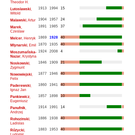
Theodor H.
1913
1994
15
Lutoslawski
,
Witold
1904
1957
24
Malawski
, Artur
1891
1985
37
Marek
,
Czeslaw
1869
1928
40
Melcer
, Henryk
1870
1935
40
Mlynarski
, Emil
1924
2008
4
Moszumańska-
Nazar
, Krystyna
1846
1909
21
Noskowski
,
Zygmunt
1877
1946
40
Nowowiejski
,
Felix
1860
1941
40
Paderewski
,
Ignaz Jan
1857
1898
10
Pankiewicz
,
Eugeniusz
1914
1991
14
Panufnik
,
Andrzej
1886
1938
40
Rohozinski
,
Ladislas
1883
1953
40
Różycki
,
Ludomir