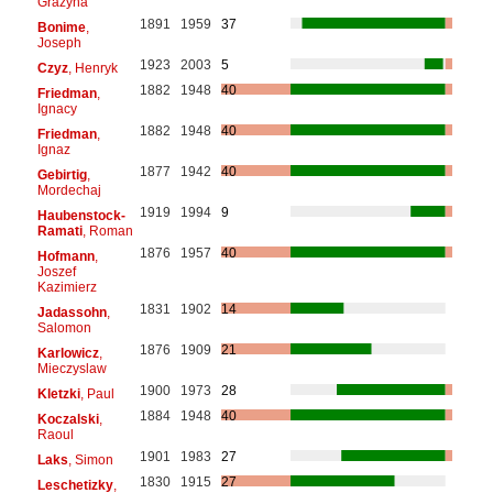
Grażyna
1891
1959
37
Bonime
,
Joseph
1923
2003
5
Czyz
, Henryk
1882
1948
40
Friedman
,
Ignacy
1882
1948
40
Friedman
,
Ignaz
1877
1942
40
Gebirtig
,
Mordechaj
1919
1994
9
Haubenstock-
Ramati
, Roman
1876
1957
40
Hofmann
,
Joszef
Kazimierz
1831
1902
14
Jadassohn
,
Salomon
1876
1909
21
Karlowicz
,
Mieczyslaw
1900
1973
28
Kletzki
, Paul
1884
1948
40
Koczalski
,
Raoul
1901
1983
27
Laks
, Simon
1830
1915
27
Leschetizky
,