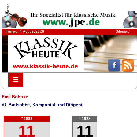
Anzeige
Freitag, 7. August 2026
Sitemap
≡
≡
Emil Bohnke
dt. Bratschist, Komponist und Dirigent
* 1888
† 1928
11
11