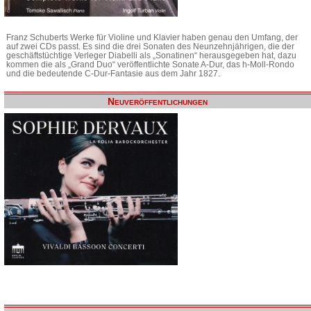
Franz Schuberts Werke für Violine und Klavier haben genau den Umfang, der
auf zwei CDs passt. Es sind die drei Sonaten des Neunzehnjährigen, die der
geschäftstüchtige Verleger Diabelli als „Sonatinen“ herausgegeben hat, dazu
kommen die als „Grand Duo“ veröffentlichte Sonate A-Dur, das h-Moll-Rondo
und die bedeutende C-Dur-Fantasie aus dem Jahr 1827.
Neuveröffentlichungen