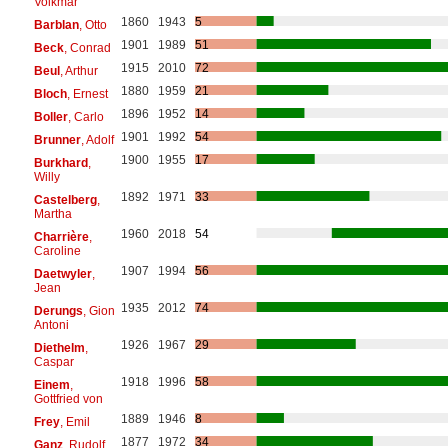
Volkmar
1860
1943
5
Barblan
, Otto
1901
1989
51
Beck
, Conrad
1915
2010
72
Beul
, Arthur
1880
1959
21
Bloch
, Ernest
1896
1952
14
Boller
, Carlo
1901
1992
54
Brunner
, Adolf
1900
1955
17
Burkhard
,
Willy
1892
1971
33
Castelberg
,
Martha
1960
2018
54
Charrière
,
Caroline
1907
1994
56
Daetwyler
,
Jean
1935
2012
74
Derungs
, Gion
Antoni
1926
1967
29
Diethelm
,
Caspar
1918
1996
58
Einem
,
Gottfried von
1889
1946
8
Frey
, Emil
1877
1972
34
Ganz
, Rudolf