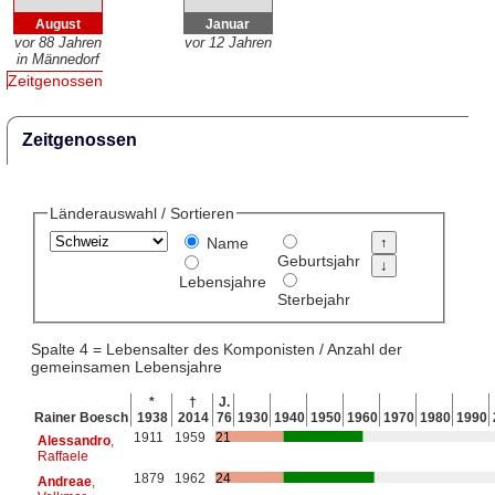
August
Januar
vor 88 Jahren
vor 12 Jahren
in Männedorf
Zeitgenossen
Zeitgenossen
Länderauswahl / Sortieren
Name
Geburtsjahr
Lebensjahre
Sterbejahr
Spalte 4 = Lebensalter des Komponisten / Anzahl der
gemeinsamen Lebensjahre
*
†
J.
Rainer Boesch
1938
2014
76
1930
1940
1950
1960
1970
1980
1990
1911
1959
21
Alessandro
,
Raffaele
1879
1962
24
Andreae
,