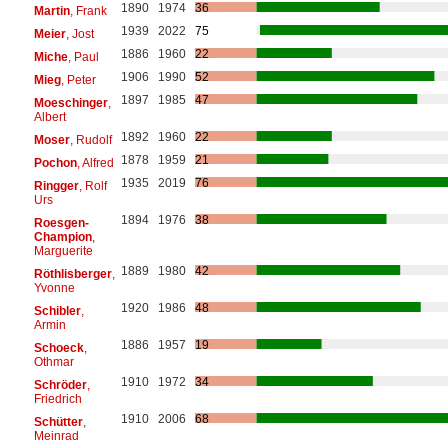
1890
1974
36
Martin
, Frank
1939
2022
75
Meier
, Jost
1886
1960
22
Miche
, Paul
1906
1990
52
Mieg
, Peter
1897
1985
47
Moeschinger
,
Albert
1892
1960
22
Moser
, Rudolf
1878
1959
21
Pochon
, Alfred
1935
2019
76
Ringger
, Rolf
Urs
1894
1976
38
Roesgen-
Champion
,
Marguerite
1889
1980
42
Röthlisberger
,
Yvonne
1920
1986
48
Schibler
,
Armin
1886
1957
19
Schoeck
,
Othmar
1910
1972
34
Schröder
,
Friedrich
1910
2006
68
Schütter
,
Meinrad