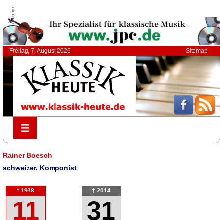
Anzeige
Freitag, 7. August 2026
Sitemap
≡
≡
Rainer Boesch
schweizer. Komponist
* 1938
† 2014
11
31