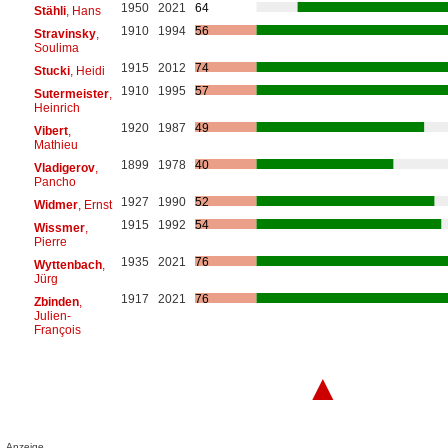
1950
2021
64
Stähli
, Hans
1910
1994
56
Stravinsky
,
Soulima
1915
2012
74
Stucki
, Heidi
1910
1995
57
Sutermeister
,
Heinrich
1920
1987
49
Vibert
,
Mathieu
1899
1978
40
Vladigerov
,
Pancho
1927
1990
52
Widmer
, Ernst
1915
1992
54
Wissmer
,
Pierre
1935
2021
76
Wyttenbach
,
Jürg
1917
2021
76
Zbinden
,
Julien-
François
▲
Anzeige