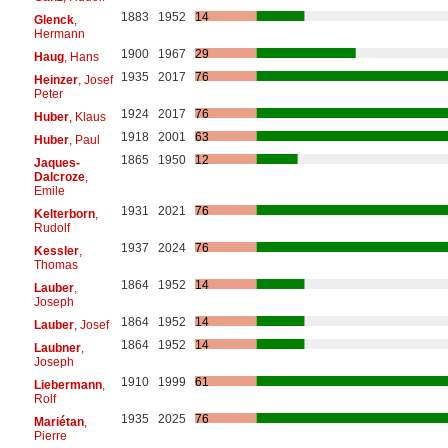
1883
1952
14
Glenck
,
Hermann
1900
1967
29
Haug
, Hans
1935
2017
76
Heinzer
, Josef
Peter
1924
2017
76
Huber
, Klaus
1918
2001
63
Huber
, Paul
1865
1950
12
Jaques-
Dalcroze
,
Emile
1931
2021
76
Kelterborn
,
Rudolf
1937
2024
76
Kessler
,
Thomas
1864
1952
14
Lauber
,
Joseph
1864
1952
14
Lauber
, Josef
1864
1952
14
Laubner
,
Joseph
1910
1999
61
Liebermann
,
Rolf
1935
2025
76
Mariétan
,
Pierre