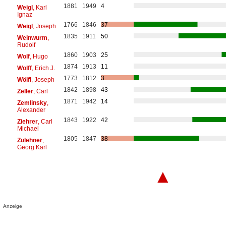
1881
1949
4
Weigl
, Karl
Ignaz
1766
1846
37
Weigl
, Joseph
1835
1911
50
Weinwurm
,
Rudolf
1860
1903
25
Wolf
, Hugo
1874
1913
11
Wolff
, Erich J.
1773
1812
3
Wölfl
, Joseph
1842
1898
43
Zeller
, Carl
1871
1942
14
Zemlinsky
,
Alexander
1843
1922
42
Ziehrer
, Carl
Michael
1805
1847
38
Zulehner
,
Georg Karl
▲
Anzeige