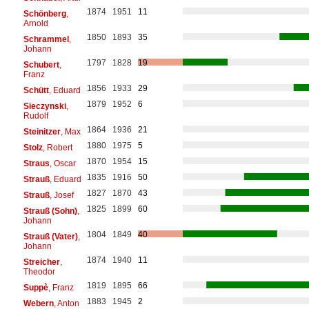
1874
1951
11
Schönberg
,
Arnold
1850
1893
35
Schrammel
,
Johann
1797
1828
19
Schubert
,
Franz
1856
1933
29
Schütt
, Eduard
1879
1952
6
Sieczynski
,
Rudolf
1864
1936
21
Steinitzer
, Max
1880
1975
5
Stolz
, Robert
1870
1954
15
Straus
, Oscar
1835
1916
50
Strauß
, Eduard
1827
1870
43
Strauß
, Josef
1825
1899
60
Strauß (Sohn)
,
Johann
1804
1849
40
Strauß (Vater)
,
Johann
1874
1940
11
Streicher
,
Theodor
1819
1895
66
Suppè
, Franz
1883
1945
2
Webern
, Anton