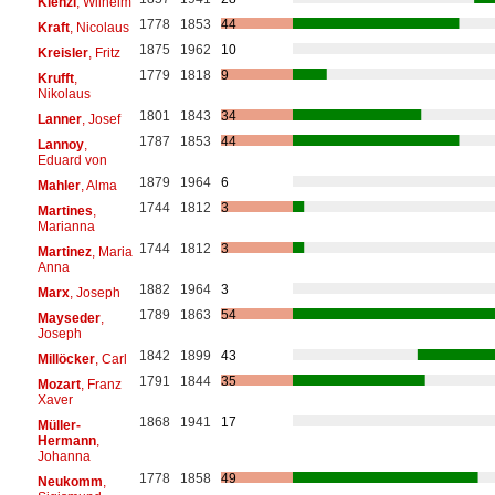
Kienzl
, Wilhelm
1778
1853
44
Kraft
, Nicolaus
1875
1962
10
Kreisler
, Fritz
1779
1818
9
Krufft
,
Nikolaus
1801
1843
34
Lanner
, Josef
1787
1853
44
Lannoy
,
Eduard von
1879
1964
6
Mahler
, Alma
1744
1812
3
Martines
,
Marianna
1744
1812
3
Martinez
, Maria
Anna
1882
1964
3
Marx
, Joseph
1789
1863
54
Mayseder
,
Joseph
1842
1899
43
Millöcker
, Carl
1791
1844
35
Mozart
, Franz
Xaver
1868
1941
17
Müller-
Hermann
,
Johanna
1778
1858
49
Neukomm
,