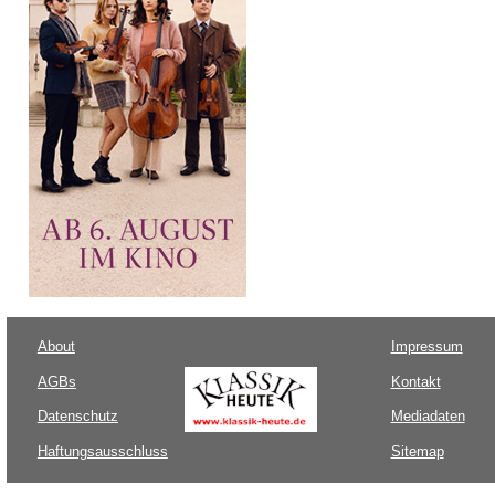
About
Impressum
AGBs
Kontakt
Datenschutz
Mediadaten
Haftungsausschluss
Sitemap