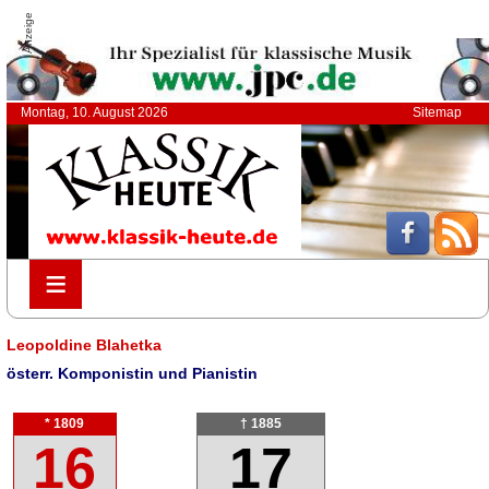
Anzeige
Montag, 10. August 2026
Sitemap
≡
≡
Leopoldine Blahetka
österr. Komponistin und Pianistin
* 1809
† 1885
16
17