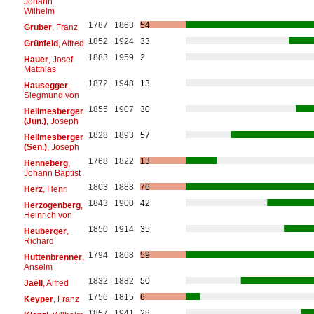
Johann
Wilhelm
1787
1863
54
Gruber
, Franz
1852
1924
33
Grünfeld
, Alfred
1883
1959
2
Hauer
, Josef
Matthias
1872
1948
13
Hausegger
,
Siegmund von
1855
1907
30
Hellmesberger
(Jun.)
, Joseph
1828
1893
57
Hellmesberger
(Sen.)
, Joseph
1768
1822
13
Henneberg
,
Johann Baptist
1803
1888
76
Herz
, Henri
1843
1900
42
Herzogenberg
,
Heinrich von
1850
1914
35
Heuberger
,
Richard
1794
1868
59
Hüttenbrenner
,
Anselm
1832
1882
50
Jaëll
, Alfred
1756
1815
6
Keyper
, Franz
1857
1941
28