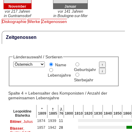
November
Januar
vor 217 Jahren
vor 141 Jahren
in Guntramsdorf
in Boulogne-sur-Mer
Diskographie
Werke
Zeitgenossen
Zeitgenossen
Länderauswahl / Sortieren
Name
Geburtsjahr
Lebensjahre
Sterbejahr
Spalte 4 = Lebensalter des Komponisten / Anzahl der
gemeinsamen Lebensjahre
*
†
J.
Leopoldine
1809
1885
76
1800
1810
1820
1830
1840
1850
1860
Blahetka
1874
1939
11
Bittner
, Julius
1857
1942
28
Blasser
,