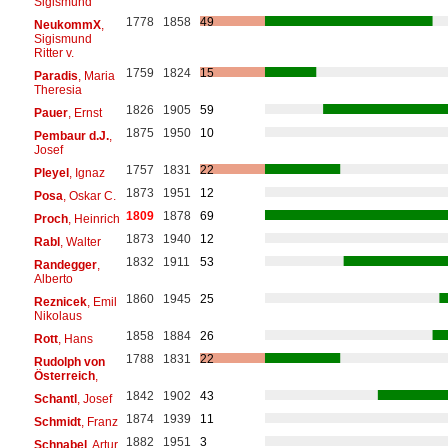
Sigismund
1778
1858
49
NeukommX
,
Sigismund
Ritter v.
1759
1824
15
Paradis
, Maria
Theresia
1826
1905
59
Pauer
, Ernst
1875
1950
10
Pembaur d.J.
,
Josef
1757
1831
22
Pleyel
, Ignaz
1873
1951
12
Posa
, Oskar C.
1809
1878
69
Proch
, Heinrich
1873
1940
12
Rabl
, Walter
1832
1911
53
Randegger
,
Alberto
1860
1945
25
Reznicek
, Emil
Nikolaus
1858
1884
26
Rott
, Hans
1788
1831
22
Rudolph von
Österreich
,
1842
1902
43
Schantl
, Josef
1874
1939
11
Schmidt
, Franz
1882
1951
3
Schnabel
, Artur