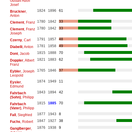
Gustav Adolf
Josef
1824
1896
61
Bruckner
,
Anton
1780
1842
33
Clement
, Franz
1780
1842
33
Clement
, Franz
Joseph
1791
1857
48
Czerny
, Carl
1781
1858
49
Diabelli
, Anton
1815
1888
70
Dont
, Jacob
1821
1883
62
Doppler
, Albert
Franz
1765
1846
37
Eybler
, Joseph
Leopold
1874
1949
11
Eysler
,
Edmund
1843
1894
42
Fahrbach
(Sohn)
, Philipp
1815
1885
70
Fahrbach
(Vater)
, Philipp
1877
1943
8
Fall
, Siegfried
1847
1927
38
Fuchs
, Robert
1876
1938
9
Ganglberger
,