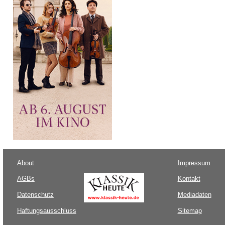
About
Impressum
AGBs
Kontakt
Datenschutz
Mediadaten
Haftungsausschluss
Sitemap