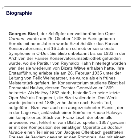
Biographie
Georges Bizet
, der Schöpfer der weltberühmten Oper
Carmen
, wurde am 25. Oktober 1838 in Paris geboren.
Bereits mit neun Jahren wurde Bizet Schüler des Pariser
Konservatoriums, mit 16 Jahren schrieb er seine erste
Symphonie in C-Dur. Sie blieb unbekannt bis sie 1933 in den
Archiven der Pariser Konservatoriumsbibliothek gefunden
wurde, wo die Partitur von Reynaldo Hahn hinterlegt worden
war, der sie wiederum von Bizets Witwe erhalten hatte. Ihre
Erstaufführung erlebte sie am 26. Februar 1935 unter der
Leitung von Felix Weingartner, sie wurde als ein frühes
Meisterstück gefeiert. Im Konservatorium studierte Bizet bei
Fromental Halévy, dessen Tochter Geneviève er 1869
heiratete. Als Halévy 1862 starb, hinterließ er seine letzte
Oper
Noé
als Fragment, die Bizet vollendete. Das Werk
wurde jedoch erst 1885, zehn Jahre nach Bizets Tod,
aufgeführt. Bizet war auch ein ausgezeichneter Pianist, der
in der Lage war, anlässlich einer Soirée im Hause Halévys
ein kompliziertes Stück von Franz Liszt, der ebenfalls
anwesend war, fehlerfrei vom Blatt zu spielen. 1857 gewann
er mit der Komposition der einaktigen Operette
Le docteur
Miracle
einen Teil eines von Jacques Offenbach gestifteten
Preises. Außerdem gewann er den Rompreis, der mit einem