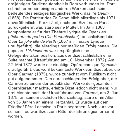
dreijährigen Studienaufenthalt in Rom verbunden ist. Dort
schrieb er neben einigen anderen Werken auch sein
bedeutendes einziges liturgisches Werk, das
Te Deum
(1858). Die Partitur des
Te Deum
blieb allerdings bis 1971
unveröffentlicht. Kurze Zeit, nachdem Bizet nach Paris
zurückgekehrt war, starb seine Mutter. Im Jahr 1863
komponierte er für das Théâtre Lyrique die Oper
Les
pêcheurs de perles
(
Die Perlenfischer
), anschließend die
Oper
La jolie fille de Perth
(1867 im Théâtre Lyrique
uraufgeführt), die allerdings nur mäßigen Erfolg hatten. Die
populäre
L’Arlésienne
war ursprünglich eine
Gelegenheitskomposition, aus der Bizet schließlich eine
Suite machte (Uraufführung am 10. November 1872). Am
22. Mai 1872 wurde die einaktige Opéra comique
Djamileh
uraufgeführt, das wohl bekannteste Werk von Bizet aber, die
Oper
Carmen
(1875), wurde zunächst vom Publikum nicht
gut aufgenommen. Den durchschlagenden Erfolg aber, der
Carmen zu einem der populärsten Werke der gesamten
Opernliteratur machte, erlebte Bizet jedoch nicht mehr. Nur
drei Monate nach der Uraufführung von
Carmen
, am 3. Juni
1875, an seinem sechsten Hochzeitstag, starb er im Alter
von 36 Jahren an einem Herzanfall. Er wurde auf dem
Friedhof Père Lachaise in Paris begraben. Noch kurz vor
seinem Tod war Bizet zum Ritter der Ehrenlegion ernannt
worden.