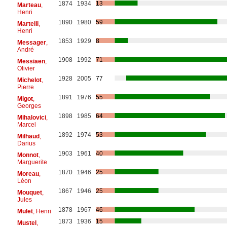
1874
1934
13
Marteau
,
Henri
1890
1980
59
Martelli
,
Henri
1853
1929
8
Messager
,
André
1908
1992
71
Messiaen
,
Olivier
1928
2005
77
Michelot
,
Pierre
1891
1976
55
Migot
,
Georges
1898
1985
64
Mihalovici
,
Marcel
1892
1974
53
Milhaud
,
Darius
1903
1961
40
Monnot
,
Marguerite
1870
1946
25
Moreau
,
Léon
1867
1946
25
Mouquet
,
Jules
1878
1967
46
Mulet
, Henri
1873
1936
15
Mustel
,