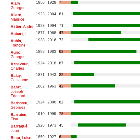
1850
1928
7
Alary
,
Georges
1923
2004
81
Allard
,
Maurice
1923
1994
71
Astier
, André
1877
1968
47
Aubert
, L
1938
2016
73
Aubin
,
Francine
1899
1983
62
Auric
,
Georges
1924
2018
87
Aznavour
,
Charles
1871
1943
22
Balay
,
Guillaume
1882
1963
42
Barat
,
Joseph
Edouard
1924
2006
82
Barboteu
,
Georges
1910
1999
78
Barraine
,
Elsa
1928
1973
45
Barraqué
,
Jean
1850
1927
6
Beau
, Luise