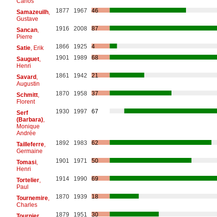
Carlos
1877
1967
46
Samazeuilh
,
Gustave
1916
2008
87
Sancan
,
Pierre
1866
1925
4
Satie
, Erik
1901
1989
68
Sauguet
,
Henri
1861
1942
21
Savard
,
Augustin
1870
1958
37
Schmitt
,
Florent
1930
1997
67
Serf
(Barbara)
,
Monique
Andrée
1892
1983
62
Tailleferre
,
Germaine
1901
1971
50
Tomasi
,
Henri
1914
1990
69
Tortelier
,
Paul
1870
1939
18
Tournemire
,
Charles
1879
1951
30
Tournier
,