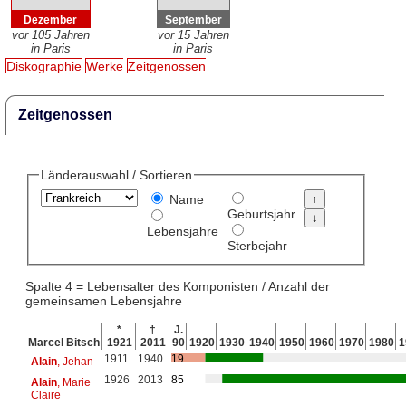
Dezember
September
vor 105 Jahren
vor 15 Jahren
in Paris
in Paris
Diskographie
Werke
Zeitgenossen
Zeitgenossen
Länderauswahl / Sortieren
Name
Geburtsjahr
Lebensjahre
Sterbejahr
Spalte 4 = Lebensalter des Komponisten / Anzahl der
gemeinsamen Lebensjahre
*
†
J.
Marcel Bitsch
1921
2011
90
1920
1930
1940
1950
1960
1970
1980
1
1911
1940
19
Alain
, Jehan
1926
2013
85
Alain
, Marie
Claire