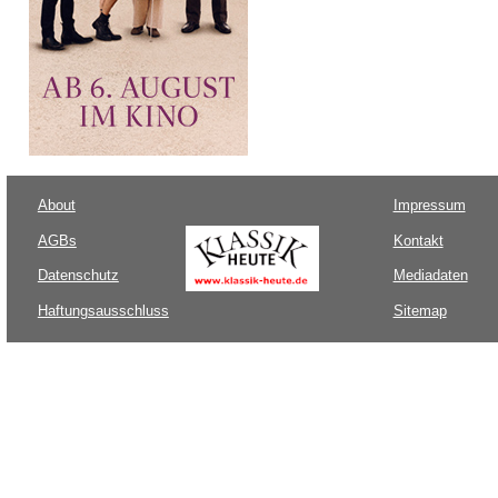
About
Impressum
AGBs
Kontakt
Datenschutz
Mediadaten
Haftungsausschluss
Sitemap