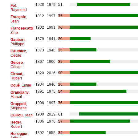
1928
1979
51
Fol
,
Raymond
1912
1997
76
Françaix
,
Jean
1902
1991
70
Francescatti
,
Zino
1879
1941
20
Gaubert
,
Philippe
1873
1946
25
Gauthiez
,
Cécile
1867
1960
39
Geloso
,
César
1920
2016
90
Giraud
,
Hubert
1904
1946
25
Goué
, Émile
1891
1975
54
Grandjany
,
Marcel
1908
1997
76
Grappelli
,
Stéphane
1930
2019
81
Guillou
, Jean
1886
1978
57
Heger
,
Robert
1892
1955
34
Honegger
,
Arthur