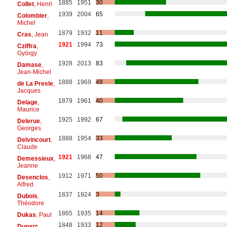
1885
1951
30
Collet
, Henri
1939
2004
65
Colombier
,
Michel
1879
1932
11
Cras
, Jean
1921
1994
73
Cziffra
,
György
1928
2013
83
Damase
,
Jean-Michel
1888
1969
48
de La Presle
,
Jacques
1879
1961
40
Delage
,
Maurice
1925
1992
67
Delerue
,
Georges
1888
1954
33
Delvincourt
,
Claude
1921
1968
47
Demessieux
,
Jeanne
1912
1971
50
Desenclos
,
Alfred
1837
1924
3
Dubois
,
Théodore
1865
1935
14
Dukas
, Paul
1848
1933
12
Duparc
,