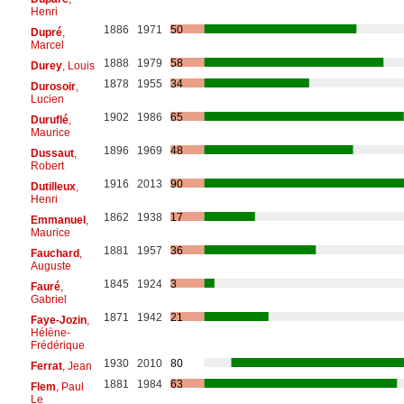
Henri
1886
1971
50
Dupré
,
Marcel
1888
1979
58
Durey
, Louis
1878
1955
34
Durosoir
,
Lucien
1902
1986
65
Duruflé
,
Maurice
1896
1969
48
Dussaut
,
Robert
1916
2013
90
Dutilleux
,
Henri
1862
1938
17
Emmanuel
,
Maurice
1881
1957
36
Fauchard
,
Auguste
1845
1924
3
Fauré
,
Gabriel
1871
1942
21
Faye-Jozin
,
Hélène-
Frédérique
1930
2010
80
Ferrat
, Jean
1881
1984
63
Flem
, Paul
Le