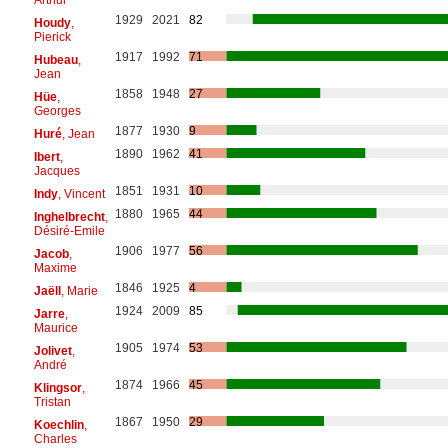
1929
2021
82
Houdy
,
Pierick
1917
1992
71
Hubeau
,
Jean
1858
1948
27
Hüe
,
Georges
1877
1930
9
Huré
, Jean
1890
1962
41
Ibert
,
Jacques
1851
1931
10
Indy
, Vincent
1880
1965
44
Inghelbrecht
,
Désiré-Emile
1906
1977
56
Jacob
,
Maxime
1846
1925
4
Jaëll
, Marie
1924
2009
85
Jarre
,
Maurice
1905
1974
53
Jolivet
,
André
1874
1966
45
Klingsor
,
Tristan
1867
1950
29
Koechlin
,
Charles