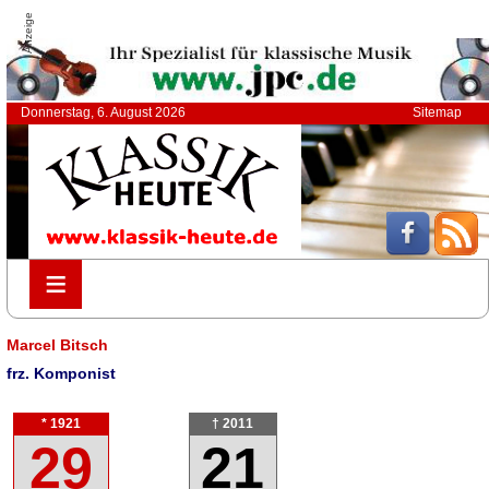
Anzeige
Donnerstag, 6. August 2026
Sitemap
≡
≡
Marcel Bitsch
frz. Komponist
* 1921
† 2011
29
21