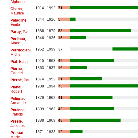
Alphonse
1914
1992
71
Ohana
,
Maurice
1844
1926
5
Paladilhe
,
Émile
1886
1979
58
Paray
, Paul
1846
1936
15
Périlhou
,
Albert
1962
1999
37
Petrucciani
,
Michel
1915
1963
42
Piaf
, Edith
1863
1937
16
Pierné
,
Gabriel
1874
1952
31
Pierné
, Paul
1908
1994
73
Planel
,
Robert
1876
1962
41
Polignac
,
Armande
1899
1963
42
Poulenc
,
Francis
1888
1969
48
Presle
,
Jacques
1871
1933
12
Prestat
,
Marie