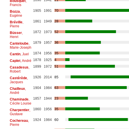
Bousquet
,
Francis
1905
1991
70
Bozza
,
Eugène
1861
1949
28
Bréville
,
Pierre
1872
1973
52
Büsser
,
Henri
1879
1957
36
Canteloube
,
Marie-Joseph
1874
1956
35
Cantin
, Juel
1878
1925
4
Caplet
, André
1899
1972
51
Casadesus
,
Robert
1926
2014
85
Castérède
,
Jacques
1904
1984
63
Chailleux
,
André
1857
1944
23
Chaminade
,
Cécile Louise
1860
1956
35
Charpentier
,
Gustave
1924
1984
60
Cochereau
,
Pierre