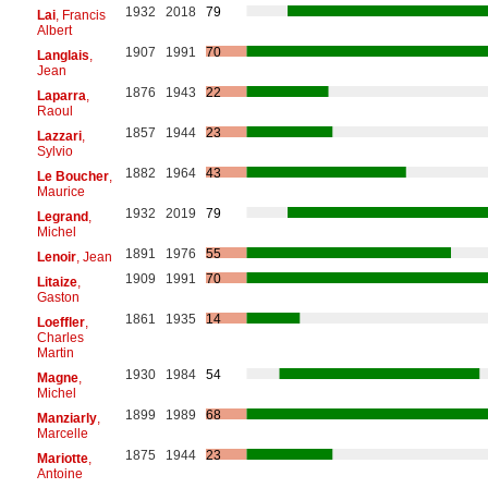
1932
2018
79
Lai
, Francis
Albert
1907
1991
70
Langlais
,
Jean
1876
1943
22
Laparra
,
Raoul
1857
1944
23
Lazzari
,
Sylvio
1882
1964
43
Le Boucher
,
Maurice
1932
2019
79
Legrand
,
Michel
1891
1976
55
Lenoir
, Jean
1909
1991
70
Litaize
,
Gaston
1861
1935
14
Loeffler
,
Charles
Martin
1930
1984
54
Magne
,
Michel
1899
1989
68
Manziarly
,
Marcelle
1875
1944
23
Mariotte
,
Antoine