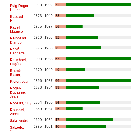
1910
1992
71
Puig-Roget
,
Henriette
1873
1949
28
Rabaud
,
Henri
1875
1937
16
Ravel
,
Maurice
1910
1953
32
Reinhardt
,
Django
1875
1956
35
Renié
,
Henriette
1900
1988
67
Reuchsel
,
Eugène
1879
1940
19
Rhené-
Bâton
,
1896
1987
66
Rivier
, Jean
1873
1954
33
Roger-
Ducasse
,
Jean
1864
1955
34
Ropartz
, Guy
1869
1937
16
Roussel
,
Albert
1899
1968
47
Sala
, André
1885
1961
40
Salzedo
,