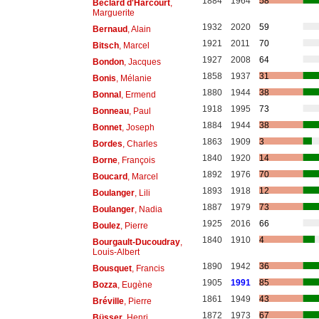
1884
1964
58
Béclard d'Harcourt
,
Marguerite
1932
2020
59
Bernaud
, Alain
1921
2011
70
Bitsch
, Marcel
1927
2008
64
Bondon
, Jacques
1858
1937
31
Bonis
, Mélanie
1880
1944
38
Bonnal
, Ermend
1918
1995
73
Bonneau
, Paul
1884
1944
38
Bonnet
, Joseph
1863
1909
3
Bordes
, Charles
1840
1920
14
Borne
, François
1892
1976
70
Boucard
, Marcel
1893
1918
12
Boulanger
, Lili
1887
1979
73
Boulanger
, Nadia
1925
2016
66
Boulez
, Pierre
1840
1910
4
Bourgault-Ducoudray
,
Louis-Albert
1890
1942
36
Bousquet
, Francis
1905
1991
85
Bozza
, Eugène
1861
1949
43
Bréville
, Pierre
1872
1973
67
Büsser
, Henri