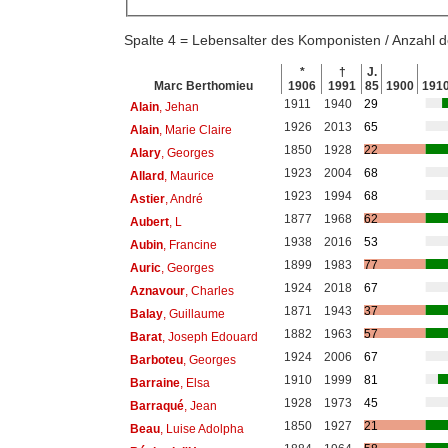
Spalte 4 = Lebensalter des Komponisten / Anzahl
*
†
J.
Marc Berthomieu
1906
1991
85
1900
191
1911
1940
29
Alain
, Jehan
1926
2013
65
Alain
, Marie Claire
1850
1928
22
Alary
, Georges
1923
2004
68
Allard
, Maurice
1923
1994
68
Astier
, André
1877
1968
62
Aubert
, L
1938
2016
53
Aubin
, Francine
1899
1983
77
Auric
, Georges
1924
2018
67
Aznavour
, Charles
1871
1943
37
Balay
, Guillaume
1882
1963
57
Barat
, Joseph Edouard
1924
2006
67
Barboteu
, Georges
1910
1999
81
Barraine
, Elsa
1928
1973
45
Barraqué
, Jean
1850
1927
21
Beau
, Luise Adolpha