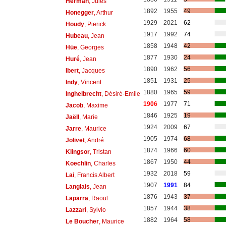
Herman
, Jules
1892
1955
49
Honegger
, Arthur
1929
2021
62
Houdy
, Pierick
1917
1992
74
Hubeau
, Jean
1858
1948
42
Hüe
, Georges
1877
1930
24
Huré
, Jean
1890
1962
56
Ibert
, Jacques
1851
1931
25
Indy
, Vincent
1880
1965
59
Inghelbrecht
, Désiré-Emile
1906
1977
71
Jacob
, Maxime
1846
1925
19
Jaëll
, Marie
1924
2009
67
Jarre
, Maurice
1905
1974
68
Jolivet
, André
1874
1966
60
Klingsor
, Tristan
1867
1950
44
Koechlin
, Charles
1932
2018
59
Lai
, Francis Albert
1907
1991
84
Langlais
, Jean
1876
1943
37
Laparra
, Raoul
1857
1944
38
Lazzari
, Sylvio
1882
1964
58
Le Boucher
, Maurice