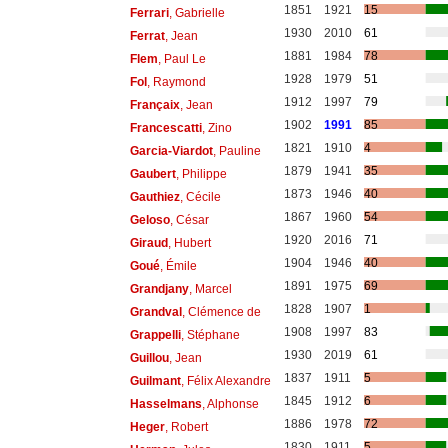
1851
1921
15
Ferrari
, Gabrielle
1930
2010
61
Ferrat
, Jean
1881
1984
78
Flem
, Paul Le
1928
1979
51
Fol
, Raymond
1912
1997
79
Françaix
, Jean
1902
1991
85
Francescatti
, Zino
1821
1910
4
Garcia-Viardot
, Pauline
1879
1941
35
Gaubert
, Philippe
1873
1946
40
Gauthiez
, Cécile
1867
1960
54
Geloso
, César
1920
2016
71
Giraud
, Hubert
1904
1946
40
Goué
, Émile
1891
1975
69
Grandjany
, Marcel
1828
1907
1
Grandval
, Clémence de
1908
1997
83
Grappelli
, Stéphane
1930
2019
61
Guillou
, Jean
1837
1911
5
Guilmant
, Félix Alexandre
1845
1912
6
Hasselmans
, Alphonse
1886
1978
72
Heger
, Robert
1830
1911
5