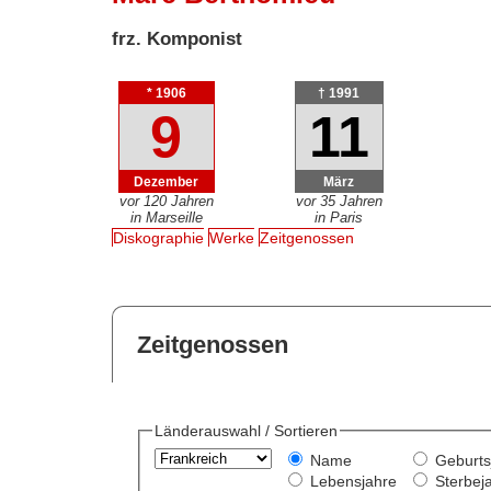
frz. Komponist
* 1906
† 1991
9
11
Dezember
März
vor 120 Jahren
vor 35 Jahren
in Marseille
in Paris
Diskographie
Werke
Zeitgenossen
Zeitgenossen
Länderauswahl / Sortieren
Name
Geburts
Lebensjahre
Sterbej