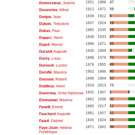
1921
1968
47
Demessieux
, Jeanne
1912
1971
59
Desenclos
, Alfred
1839
1912
6
Donjon
, Jean
1837
1924
18
Dubois
, Théodore
1865
1935
29
Dukas
, Paul
1848
1933
27
Duparc
, Henri
1886
1971
65
Dupré
, Marcel
1830
1909
3
Durand
, Auguste
1888
1979
73
Durey
, Louis
1878
1955
49
Durosoir
, Lucien
1902
1986
80
Duruflé
, Maurice
1896
1969
63
Dussaut
, Robert
1916
2013
75
Dutilleux
, Henri
1842
1907
1
Duvernoy
, Victor Alphonse
1862
1938
32
Emmanuel
, Maurice
1860
1917
11
Fanelli
, Ernest
1881
1957
51
Fauchard
, Auguste
1845
1924
18
Fauré
, Gabriel
1871
1942
36
Faye-Jozin
, Hélène-
Frédérique