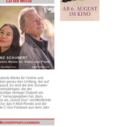
CD der Woche
uberts Werke für Violine und
aben genau den Umfang, der auf
passt. Es sind die drei Sonaten
ehnjährigen, die der
üchtige Verleger Diabelli als
n“ herausgegeben hat, dazu
e als „Grand Duo“ veröffentlichte
Dur, das h-Moll-Rondo und die
e C-Dur-Fantasie aus dem Jahr
Neuveröffentlichungen