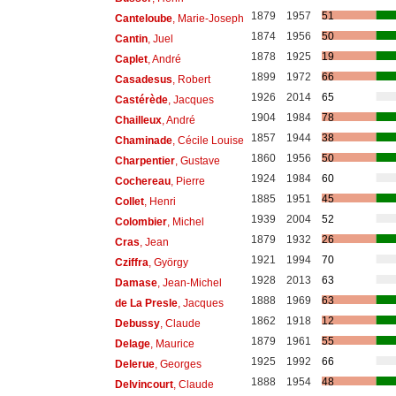
1879
1957
51
Canteloube
, Marie-Joseph
1874
1956
50
Cantin
, Juel
1878
1925
19
Caplet
, André
1899
1972
66
Casadesus
, Robert
1926
2014
65
Castérède
, Jacques
1904
1984
78
Chailleux
, André
1857
1944
38
Chaminade
, Cécile Louise
1860
1956
50
Charpentier
, Gustave
1924
1984
60
Cochereau
, Pierre
1885
1951
45
Collet
, Henri
1939
2004
52
Colombier
, Michel
1879
1932
26
Cras
, Jean
1921
1994
70
Cziffra
, György
1928
2013
63
Damase
, Jean-Michel
1888
1969
63
de La Presle
, Jacques
1862
1918
12
Debussy
, Claude
1879
1961
55
Delage
, Maurice
1925
1992
66
Delerue
, Georges
1888
1954
48
Delvincourt
, Claude