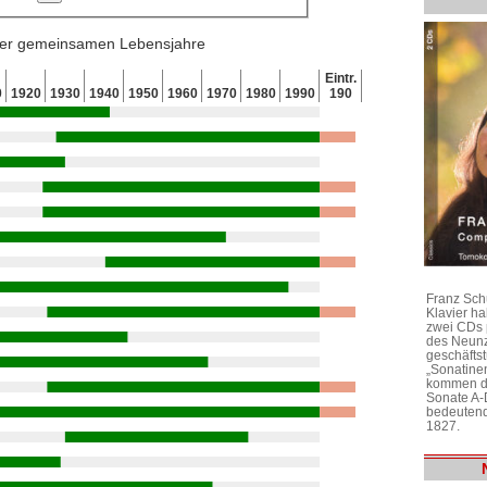
 der gemeinsamen Lebensjahre
Eintr.
0
1920
1930
1940
1950
1960
1970
1980
1990
190
Franz Sch
Klavier h
zwei CDs 
des Neunz
geschäftst
„Sonatine
kommen di
Sonate A-
bedeutend
1827.