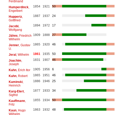
Ferdinand
1854
1921
50
Humperdinck
,
Engelbert
1887
1937
24
Huppertz
,
Gottfried
1894
1972
17
Jacobi
,
Wolfgang
1809
1888
27
Jähns
, Friedrich
Wilhelm
1865
1920
46
Jenner
, Gustav
U.
1861
1935
50
Jeral
, Wilhelm
1831
1907
46
Joachim
,
Joseph
1905
1956
6
Kahn
, Erich Itor
1865
1951
46
Kahn
, Robert
1886
1946
25
Kaminski
,
Heinrich
1877
1933
34
Karg-Elert
,
Sigfrid
1855
1934
50
Kauffmann
,
Fritz
1863
1932
48
Kaun
, Hugo
Wilhelm