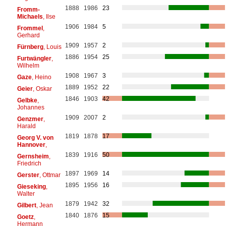
1888
1986
23
Fromm-
Michaels
, Ilse
1906
1984
5
Frommel
,
Gerhard
1909
1957
2
Fürnberg
, Louis
1886
1954
25
Furtwängler
,
Wilhelm
1908
1967
3
Gaze
, Heino
1889
1952
22
Geier
, Oskar
1846
1903
42
Gelbke
,
Johannes
1909
2007
2
Genzmer
,
Harald
1819
1878
17
Georg V. von
Hannover
,
1839
1916
50
Gernsheim
,
Friedrich
1897
1969
14
Gerster
, Ottmar
1895
1956
16
Gieseking
,
Walter
1879
1942
32
Gilbert
, Jean
1840
1876
15
Goetz
,
Hermann