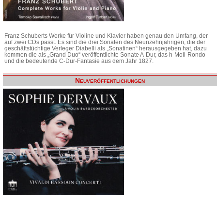
Franz Schuberts Werke für Violine und Klavier haben genau den Umfang, der
auf zwei CDs passt. Es sind die drei Sonaten des Neunzehnjährigen, die der
geschäftstüchtige Verleger Diabelli als „Sonatinen“ herausgegeben hat, dazu
kommen die als „Grand Duo“ veröffentlichte Sonate A-Dur, das h-Moll-Rondo
und die bedeutende C-Dur-Fantasie aus dem Jahr 1827.
Neuveröffentlichungen