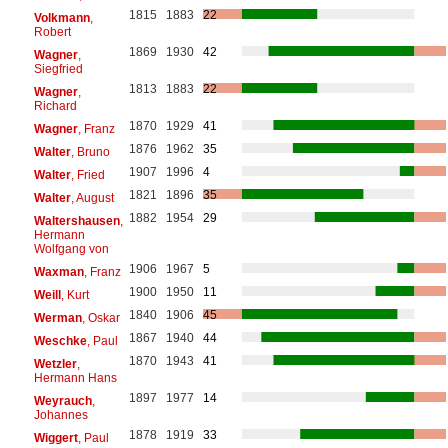
1815
1883
22
Volkmann
,
Robert
1869
1930
42
Wagner
,
Siegfried
1813
1883
22
Wagner
,
Richard
1870
1929
41
Wagner
, Franz
1876
1962
35
Walter
, Bruno
1907
1996
4
Walter
, Fried
1821
1896
35
Walter
, August
1882
1954
29
Waltershausen
,
Hermann
Wolfgang von
1906
1967
5
Waxman
, Franz
1900
1950
11
Weill
, Kurt
1840
1906
45
Werman
, Oskar
1867
1940
44
Weschke
, Paul
1870
1943
41
Wetzler
,
Hermann Hans
1897
1977
14
Weyrauch
,
Johannes
1878
1919
33
Wiggert
, Paul