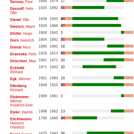
1894
1979
17
Dessau
, Paul
1835
1892
31
Dessoff
, Felix
Otto
1839
1905
44
Dienel
, Otto
1829
1908
47
Dietrich
, Albert
1908
1942
3
Distler
, Hugo
1804
1892
31
Dorn
, Heinrich
1895
1981
16
Dostal
, Nico
1835
1913
50
Draeseke
, Felix
1891
1971
20
Drischner
, Max
1871
1903
32
Eckhold
,
Richard
1901
1983
10
Egk
, Werner
1848
1925
50
Eilenberg
,
Richard
1908
1981
3
Eisbrenner
,
Werner
Friedrich Emil
1898
1962
13
Eisler
, Hanns
1799
1885
24
Enckhausen
,
Heinrich
Friedrich
1875
1943
36