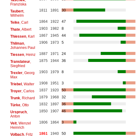
Franziska
1811
1891
30
Taubert
,
Wilhelm
1864
1922
47
Teike
, Carl
1903
1982
8
Thate
, Albert
1867
1945
44
Thiessen
, Karl
1906
1973
5
Thilman
,
Johannes Paul
1887
1971
24
Tiessen
, Heinz
1875
1944
36
Translateur
,
Siegfried
1903
1979
8
Trexler
, Georg
Max
1908
1951
3
Triebel
, Walter
1837
1920
50
Troyer
, Carlos
1879
1968
32
Trunk
, Richard
1832
1897
36
Türke
, Otto
1850
1907
46
Urspruch
,
Anton
1806
1864
3
Veit
, Wenzel
Heinrich
1861
1940
50
Volbach
, Fritz