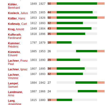
1849
1927
50
Köhler
,
Bernhard
1825
1905
44
Kosleck
, Julius
1853
1926
50
Kößler
, Hans
1812
1893
32
Koßmaly
, Carl
1849
1904
43
Krug
, Arnold
1818
1896
35
Kufferath
,
Ferdinand
1797
1879
18
Kummer
,
Frédéric
1885
1953
26
Künneke
,
Eduard
1803
1890
29
Lachner
, Franz
Paul
1807
1895
34
Lachner
, Ignaz
1807
1893
32
Lachner
,
Vinzenz
1884
1942
27
Lampel
,
Samuel
1887
1966
24
Landmann
,
Arno
1815
1880
19
Lang
,
Josephine