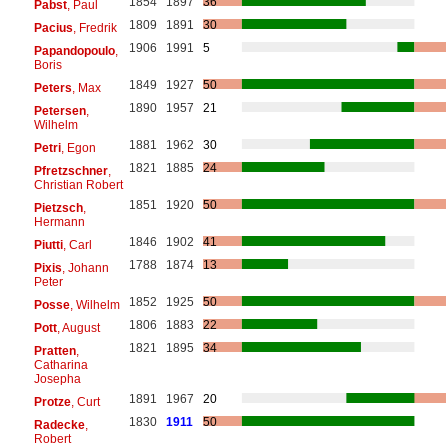
1854
1897
36
Pabst
, Paul
1809
1891
30
Pacius
, Fredrik
1906
1991
5
Papandopoulo
,
Boris
1849
1927
50
Peters
, Max
1890
1957
21
Petersen
,
Wilhelm
1881
1962
30
Petri
, Egon
1821
1885
24
Pfretzschner
,
Christian Robert
1851
1920
50
Pietzsch
,
Hermann
1846
1902
41
Piutti
, Carl
1788
1874
13
Pixis
, Johann
Peter
1852
1925
50
Posse
, Wilhelm
1806
1883
22
Pott
, August
1821
1895
34
Pratten
,
Catharina
Josepha
1891
1967
20
Protze
, Curt
1830
1911
50
Radecke
,
Robert