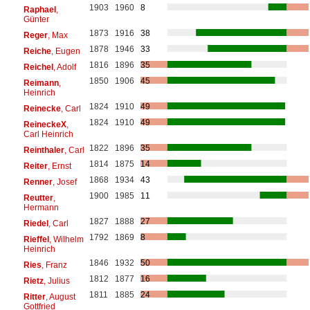
1903
1960
8
Raphael
,
Günter
1873
1916
38
Reger
, Max
1878
1946
33
Reiche
, Eugen
1816
1896
35
Reichel
, Adolf
1850
1906
45
Reimann
,
Heinrich
1824
1910
49
Reinecke
, Carl
1824
1910
49
ReineckeX
,
Carl Heinrich
1822
1896
35
Reinthaler
, Carl
1814
1875
14
Reiter
, Ernst
1868
1934
43
Renner
, Josef
1900
1985
11
Reutter
,
Hermann
1827
1888
27
Riedel
, Carl
1792
1869
8
Rieffel
, Wilhelm
Heinrich
1846
1932
50
Ries
, Franz
1812
1877
16
Rietz
, Julius
1811
1885
24
Ritter
, August
Gottfried