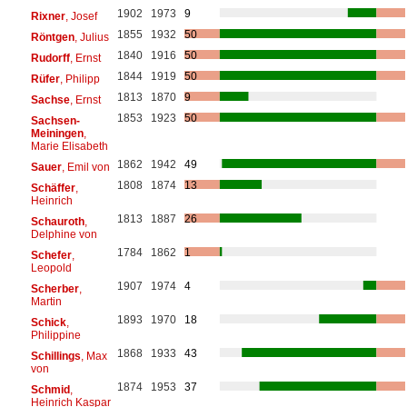
1902
1973
9
Rixner
, Josef
1855
1932
50
Röntgen
, Julius
1840
1916
50
Rudorff
, Ernst
1844
1919
50
Rüfer
, Philipp
1813
1870
9
Sachse
, Ernst
1853
1923
50
Sachsen-
Meiningen
,
Marie Elisabeth
1862
1942
49
Sauer
, Emil von
1808
1874
13
Schäffer
,
Heinrich
1813
1887
26
Schauroth
,
Delphine von
1784
1862
1
Schefer
,
Leopold
1907
1974
4
Scherber
,
Martin
1893
1970
18
Schick
,
Philippine
1868
1933
43
Schillings
, Max
von
1874
1953
37
Schmid
,
Heinrich Kaspar