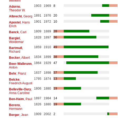
Wilhelm
1903
1969
8
Adorno
,
Theodor W.
1891
1976
20
Albrecht
, Georg
1901
1972
10
Apostel
, Hans
Erich
1809
1889
28
Banck
, Carl
1828
1897
36
Bargiel
,
Woldemar
1859
1910
49
Bartmuß
,
Richard
1834
1899
38
Becker
, Albert
1864
1929
47
Beer-Walbrunn
,
Anton
1837
1898
37
Behr
, Franz
1795
1874
13
Belcke
,
Friedrich August
1806
1880
19
Belleville-Oury
,
Anna Caroline
1897
1984
14
Ben-Haim
, Paul
1826
1880
19
Berens
,
Hermann
1909
2002
2
Berger
, Jean