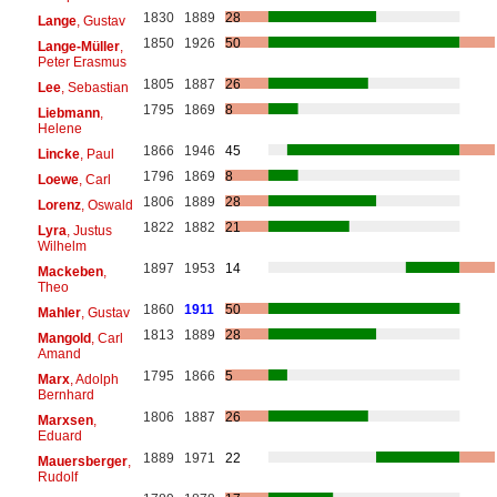
1830
1889
28
Lange
, Gustav
1850
1926
50
Lange-Müller
,
Peter Erasmus
1805
1887
26
Lee
, Sebastian
1795
1869
8
Liebmann
,
Helene
1866
1946
45
Lincke
, Paul
1796
1869
8
Loewe
, Carl
1806
1889
28
Lorenz
, Oswald
1822
1882
21
Lyra
, Justus
Wilhelm
1897
1953
14
Mackeben
,
Theo
1860
1911
50
Mahler
, Gustav
1813
1889
28
Mangold
, Carl
Amand
1795
1866
5
Marx
, Adolph
Bernhard
1806
1887
26
Marxsen
,
Eduard
1889
1971
22
Mauersberger
,
Rudolf