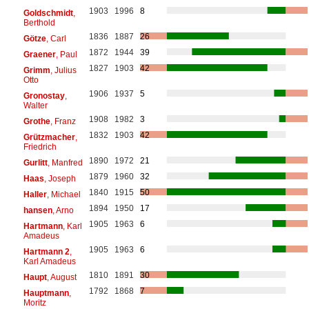
1903
1996
8
Goldschmidt
,
Berthold
1836
1887
26
Götze
, Carl
1872
1944
39
Graener
, Paul
1827
1903
42
Grimm
, Julius
Otto
1906
1937
5
Gronostay
,
Walter
1908
1982
3
Grothe
, Franz
1832
1903
42
Grützmacher
,
Friedrich
1890
1972
21
Gurlitt
, Manfred
1879
1960
32
Haas
, Joseph
1840
1915
50
Haller
, Michael
1894
1950
17
hansen
, Arno
1905
1963
6
Hartmann
, Karl
Amadeus
1905
1963
6
Hartmann 2
,
Karl Amadeus
1810
1891
30
Haupt
, August
1792
1868
7
Hauptmann
,
Moritz