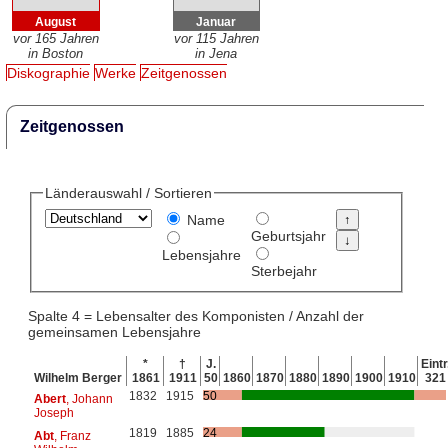
August
Januar
vor 165 Jahren
vor 115 Jahren
in Boston
in Jena
Diskographie
Werke
Zeitgenossen
Zeitgenossen
Länderauswahl / Sortieren
Name
Geburtsjahr
Lebensjahre
Sterbejahr
Spalte 4 = Lebensalter des Komponisten / Anzahl der
gemeinsamen Lebensjahre
*
†
J.
Eintr
Wilhelm Berger
1861
1911
50
1860
1870
1880
1890
1900
1910
321
1832
1915
50
Abert
, Johann
Joseph
1819
1885
24
Abt
, Franz