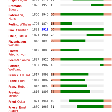
Engel
, Eugen
1896
1958
15
Erdmann
,
Eduard
1860
1940
50
Fährmann
,
Hans
1796
1874
13
Ferling
, Wilhelm
1831
1911
50
Fink
, Christian
1891
1961
20
Finke
, Fidelio F.
1848
1890
29
Fitzenhagen
,
Wilhelm
1812
1883
22
Flotow
,
Friedrich von
1837
1926
50
Foerster
, Anton
1907
1987
4
Fortner
,
Wolfgang
1817
1893
32
Franck
, Eduard
1847
1889
28
Frank
, Ernst
1815
1892
31
Franz
, Robert
1816
1895
34
Freytag
,
Michael
1871
1941
40
Fried
, Oskar
1880
1963
31
Friese
, Ernst
August