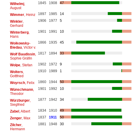
1845
1908
47
Wilhelmj
,
August
1897
1985
14
Wimmer
, Heinz
1906
1977
5
Winkler
,
Gerhard
1901
1991
10
Winterberg
,
Hans
1866
1935
45
Woikowsky-
Biedau
, Victor v.
1817
1894
33
Wolf Baudissin
,
Sophie Gräfin
1902
1972
9
Wolpe
, Stefan
1910
1989
1
Wolters
,
Gottfried
1860
1944
50
Woyrsch
, Felix
1901
1992
10
Wünschmann
,
Theodor
1877
1942
34
Würzburger
,
Siegfried
1834
1910
49
Zabel
, Albert
1837
1911
50
Zenger
, Max
1881
1948
30
Zilcher
,
Hermann