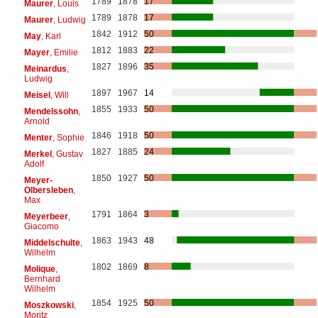
1789
1878
17
Maurer
, Louis
1789
1878
17
Maurer
, Ludwig
1842
1912
50
May
, Karl
1812
1883
22
Mayer
, Emilie
1827
1896
35
Meinardus
,
Ludwig
1897
1967
14
Meisel
, Will
1855
1933
50
Mendelssohn
,
Arnold
1846
1918
50
Menter
, Sophie
1827
1885
24
Merkel
, Gustav
Adolf
1850
1927
50
Meyer-
Olbersleben
,
Max
1791
1864
3
Meyerbeer
,
Giacomo
1863
1943
48
Middelschulte
,
Wilhelm
1802
1869
8
Molique
,
Bernhard
Wilhelm
1854
1925
50
Moszkowski
,
Moritz