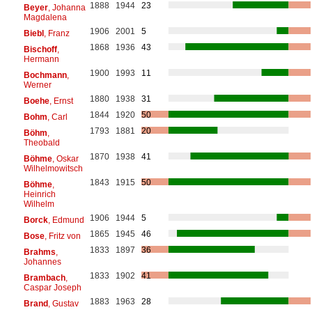
1888
1944
23
Beyer
, Johanna
Magdalena
1906
2001
5
Biebl
, Franz
1868
1936
43
Bischoff
,
Hermann
1900
1993
11
Bochmann
,
Werner
1880
1938
31
Boehe
, Ernst
1844
1920
50
Bohm
, Carl
1793
1881
20
Böhm
,
Theobald
1870
1938
41
Böhme
, Oskar
Wilhelmowitsch
1843
1915
50
Böhme
,
Heinrich
Wilhelm
1906
1944
5
Borck
, Edmund
1865
1945
46
Bose
, Fritz von
1833
1897
36
Brahms
,
Johannes
1833
1902
41
Brambach
,
Caspar Joseph
1883
1963
28
Brand
, Gustav