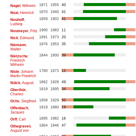
1871
1955
40
Nagel
, Wilhelm
1870
1940
41
Neal
, Heinrich
1859
1902
41
Neuhoff
,
Ludwig
1900
1983
11
Neumeyer
, Fritz
1891
1973
20
Nick
, Edmund
1876
1953
35
Niemann
,
Walter
1844
1900
39
Nietzsche
,
Friedrich
Wilhelm
1780
1873
12
Nisle
, Johann
Martin Friedrich
1862
1928
49
Nölck
, August
1819
1895
34
Oberthür
,
Charles
1858
1929
50
Ochs
, Siegfried
1819
1880
19
Offenbach
,
Jacques
1895
1982
16
Orff
, Carl
1864
1946
47
Othegraven
,
August von