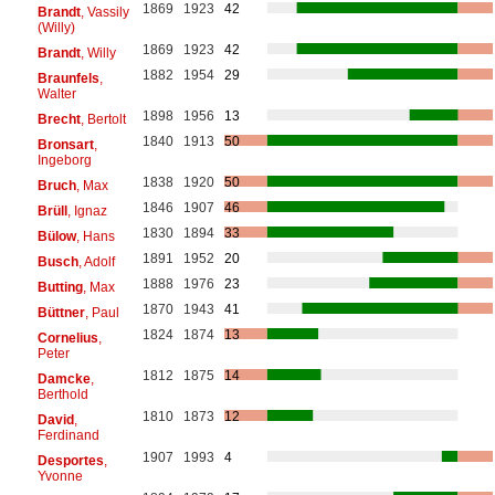
1869
1923
42
Brandt
, Vassily
(Willy)
1869
1923
42
Brandt
, Willy
1882
1954
29
Braunfels
,
Walter
1898
1956
13
Brecht
, Bertolt
1840
1913
50
Bronsart
,
Ingeborg
1838
1920
50
Bruch
, Max
1846
1907
46
Brüll
, Ignaz
1830
1894
33
Bülow
, Hans
1891
1952
20
Busch
, Adolf
1888
1976
23
Butting
, Max
1870
1943
41
Büttner
, Paul
1824
1874
13
Cornelius
,
Peter
1812
1875
14
Damcke
,
Berthold
1810
1873
12
David
,
Ferdinand
1907
1993
4
Desportes
,
Yvonne