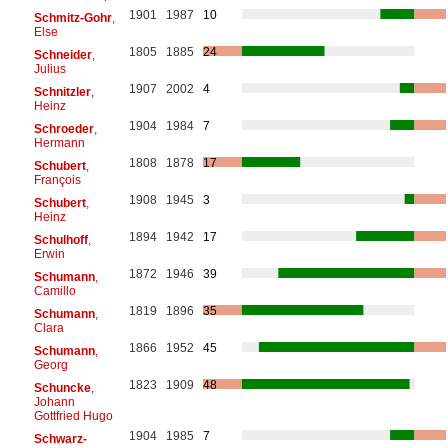
1901
1987
10
Schmitz-Gohr
,
Else
1805
1885
24
Schneider
,
Julius
1907
2002
4
Schnitzler
,
Heinz
1904
1984
7
Schroeder
,
Hermann
1808
1878
17
Schubert
,
François
1908
1945
3
Schubert
,
Heinz
1894
1942
17
Schulhoff
,
Erwin
1872
1946
39
Schumann
,
Camillo
1819
1896
35
Schumann
,
Clara
1866
1952
45
Schumann
,
Georg
1823
1909
48
Schuncke
,
Johann
Gottfried Hugo
1904
1985
7
Schwarz-