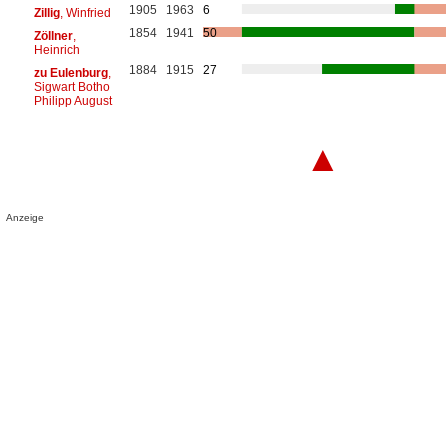
1905
1963
6
Zillig
, Winfried
1854
1941
50
Zöllner
,
Heinrich
1884
1915
27
zu Eulenburg
,
Sigwart Botho
Philipp August
▲
Anzeige