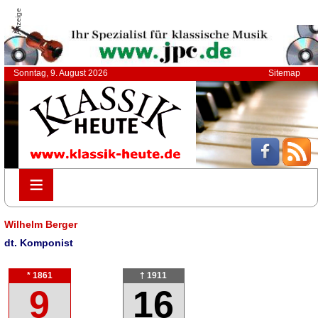
Anzeige
Sonntag, 9. August 2026
Sitemap
≡
≡
Wilhelm Berger
dt. Komponist
* 1861
† 1911
9
16