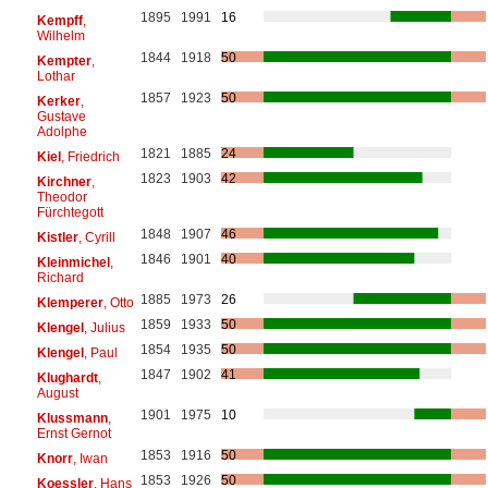
1895
1991
16
Kempff
,
Wilhelm
1844
1918
50
Kempter
,
Lothar
1857
1923
50
Kerker
,
Gustave
Adolphe
1821
1885
24
Kiel
, Friedrich
1823
1903
42
Kirchner
,
Theodor
Fürchtegott
1848
1907
46
Kistler
, Cyrill
1846
1901
40
Kleinmichel
,
Richard
1885
1973
26
Klemperer
, Otto
1859
1933
50
Klengel
, Julius
1854
1935
50
Klengel
, Paul
1847
1902
41
Klughardt
,
August
1901
1975
10
Klussmann
,
Ernst Gernot
1853
1916
50
Knorr
, Iwan
1853
1926
50
Koessler
, Hans