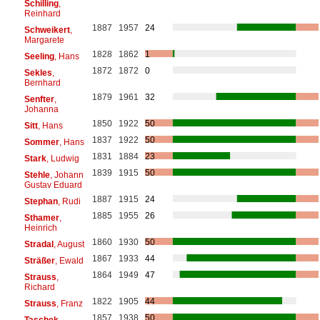
Schilling
,
Reinhard
1887
1957
24
Schweikert
,
Margarete
1828
1862
1
Seeling
, Hans
1872
1872
0
Sekles
,
Bernhard
1879
1961
32
Senfter
,
Johanna
1850
1922
50
Sitt
, Hans
1837
1922
50
Sommer
, Hans
1831
1884
23
Stark
, Ludwig
1839
1915
50
Stehle
, Johann
Gustav Eduard
1887
1915
24
Stephan
, Rudi
1885
1955
26
Sthamer
,
Heinrich
1860
1930
50
Stradal
, August
1867
1933
44
Sträßer
, Ewald
1864
1949
47
Strauss
,
Richard
1822
1905
44
Strauss
, Franz
1857
1938
50
Taschek
,