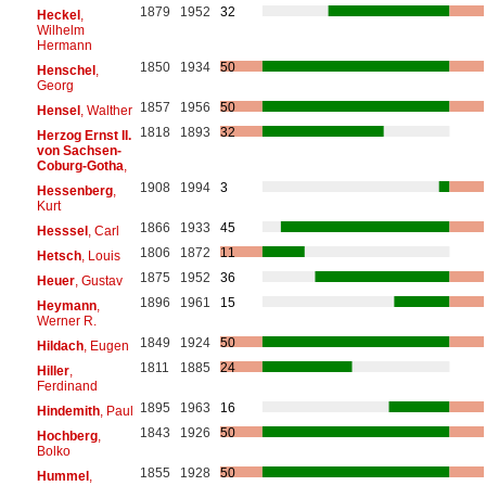
1879
1952
32
Heckel
,
Wilhelm
Hermann
1850
1934
50
Henschel
,
Georg
1857
1956
50
Hensel
, Walther
1818
1893
32
Herzog Ernst II.
von Sachsen-
Coburg-Gotha
,
1908
1994
3
Hessenberg
,
Kurt
1866
1933
45
Hesssel
, Carl
1806
1872
11
Hetsch
, Louis
1875
1952
36
Heuer
, Gustav
1896
1961
15
Heymann
,
Werner R.
1849
1924
50
Hildach
, Eugen
1811
1885
24
Hiller
,
Ferdinand
1895
1963
16
Hindemith
, Paul
1843
1926
50
Hochberg
,
Bolko
1855
1928
50
Hummel
,