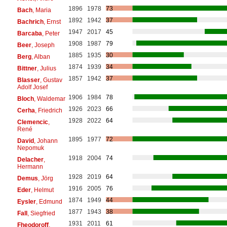
1896
1978
73
Bach
, Maria
1892
1942
37
Bachrich
, Ernst
1947
2017
45
Barcaba
, Peter
1908
1987
79
Beer
, Joseph
1885
1935
30
Berg
, Alban
1874
1939
34
Bittner
, Julius
1857
1942
37
Blasser
, Gustav
Adolf Josef
1906
1984
78
Bloch
, Waldemar
1926
2023
66
Cerha
, Friedrich
1928
2022
64
Clemencic
,
René
1895
1977
72
David
, Johann
Nepomuk
1918
2004
74
Delacher
,
Hermann
1928
2019
64
Demus
, Jörg
1916
2005
76
Eder
, Helmut
1874
1949
44
Eysler
, Edmund
1877
1943
38
Fall
, Siegfried
1931
2011
61
Fheodoroff
,