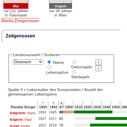
Mai
August
vor 121 Jahren
vor 34 Jahren
in Traismauer
in Wien
Werke
Zeitgenossen
Zeitgenossen
Länderauswahl / Sortieren
Name
Geburtsjahr
Lebensjahre
Sterbejahr
Spalte 4 = Lebensalter des Komponisten / Anzahl der
gemeinsamen Lebensjahre
*
†
J.
Theodor Berger
1905
1992
87
1900
1910
1920
1930
1940
1950
196
1904
1945
40
Ahlgrimm
, Hans
1927
2017
65
Angerer
, Paul
1922
2019
70
Asriel
, Andre