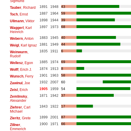
Sigmund
1891
1948
43
Tauber
, Richard
1887
1964
59
Toch
, Ernst
1898
1944
39
Ullmann
, Viktor
1897
1973
68
Waggerl
, Karl
Heinrich
1883
1945
40
Webern
, Anton
1881
1949
44
Weigl
, Karl Ignaz
1835
1911
6
Weinwurm
,
Rudolf
1885
1974
69
Wellesz
, Egon
1874
1913
8
Wolff
, Erich J.
1901
1963
58
Wunsch
, Ferry
1932
2007
60
Zawinul
, Joe
1905
1959
54
Zeisl
, Erich
1871
1942
37
Zemlinsky
,
Alexander
1843
1922
17
Ziehrer
, Carl
Michael
1899
2001
87
Zieritz
, Grete
1900
1971
66
Zillner
,
Emmerich