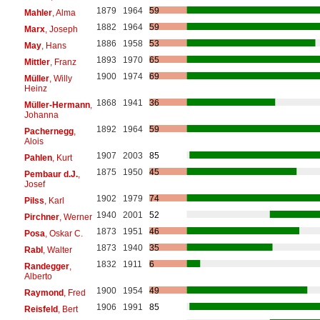
1879
1964
59
Mahler
, Alma
1882
1964
59
Marx
, Joseph
1886
1958
53
May
, Hans
1893
1970
65
Mittler
, Franz
1900
1974
69
Müller
, Willy
Heinz
1868
1941
36
Müller-Hermann
,
Johanna
1892
1964
59
Pachernegg
,
Alois
1907
2003
85
Pahlen
, Kurt
1875
1950
45
Pembaur d.J.
,
Josef
1902
1979
74
Pilss
, Karl
1940
2001
52
Pirchner
, Werner
1873
1951
46
Posa
, Oskar C.
1873
1940
35
Rabl
, Walter
1832
1911
6
Randegger
,
Alberto
1900
1954
49
Raymond
, Fred
1906
1991
85
Reisfeld
, Bert