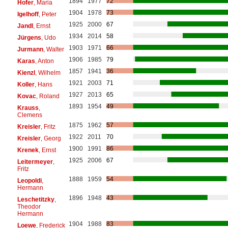
1894
1977
72
Hofer
, Maria
1904
1978
73
Igelhoff
, Peter
1925
2000
67
Jandl
, Ernst
1934
2014
58
Jürgens
, Udo
1903
1971
66
Jurmann
, Walter
1906
1985
79
Karas
, Anton
1857
1941
36
Kienzl
, Wilhelm
1921
2003
71
Koller
, Hans
1927
2013
65
Kovac
, Roland
1893
1954
49
Krauss
,
Clemens
1875
1962
57
Kreisler
, Fritz
1922
2011
70
Kreisler
, Georg
1900
1991
86
Krenek
, Ernst
1925
2006
67
Leitermeyer
,
Fritz
1888
1959
54
Leopoldi
,
Hermann
1896
1948
43
Leschetitzky
,
Theodor
Hermann
1904
1988
83
Loewe
, Frederick