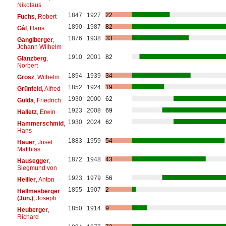
Nikolaus
1847
1927
22
Fuchs
, Robert
1890
1987
82
Gál
, Hans
1876
1938
33
Ganglberger
,
Johann Wilhelm
1910
2001
82
Glanzberg
,
Norbert
1894
1939
34
Grosz
, Wilhelm
1852
1924
19
Grünfeld
, Alfred
1930
2000
62
Gulda
, Friedrich
1923
2008
69
Halletz
, Erwin
1930
2024
62
Hammerschmid
,
Hans
1883
1959
54
Hauer
, Josef
Matthias
1872
1948
43
Hausegger
,
Siegmund von
1923
1979
56
Heiller
, Anton
1855
1907
2
Hellmesberger
(Jun.)
, Joseph
1850
1914
9
Heuberger
,
Richard