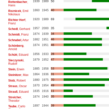
1939
1989
50
Rettenbacher
,
Hans
1860
1945
40
Reznicek
, Emil
Nikolaus
1920
1989
69
Richter Herf
,
Franz
1957
2000
35
Schedl
, Gerhard
1874
1939
34
Schmidt
, Franz
1882
1951
46
Schnabel
, Artur
1874
1951
46
Schönberg
,
Arnold
1856
1933
28
Schütt
, Eduard
1879
1952
47
Sieczynski
,
Rudolf
1885
1958
53
Stein
, Erwin
1864
1936
31
Steinitzer
, Max
1880
1975
70
Stolz
, Robert
1870
1954
49
Straus
, Oscar
1835
1916
11
Strauß
, Eduard
1874
1940
35
Streicher
,
Theodor
1897
1944
39
Taube
, Carlo