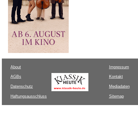
About
Impressum
AGBs
Kontakt
Datenschutz
Mediadaten
Haftungsausschluss
Sitemap