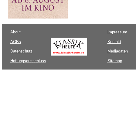
About
Impressum
AGBs
Kontakt
Datenschutz
Mediadaten
Haftungsausschluss
Sitemap