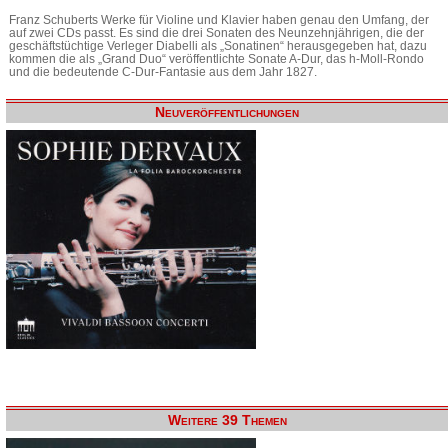
Franz Schuberts Werke für Violine und Klavier haben genau den Umfang, der
auf zwei CDs passt. Es sind die drei Sonaten des Neunzehnjährigen, die der
geschäftstüchtige Verleger Diabelli als „Sonatinen“ herausgegeben hat, dazu
kommen die als „Grand Duo“ veröffentlichte Sonate A-Dur, das h-Moll-Rondo
und die bedeutende C-Dur-Fantasie aus dem Jahr 1827.
Neuveröffentlichungen
Weitere 39 Themen