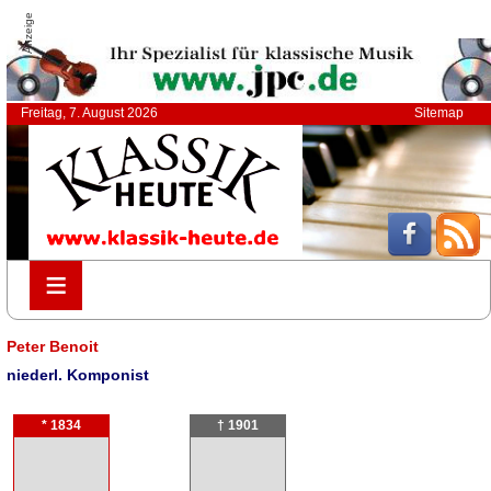
Anzeige
Freitag, 7. August 2026
Sitemap
≡
≡
Peter Benoit
niederl. Komponist
* 1834
† 1901