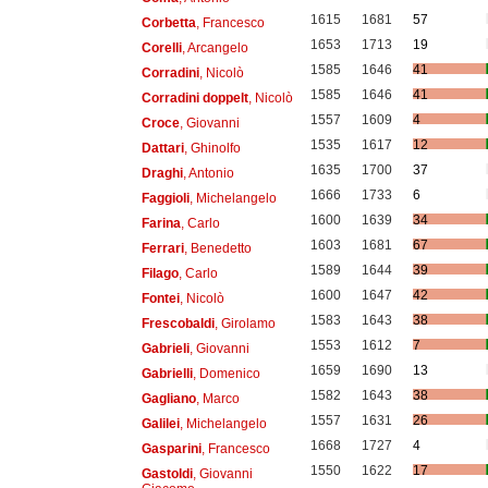
1615
1681
57
Corbetta
, Francesco
1653
1713
19
Corelli
, Arcangelo
1585
1646
41
Corradini
, Nicolò
1585
1646
41
Corradini doppelt
, Nicolò
1557
1609
4
Croce
, Giovanni
1535
1617
12
Dattari
, Ghinolfo
1635
1700
37
Draghi
, Antonio
1666
1733
6
Faggioli
, Michelangelo
1600
1639
34
Farina
, Carlo
1603
1681
67
Ferrari
, Benedetto
1589
1644
39
Filago
, Carlo
1600
1647
42
Fontei
, Nicolò
1583
1643
38
Frescobaldi
, Girolamo
1553
1612
7
Gabrieli
, Giovanni
1659
1690
13
Gabrielli
, Domenico
1582
1643
38
Gagliano
, Marco
1557
1631
26
Galilei
, Michelangelo
1668
1727
4
Gasparini
, Francesco
1550
1622
17
Gastoldi
, Giovanni