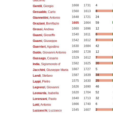
Giacomo
1668
1731
4
Gentili
, Giorgio
1560
1613
8
Gesualdo
, Carlo
1648
1721
24
Giannettini
, Antonio
1605
1664
59
Graziani
, Bonifazio
1660
1696
12
Grossi
, Andrea
1540
1611
6
Guami
, Gioseffo
1542
1612
7
Guami
, Giuseppe
1630
1684
42
Guerrieri
, Agostino
1660
1728
12
Guido
, Giovanni Antonio
1529
1612
7
Gussago
, Cesario
1582
1625
20
India
, Sigismondo d'
1667
1727
5
Jacchini
, Giuseppe Maria
1587
1639
34
Landi
, Stefano
1575
1630
25
Lappi
, Pietro
1626
1690
46
Legrenzi
, Giovanni
1620
1704
52
Leonarda
, Isabella
1640
1713
32
Lorenzani
, Paolo
1666
1740
6
Lotti
, Antonio
1545
1607
2
Luzzaschi
, Luzzasco