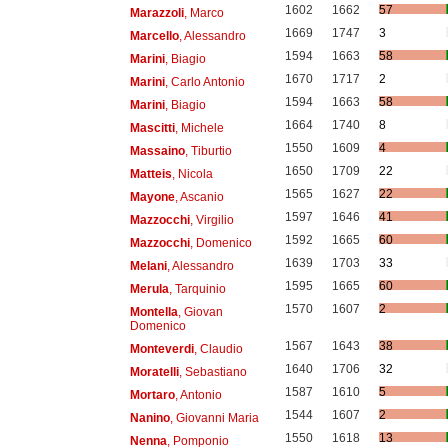
1602
1662
57
Marazzoli
, Marco
1669
1747
3
Marcello
, Alessandro
1594
1663
58
Marini
, Biagio
1670
1717
2
Marini
, Carlo Antonio
1594
1663
58
Marini
, Biagio
1664
1740
8
Mascitti
, Michele
1550
1609
4
Massaino
, Tiburtio
1650
1709
22
Matteis
, Nicola
1565
1627
22
Mayone
, Ascanio
1597
1646
41
Mazzocchi
, Virgilio
1592
1665
60
Mazzocchi
, Domenico
1639
1703
33
Melani
, Alessandro
1595
1665
60
Merula
, Tarquinio
1570
1607
2
Montella
, Giovan
Domenico
1567
1643
38
Monteverdi
, Claudio
1640
1706
32
Moratelli
, Sebastiano
1587
1610
5
Mortaro
, Antonio
1544
1607
2
Nanino
, Giovanni Maria
1550
1618
13
Nenna
, Pomponio