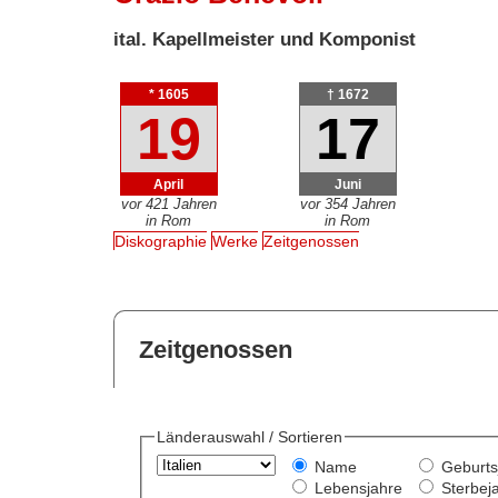
ital. Kapellmeister und Komponist
* 1605
† 1672
19
17
April
Juni
vor 421 Jahren
vor 354 Jahren
in Rom
in Rom
Diskographie
Werke
Zeitgenossen
Zeitgenossen
Länderauswahl / Sortieren
Name
Geburts
Lebensjahre
Sterbej