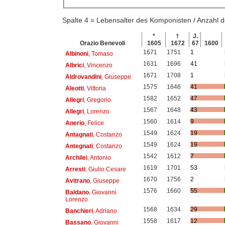
Spalte 4 = Lebensalter des Komponisten / Anzahl
*
†
J.
Orazio Benevoli
1605
1672
67
1600
1671
1751
1
Albinoni
, Tomaso
1631
1696
41
Albrici
, Vincenzo
1671
1708
1
Aldrovandini
, Giuseppe
1575
1646
41
Aleotti
, Vittoria
1582
1652
47
Allegri
, Gregorio
1567
1648
43
Allegri
, Lorenzo
1560
1614
9
Anerio
, Felice
1549
1624
19
Antagnati
, Costanzo
1549
1624
19
Antegnati
, Costanzo
1542
1612
7
Archilei
, Antonio
1619
1701
53
Arresti
, Giulio Cesare
1670
1756
2
Avitrano
, Giuseppe
1576
1660
55
Baldano
, Giovanni
Lorenzo
1568
1634
29
Banchieri
, Adriano
1558
1617
12
Bassano
, Giovanni