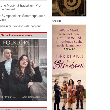
che Musikrat trauert um Prof.
ine Siegert
 Symphoniker: Sommerpause &
ginn
Anzeige
rrhein Musikfestivals beginnt
Neue Besprechungen