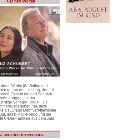
CD der Woche
uberts Werke für Violine und
aben genau den Umfang, der auf
passt. Es sind die drei Sonaten
ehnjährigen, die der
üchtige Verleger Diabelli als
n“ herausgegeben hat, dazu
e als „Grand Duo“ veröffentlichte
Dur, das h-Moll-Rondo und die
e C-Dur-Fantasie aus dem Jahr
Neuveröffentlichungen