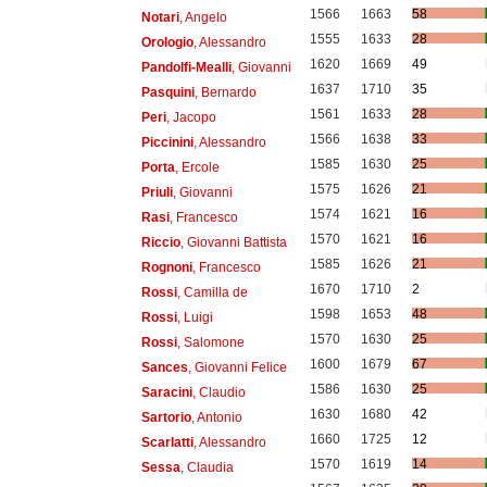
1566
1663
58
Notari
, Angelo
1555
1633
28
Orologio
, Alessandro
1620
1669
49
Pandolfi-Mealli
, Giovanni
1637
1710
35
Pasquini
, Bernardo
1561
1633
28
Peri
, Jacopo
1566
1638
33
Piccinini
, Alessandro
1585
1630
25
Porta
, Ercole
1575
1626
21
Priuli
, Giovanni
1574
1621
16
Rasi
, Francesco
1570
1621
16
Riccio
, Giovanni Battista
1585
1626
21
Rognoni
, Francesco
1670
1710
2
Rossi
, Camilla de
1598
1653
48
Rossi
, Luigi
1570
1630
25
Rossi
, Salomone
1600
1679
67
Sances
, Giovanni Felice
1586
1630
25
Saracini
, Claudio
1630
1680
42
Sartorio
, Antonio
1660
1725
12
Scarlatti
, Alessandro
1570
1619
14
Sessa
, Claudia