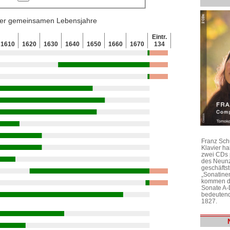
 der gemeinsamen Lebensjahre
Eintr.
1610
1620
1630
1640
1650
1660
1670
134
Franz Sch
Klavier h
zwei CDs 
des Neunz
geschäftst
„Sonatine
kommen di
Sonate A-
bedeutend
1827.