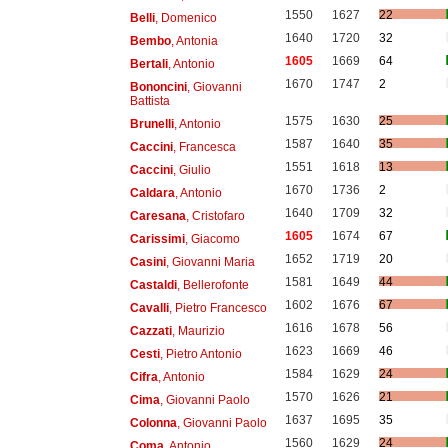
1550
1627
22
Belli
, Domenico
1640
1720
32
Bembo
, Antonia
1605
1669
64
Bertali
, Antonio
1670
1747
2
Bononcini
, Giovanni
Battista
1575
1630
25
Brunelli
, Antonio
1587
1640
35
Caccini
, Francesca
1551
1618
13
Caccini
, Giulio
1670
1736
2
Caldara
, Antonio
1640
1709
32
Caresana
, Cristofaro
1605
1674
67
Carissimi
, Giacomo
1652
1719
20
Casini
, Giovanni Maria
1581
1649
44
Castaldi
, Bellerofonte
1602
1676
67
Cavalli
, Pietro Francesco
1616
1678
56
Cazzati
, Maurizio
1623
1669
46
Cesti
, Pietro Antonio
1584
1629
24
Cifra
, Antonio
1570
1626
21
Cima
, Giovanni Paolo
1637
1695
35
Colonna
, Giovanni Paolo
1560
1629
24
Coma
, Antonio