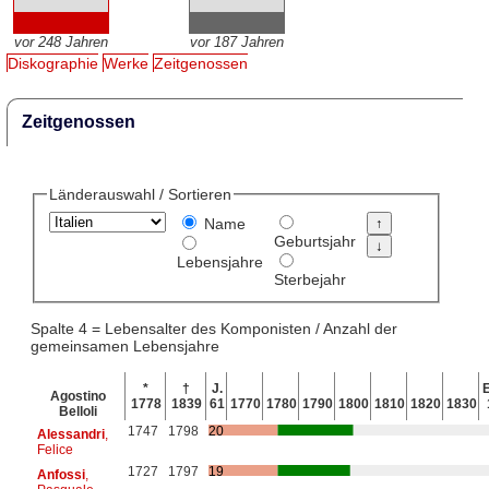
vor 248 Jahren
vor 187 Jahren
Diskographie
Werke
Zeitgenossen
Zeitgenossen
Länderauswahl / Sortieren
Name
Geburtsjahr
Lebensjahre
Sterbejahr
Spalte 4 = Lebensalter des Komponisten / Anzahl der
gemeinsamen Lebensjahre
*
†
J.
E
Agostino
1778
1839
61
1770
1780
1790
1800
1810
1820
1830
Belloli
1747
1798
20
Alessandri
,
Felice
1727
1797
19
Anfossi
,