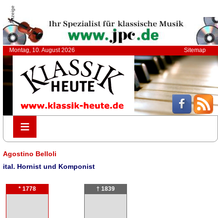
Anzeige
Montag, 10. August 2026
Sitemap
≡
≡
Agostino Belloli
ital. Hornist und Komponist
* 1778
† 1839