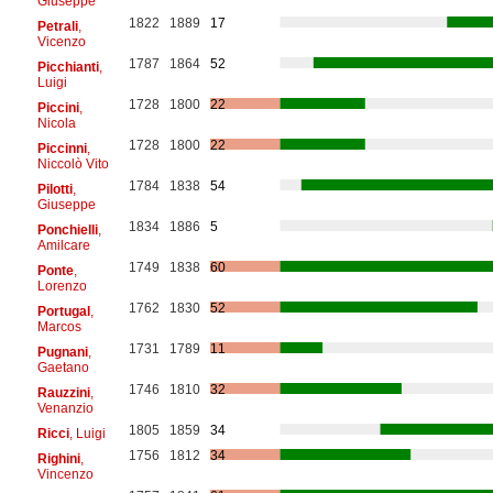
Giuseppe
1822
1889
17
Petrali
,
Vicenzo
1787
1864
52
Picchianti
,
Luigi
1728
1800
22
Piccini
,
Nicola
1728
1800
22
Piccinni
,
Niccolò Vito
1784
1838
54
Pilotti
,
Giuseppe
1834
1886
5
Ponchielli
,
Amilcare
1749
1838
60
Ponte
,
Lorenzo
1762
1830
52
Portugal
,
Marcos
1731
1789
11
Pugnani
,
Gaetano
1746
1810
32
Rauzzini
,
Venanzio
1805
1859
34
Ricci
, Luigi
1756
1812
34
Righini
,
Vincenzo