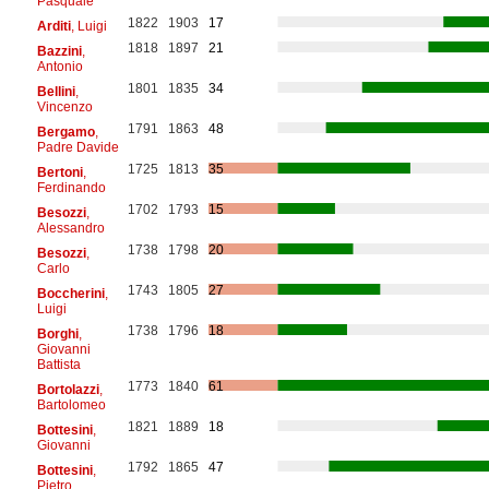
Pasquale
1822
1903
17
Arditi
, Luigi
1818
1897
21
Bazzini
,
Antonio
1801
1835
34
Bellini
,
Vincenzo
1791
1863
48
Bergamo
,
Padre Davide
1725
1813
35
Bertoni
,
Ferdinando
1702
1793
15
Besozzi
,
Alessandro
1738
1798
20
Besozzi
,
Carlo
1743
1805
27
Boccherini
,
Luigi
1738
1796
18
Borghi
,
Giovanni
Battista
1773
1840
61
Bortolazzi
,
Bartolomeo
1821
1889
18
Bottesini
,
Giovanni
1792
1865
47
Bottesini
,
Pietro