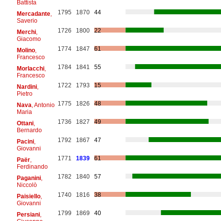
Battista
1795
1870
44
Mercadante
,
Saverio
1726
1800
22
Merchi
,
Giacomo
1774
1847
61
Molino
,
Francesco
1784
1841
55
Morlacchi
,
Francesco
1722
1793
15
Nardini
,
Pietro
1775
1826
48
Nava
, Antonio
Maria
1736
1827
49
Ottani
,
Bernardo
1792
1867
47
Pacini
,
Giovanni
1771
1839
61
Paër
,
Ferdinando
1782
1840
57
Paganini
,
Niccolò
1740
1816
38
Paisiello
,
Giovanni
1799
1869
40
Persiani
,