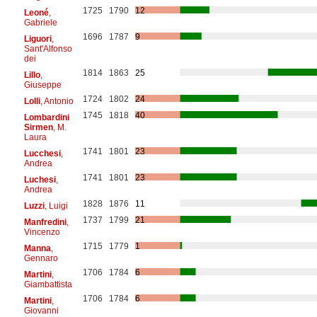
1725
1790
12
Leoné
,
Gabriele
1696
1787
9
Liguori
,
Sant'Alfonso
dei
1814
1863
25
Lillo
,
Giuseppe
1724
1802
24
Lolli
, Antonio
1745
1818
40
Lombardini
Sirmen
, M.
Laura
1741
1801
23
Lucchesi
,
Andrea
1741
1801
23
Luchesi
,
Andrea
1828
1876
11
Luzzi
, Luigi
1737
1799
21
Manfredini
,
Vincenzo
1715
1779
1
Manna
,
Gennaro
1706
1784
6
Martini
,
Giambattista
1706
1784
6
Martini
,
Giovanni