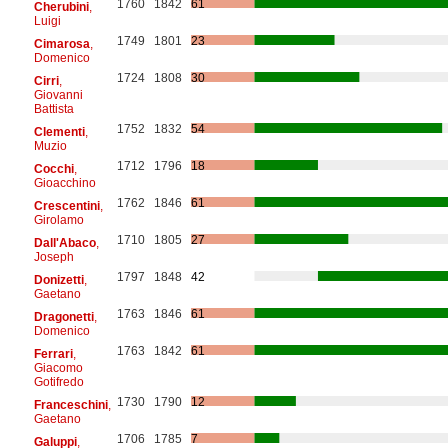
1760
1842
61
Cherubini
,
Luigi
1749
1801
23
Cimarosa
,
Domenico
1724
1808
30
Cirri
,
Giovanni
Battista
1752
1832
54
Clementi
,
Muzio
1712
1796
18
Cocchi
,
Gioacchino
1762
1846
61
Crescentini
,
Girolamo
1710
1805
27
Dall'Abaco
,
Joseph
1797
1848
42
Donizetti
,
Gaetano
1763
1846
61
Dragonetti
,
Domenico
1763
1842
61
Ferrari
,
Giacomo
Gotifredo
1730
1790
12
Franceschini
,
Gaetano
1706
1785
7
Galuppi
,