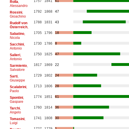
1757
1841
61
Rolla
,
Alessandro
1792
1868
47
Rossini
,
Gioachino
1788
1831
43
Rudolf von
Österreich
,
1705
1796
18
Sabatino
,
Nicola
1730
1786
8
Sacchini
,
Antonio
1750
1825
47
Salieri
,
Antonio
1817
1869
22
Sarmiento
,
Salvatore
1729
1802
24
Sarti
,
Giuseppe
1713
1806
28
Scalabrini
,
Paolo
1774
1851
61
Spontini
,
Gaspare
1760
1814
36
Tarchi
,
Angelo
1741
1808
30
Tomasini
,
Luigi
1727
1779
1