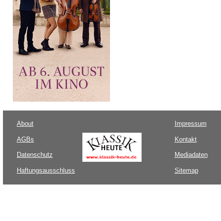
About
Impressum
AGBs
Kontakt
Datenschutz
Mediadaten
Haftungsausschluss
Sitemap