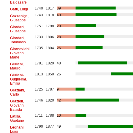
Baldasare
1740
1817
39
Gatti
, Luigi
1743
1818
40
Gazzaniga
,
Giuseppe
1751
1798
20
Giordani
,
Giuseppe
1733
1806
28
Giordani
,
Tommaso
1735
1804
26
Giornovichi
,
Giovanni
Mane
1781
1829
48
Giuliani
,
Mauro
1813
1850
26
Giuliani-
Guglielmi
,
Emilia
1725
1787
9
Graziani
,
Carlo
1746
1820
42
Grazioli
,
Giovanni
Battista
1711
1788
10
Latilla
,
Gaetano
1790
1877
49
Legnani
,
Luigi