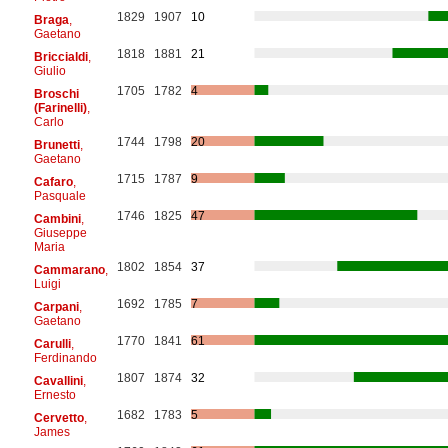
1829
1907
10
Braga
,
Gaetano
1818
1881
21
Briccialdi
,
Giulio
1705
1782
4
Broschi
(Farinelli)
,
Carlo
1744
1798
20
Brunetti
,
Gaetano
1715
1787
9
Cafaro
,
Pasquale
1746
1825
47
Cambini
,
Giuseppe
Maria
1802
1854
37
Cammarano
,
Luigi
1692
1785
7
Carpani
,
Gaetano
1770
1841
61
Carulli
,
Ferdinando
1807
1874
32
Cavallini
,
Ernesto
1682
1783
5
Cervetto
,
James