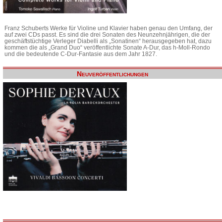
Franz Schuberts Werke für Violine und Klavier haben genau den Umfang, der
auf zwei CDs passt. Es sind die drei Sonaten des Neunzehnjährigen, die der
geschäftstüchtige Verleger Diabelli als „Sonatinen“ herausgegeben hat, dazu
kommen die als „Grand Duo“ veröffentlichte Sonate A-Dur, das h-Moll-Rondo
und die bedeutende C-Dur-Fantasie aus dem Jahr 1827.
Neuveröffentlichungen