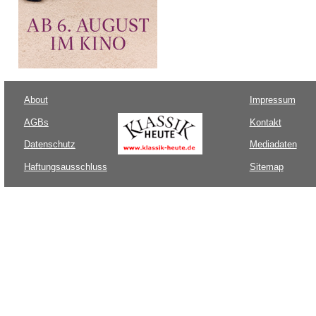
About
Impressum
AGBs
Kontakt
Datenschutz
Mediadaten
Haftungsausschluss
Sitemap