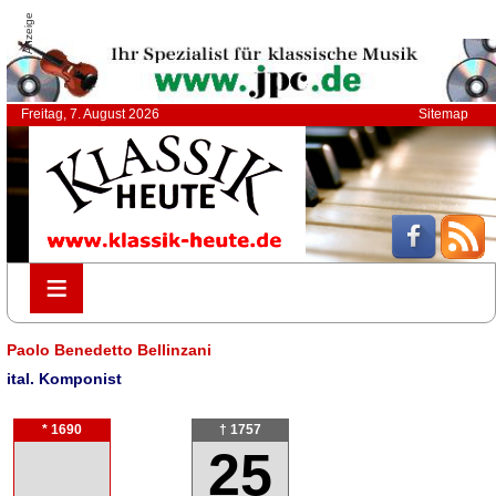
Anzeige
Freitag, 7. August 2026
Sitemap
≡
≡
Paolo Benedetto Bellinzani
ital. Komponist
* 1690
† 1757
25