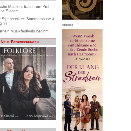
che Musikrat trauert um Prof.
ine Siegert
 Symphoniker: Sommerpause &
ginn
Anzeige
rrhein Musikfestivals beginnt
Neue Besprechungen