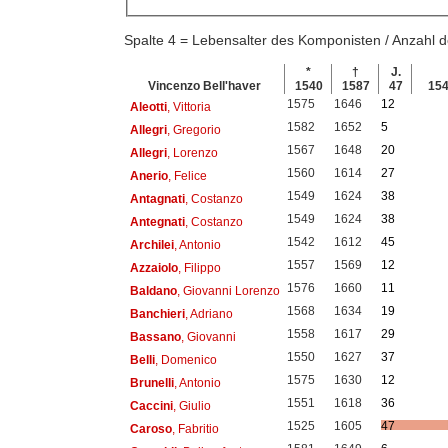
Spalte 4 = Lebensalter des Komponisten / Anzahl
*
†
J.
Vincenzo Bell'haver
1540
1587
47
15
1575
1646
12
Aleotti
, Vittoria
1582
1652
5
Allegri
, Gregorio
1567
1648
20
Allegri
, Lorenzo
1560
1614
27
Anerio
, Felice
1549
1624
38
Antagnati
, Costanzo
1549
1624
38
Antegnati
, Costanzo
1542
1612
45
Archilei
, Antonio
1557
1569
12
Azzaiolo
, Filippo
1576
1660
11
Baldano
, Giovanni Lorenzo
1568
1634
19
Banchieri
, Adriano
1558
1617
29
Bassano
, Giovanni
1550
1627
37
Belli
, Domenico
1575
1630
12
Brunelli
, Antonio
1551
1618
36
Caccini
, Giulio
1525
1605
47
Caroso
, Fabritio