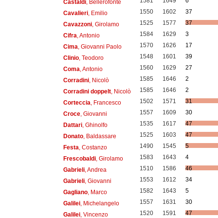
1581
1649
6
Castaldi
, Bellerofonte
1550
1602
37
Cavalieri
, Emilio
1525
1577
37
Cavazzoni
, Girolamo
1584
1629
3
Cifra
, Antonio
1570
1626
17
Cima
, Giovanni Paolo
1548
1601
39
Clinio
, Teodoro
1560
1629
27
Coma
, Antonio
1585
1646
2
Corradini
, Nicolò
1585
1646
2
Corradini doppelt
, Nicolò
1502
1571
31
Corteccia
, Francesco
1557
1609
30
Croce
, Giovanni
1535
1617
47
Dattari
, Ghinolfo
1525
1603
47
Donato
, Baldassare
1490
1545
5
Festa
, Costanzo
1583
1643
4
Frescobaldi
, Girolamo
1510
1586
46
Gabrieli
, Andrea
1553
1612
34
Gabrieli
, Giovanni
1582
1643
5
Gagliano
, Marco
1557
1631
30
Galilei
, Michelangelo
1520
1591
47
Galilei
, Vincenzo