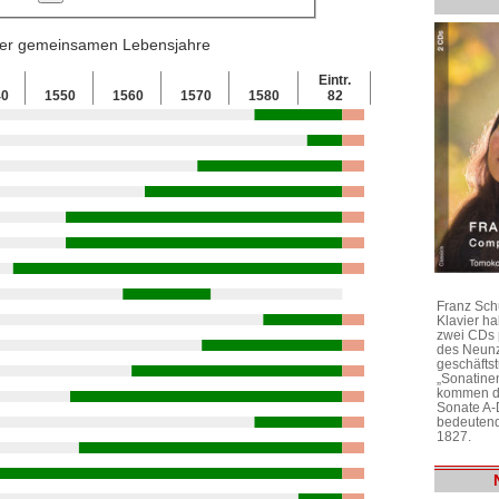
 der gemeinsamen Lebensjahre
Eintr.
40
1550
1560
1570
1580
82
Franz Sch
Klavier h
zwei CDs 
des Neunz
geschäftst
„Sonatine
kommen di
Sonate A-
bedeutend
1827.