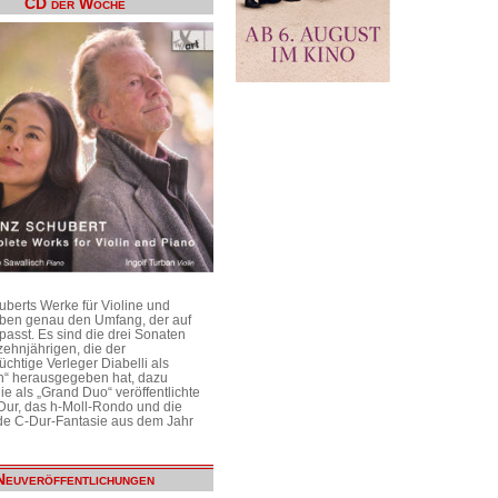
CD der Woche
uberts Werke für Violine und
aben genau den Umfang, der auf
passt. Es sind die drei Sonaten
ehnjährigen, die der
üchtige Verleger Diabelli als
n“ herausgegeben hat, dazu
e als „Grand Duo“ veröffentlichte
Dur, das h-Moll-Rondo und die
e C-Dur-Fantasie aus dem Jahr
Neuveröffentlichungen