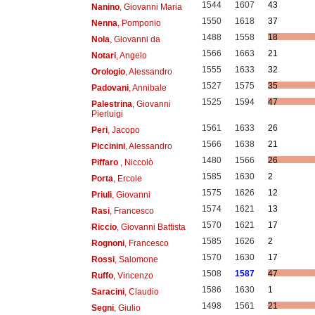
1544
1607
43
Nanino
, Giovanni Maria
1550
1618
37
Nenna
, Pomponio
1488
1558
18
Nola
, Giovanni da
1566
1663
21
Notari
, Angelo
1555
1633
32
Orologio
, Alessandro
1527
1575
35
Padovani
, Annibale
1525
1594
47
Palestrina
, Giovanni
Pierluigi
1561
1633
26
Peri
, Jacopo
1566
1638
21
Piccinini
, Alessandro
1480
1566
26
Piffaro
, Niccolò
1585
1630
2
Porta
, Ercole
1575
1626
12
Priuli
, Giovanni
1574
1621
13
Rasi
, Francesco
1570
1621
17
Riccio
, Giovanni Battista
1585
1626
2
Rognoni
, Francesco
1570
1630
17
Rossi
, Salomone
1508
1587
47
Ruffo
, Vincenzo
1586
1630
1
Saracini
, Claudio
1498
1561
21
Segni
, Giulio