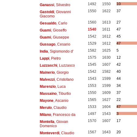
1492
1550
10
Ganassi
, Silvestro
1550
1622
37
Gastoldi
, Giovanni
Giacomo
1560
1613
27
Gesualdo
, Carlo
1540
1611
47
Guami
, Gioseffo
1542
1612
45
Guami
, Giuseppe
1529
1612
47
Gussago
, Cesario
1582
1625
5
India
, Sigismondo d'
1575
1630
12
Lappi
, Pietro
1545
1607
42
Luzzaschi
, Luzzasco
1542
1582
40
Mainerio
, Giorgio
1543
1599
44
Malvezzi
, Cristofano
1553
1599
34
Marenzio
, Luca
1550
1609
37
Massaino
, Tiburtio
1565
1627
22
Mayone
, Ascanio
1533
1604
47
Merulo
, Claudio
1497
1543
3
Milano
, Francesco da
1570
1607
17
Montella
, Giovan
Domenico
1567
1643
20
Monteverdi
, Claudio