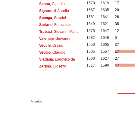
1570
1619
17
Sessa
, Claudia
1567
1635
20
Signoretti
, Aurelio
1561
1641
26
Sponga
, Gabriel
1549
1621
38
Suriano
, Francesco
1575
1647
12
Trabaci
, Giovanni Maria
1582
1649
5
Valentini
, Giovanni
1550
1605
37
Vecchi
, Orazio
1505
1557
17
Veggio
, Claudio
1560
1627
27
Viadana
, Lodovico da
1517
1590
47
Zarlino
, Gioseffo
Anzeige