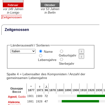
Februar
Oktober
vor 149 Jahren
vor 53 Jahren
in Lonigo
in Berlin
Zeitgenossen
Zeitgenossen
Länderauswahl / Sortieren
Name
Geburtsjahr
Lebensjahre
Sterbejahr
Spalte 4 = Lebensalter des Komponisten / Anzahl der
gemeinsamen Lebensjahre
*
†
J.
Giuseppe
1877
1973
96
1870
1880
1890
1900
1910
1920
1930
1
Becce
1901
1989
72
Agosti
, Guido
1881
1928
47
Alaleona
,