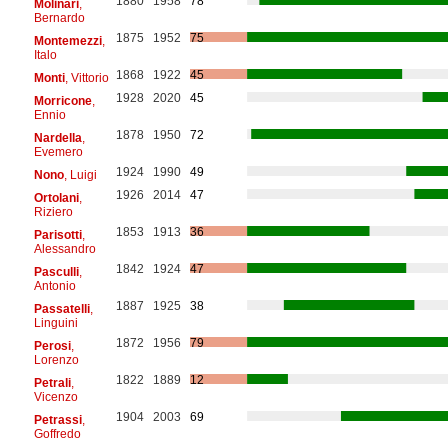
1880
1958
78
Molinari
,
Bernardo
1875
1952
75
Montemezzi
,
Italo
1868
1922
45
Monti
, Vittorio
1928
2020
45
Morricone
,
Ennio
1878
1950
72
Nardella
,
Evemero
1924
1990
49
Nono
, Luigi
1926
2014
47
Ortolani
,
Riziero
1853
1913
36
Parisotti
,
Alessandro
1842
1924
47
Pasculli
,
Antonio
1887
1925
38
Passatelli
,
Linguini
1872
1956
79
Perosi
,
Lorenzo
1822
1889
12
Petrali
,
Vicenzo
1904
2003
69
Petrassi
,
Goffredo