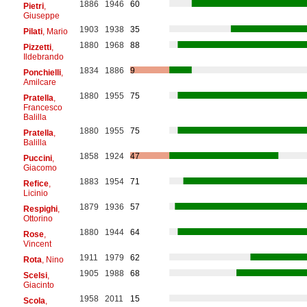
1886
1946
60
Pietri
,
Giuseppe
1903
1938
35
Pilati
, Mario
1880
1968
88
Pizzetti
,
Ildebrando
1834
1886
9
Ponchielli
,
Amilcare
1880
1955
75
Pratella
,
Francesco
Balilla
1880
1955
75
Pratella
,
Balilla
1858
1924
47
Puccini
,
Giacomo
1883
1954
71
Refice
,
Licinio
1879
1936
57
Respighi
,
Ottorino
1880
1944
64
Rose
,
Vincent
1911
1979
62
Rota
, Nino
1905
1988
68
Scelsi
,
Giacinto
1958
2011
15
Scola
,