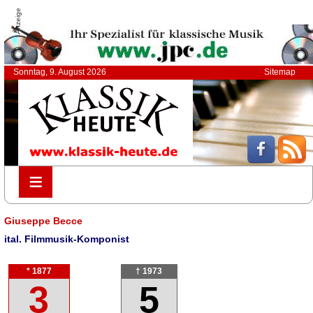
Anzeige
Sonntag, 9. August 2026
Sitemap
≡
≡
Giuseppe Becce
ital. Filmmusik-Komponist
* 1877
† 1973
3
5