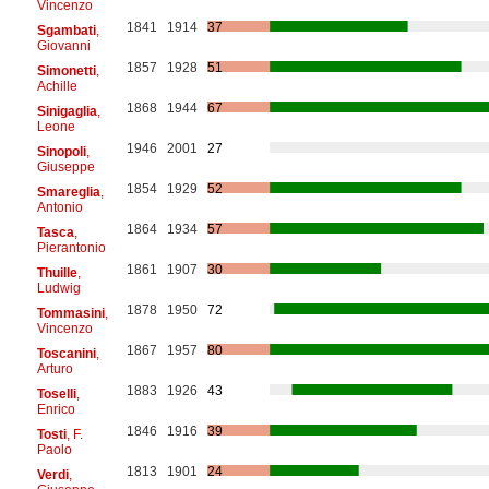
Vincenzo
1841
1914
37
Sgambati
,
Giovanni
1857
1928
51
Simonetti
,
Achille
1868
1944
67
Sinigaglia
,
Leone
1946
2001
27
Sinopoli
,
Giuseppe
1854
1929
52
Smareglia
,
Antonio
1864
1934
57
Tasca
,
Pierantonio
1861
1907
30
Thuille
,
Ludwig
1878
1950
72
Tommasini
,
Vincenzo
1867
1957
80
Toscanini
,
Arturo
1883
1926
43
Toselli
,
Enrico
1846
1916
39
Tosti
, F.
Paolo
1813
1901
24
Verdi
,