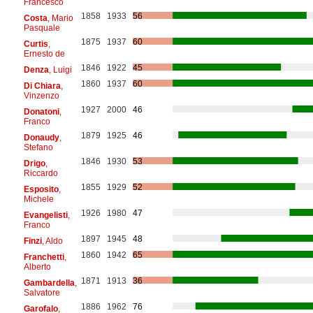
Francesco
1858
1933
56
Costa
, Mario
Pasquale
1875
1937
60
Curtis
,
Ernesto de
1846
1922
45
Denza
, Luigi
1860
1937
60
Di Chiara
,
Vinzenzo
1927
2000
46
Donatoni
,
Franco
1879
1925
46
Donaudy
,
Stefano
1846
1930
53
Drigo
,
Riccardo
1855
1929
52
Esposito
,
Michele
1926
1980
47
Evangelisti
,
Franco
1897
1945
48
Finzi
, Aldo
1860
1942
65
Franchetti
,
Alberto
1871
1913
36
Gambardella
,
Salvatore
1886
1962
76
Garofalo
,