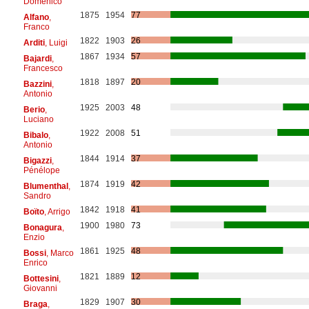
Domenico
1875
1954
77
Alfano
,
Franco
1822
1903
26
Arditi
, Luigi
1867
1934
57
Bajardi
,
Francesco
1818
1897
20
Bazzini
,
Antonio
1925
2003
48
Berio
,
Luciano
1922
2008
51
Bibalo
,
Antonio
1844
1914
37
Bigazzi
,
Pénélope
1874
1919
42
Blumenthal
,
Sandro
1842
1918
41
Boïto
, Arrigo
1900
1980
73
Bonagura
,
Enzio
1861
1925
48
Bossi
, Marco
Enrico
1821
1889
12
Bottesini
,
Giovanni
1829
1907
30
Braga
,