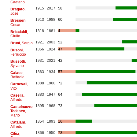
Gaetano
1915
2017
58
Bragato
,
José
1913
1988
60
Bresgen
,
Cesar
1818
1881
4
Briccialdi
,
Giulio
1921
2003
52
Bruni
, Sergio
1866
1924
47
Busoni
,
Ferruccio
1931
2021
42
Bussotti
,
Sylvano
1863
1934
57
Calace
,
Raffaele
1888
1960
72
Carnevali
,
Vito
1883
1947
64
Casella
,
Alfredo
1895
1968
73
Castelnuovo-
Tedesco
,
Mario
1854
1893
16
Catalani
,
Alfredo
1866
1950
73
Cilèa
,