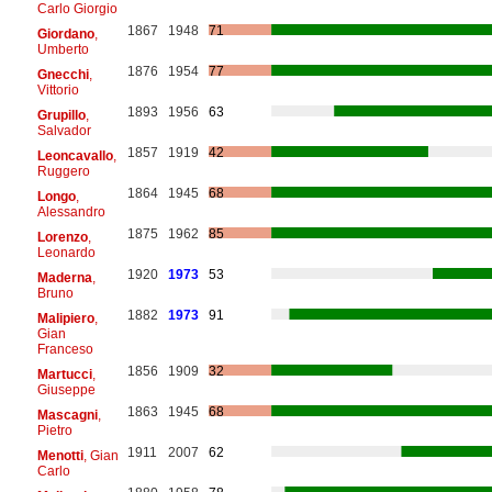
Carlo Giorgio
1867
1948
71
Giordano
,
Umberto
1876
1954
77
Gnecchi
,
Vittorio
1893
1956
63
Grupillo
,
Salvador
1857
1919
42
Leoncavallo
,
Ruggero
1864
1945
68
Longo
,
Alessandro
1875
1962
85
Lorenzo
,
Leonardo
1920
1973
53
Maderna
,
Bruno
1882
1973
91
Malipiero
,
Gian
Franceso
1856
1909
32
Martucci
,
Giuseppe
1863
1945
68
Mascagni
,
Pietro
1911
2007
62
Menotti
, Gian
Carlo