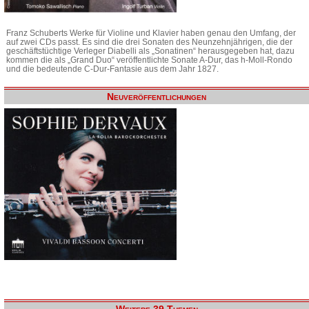
Franz Schuberts Werke für Violine und Klavier haben genau den Umfang, der
auf zwei CDs passt. Es sind die drei Sonaten des Neunzehnjährigen, die der
geschäftstüchtige Verleger Diabelli als „Sonatinen“ herausgegeben hat, dazu
kommen die als „Grand Duo“ veröffentlichte Sonate A-Dur, das h-Moll-Rondo
und die bedeutende C-Dur-Fantasie aus dem Jahr 1827.
Neuveröffentlichungen