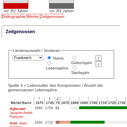
vor 351 Jahren
vor 281 Jahren
Diskographie
Werke
Zeitgenossen
Zeitgenossen
Länderauswahl / Sortieren
Name
Geburtsjahr
Lebensjahre
Sterbejahr
Spalte 4 = Lebensalter des Komponisten / Anzahl der
gemeinsamen Lebensjahre
*
†
J.
Michel Barre
1675
1745
70
1670
1680
1690
1700
1710
1720
1730
1684
1758
61
Agincourt
,
Jacques André
François
1650
1710
35
Anet
, Jean-