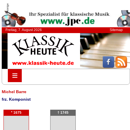
Anzeige
Freitag, 7. August 2026
Sitemap
≡
≡
Michel Barre
frz. Komponist
* 1675
† 1745