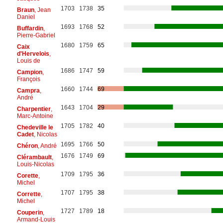
1703
1738
35
Braun
, Jean
Daniel
1693
1768
52
Buffardin
,
Pierre-Gabriel
1680
1759
65
Caix
d'Hervelois
,
Louis de
1686
1747
59
Campion
,
François
1660
1744
69
Campra
,
André
1643
1704
29
Charpentier
,
Marc-Antoine
1705
1782
40
Chedeville le
Cadet
, Nicolas
1695
1766
50
Chéron
, André
1676
1749
69
Clérambault
,
Louis-Nicolas
1709
1795
36
Corette
,
Michel
1707
1795
38
Corrette
,
Michel
1727
1789
18
Couperin
,
Armand-Louis