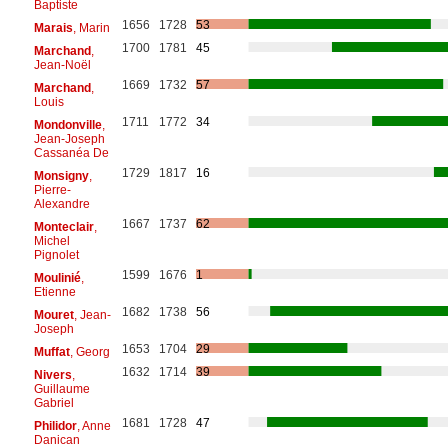
Baptiste
1656
1728
53
Marais
, Marin
1700
1781
45
Marchand
,
Jean-Noël
1669
1732
57
Marchand
,
Louis
1711
1772
34
Mondonville
,
Jean-Joseph
Cassanéa De
1729
1817
16
Monsigny
,
Pierre-
Alexandre
1667
1737
62
Monteclair
,
Michel
Pignolet
1599
1676
1
Moulinié
,
Etienne
1682
1738
56
Mouret
, Jean-
Joseph
1653
1704
29
Muffat
, Georg
1632
1714
39
Nivers
,
Guillaume
Gabriel
1681
1728
47
Philidor
, Anne
Danican