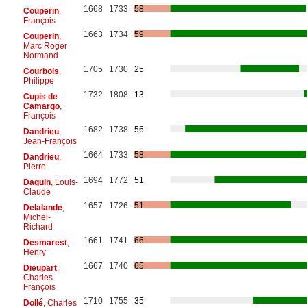
1668
1733
58
Couperin
,
François
1663
1734
59
Couperin
,
Marc Roger
Normand
1705
1730
25
Courbois
,
Philippe
1732
1808
13
Cupis de
Camargo
,
François
1682
1738
56
Dandrieu
,
Jean-François
1664
1733
58
Dandrieu
,
Pierre
1694
1772
51
Daquin
, Louis-
Claude
1657
1726
51
Delalande
,
Michel-
Richard
1661
1741
66
Desmarest
,
Henry
1667
1740
65
Dieupart
,
Charles
François
1710
1755
35
Dollé
, Charles