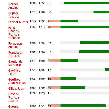
1680
1756
65
Dornel
,
Antoine
1715
1789
30
Duphly
,
Jacques
1649
1696
21
Farinel
, Michel
1666
1746
70
Ferté
,
Charles-
François
Grégoire
1699
1782
46
Forqueray
,
Antoine
1698
1787
47
Francoeur
,
François
1642
1696
21
Gautier de
Marseille
,
1728
1800
17
Gaviniès
,
Pierre
1633
1694
19
Geoffroy
,
Jean Nicolas
1668
1705
30
Gilles
, Jean
1734
1829
11
Gossec
,
François-
Joseph
1664
1729
54
Guerre
,