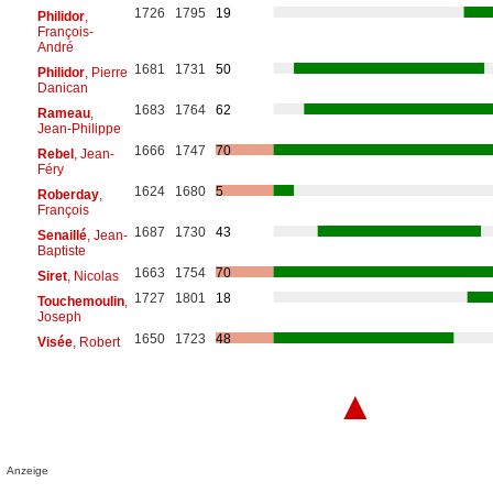
1726
1795
19
Philidor
,
François-
André
1681
1731
50
Philidor
, Pierre
Danican
1683
1764
62
Rameau
,
Jean-Philippe
1666
1747
70
Rebel
, Jean-
Féry
1624
1680
5
Roberday
,
François
1687
1730
43
Senaillé
, Jean-
Baptiste
1663
1754
70
Siret
, Nicolas
1727
1801
18
Touchemoulin
,
Joseph
1650
1723
48
Visée
, Robert
▲
Anzeige