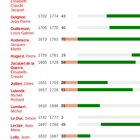
Elisabeth-
Claude
Jacquet
1702
1774
43
Guignon
,
Jean-Pierre
1705
1770
40
Guillemain
,
Louis-Gabriel
1673
1763
70
Hotteterre
,
Jacques-
Martin
1726
1761
19
Hugard
, Pierre
1665
1729
54
Jacquet de la
Guerre
,
Elisabeth-
Claude
1651
1703
28
Jullien
, Gilles
1657
1726
51
Lalande
,
Michel-
Richard
1610
1696
21
Lambert
,
Michel
1742
1777
3
Le Duc
, Simon
1697
1764
48
Leclair
, Jean-
Marie
1632
1687
12
Lully
, Jean-