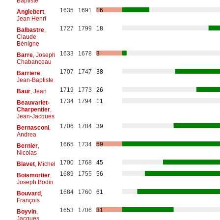
Baptiste
1635
1691
16
Anglebert
,
Jean Henri
1727
1799
18
Balbastre
,
Claude
Bénigne
1633
1678
3
Barre
, Joseph
Chabanceau
1707
1747
38
Barriere
,
Jean-Baptiste
1719
1773
26
Baur
, Jean
1734
1794
11
Beauvarlet-
Charpentier
,
Jean-Jacques
1706
1784
39
Bernasconi
,
Andrea
1665
1734
59
Bernier
,
Nicolas
1700
1768
45
Blavet
, Michel
1689
1755
56
Boismortier
,
Joseph Bodin
1684
1760
61
Bouvard
,
François
1653
1706
31
Boyvin
,
Jacques