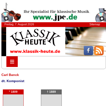
Anzeige
Freitag, 7. August 2026
Sitemap
≡
≡
Carl Banck
dt. Komponist
* 1809
† 1889