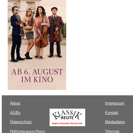
About
Impressum
AGBs
Kontakt
Datenschutz
Mediadaten
Haftungsausschluss
Sitemap