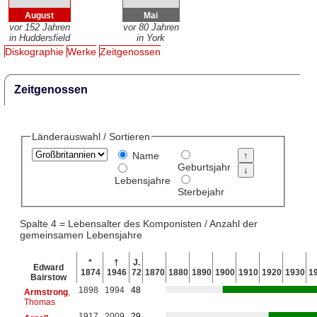
August
Mai
vor 152 Jahren
vor 80 Jahren
in Huddersfield
in York
Diskographie
Werke
Zeitgenossen
Zeitgenossen
Länderauswahl / Sortieren
Name
Geburtsjahr
Lebensjahre
Sterbejahr
Spalte 4 = Lebensalter des Komponisten / Anzahl der
gemeinsamen Lebensjahre
*
†
J.
Edward
1874
1946
72
1870
1880
1890
1900
1910
1920
1930
1
Bairstow
1898
1994
48
Armstrong
,
Thomas
1917
2009
29