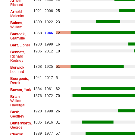
Arnell
,
Richard
1921
2006
25
Arnold
,
Malcolm
1899
1922
23
Baines
,
William
1868
1946
72
Bantock
,
Granville
1930
1999
16
Bart
, Lionel
1936
2012
10
Bennett
,
Richard
Rodney
1868
1925
51
Borwick
,
Leonard
1941
2017
5
Bourgeois
,
Derek
1884
1961
62
Bowen
, York
1876
1972
70
Brian
,
William
Havergal
1920
1998
26
Bush
,
Geoffrey
1885
1916
31
Butterworth
,
George
1889
1977
57
Chaplin
,