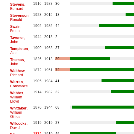
1916
1983
30
Stevens
,
Bernard
1928
2015
18
Stevenson
,
Ronald
1902
1985
44
Swain
,
Freda
1944
2013
2
Tavener
,
John
1909
1963
37
Templeton
,
Alec
1826
1913
39
Thomas
,
John
1872
1951
72
Walthew
,
Richard
1905
1984
41
Warren
,
Constance
1914
1982
32
Webber
,
William
Lloyd
1876
1944
68
Whittaker
,
William
Gillies
1919
2019
27
Willcocks
,
David
1874
1919
45