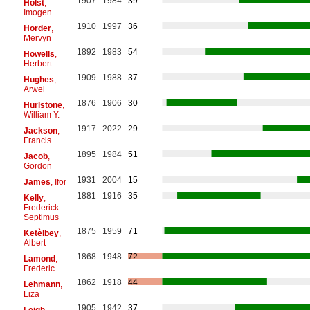
1907
1984
39
Holst
,
Imogen
1910
1997
36
Horder
,
Mervyn
1892
1983
54
Howells
,
Herbert
1909
1988
37
Hughes
,
Arwel
1876
1906
30
Hurlstone
,
William Y.
1917
2022
29
Jackson
,
Francis
1895
1984
51
Jacob
,
Gordon
1931
2004
15
James
, Ifor
1881
1916
35
Kelly
,
Frederick
Septimus
1875
1959
71
Ketèlbey
,
Albert
1868
1948
72
Lamond
,
Frederic
1862
1918
44
Lehmann
,
Liza
1905
1942
37
Leigh
,