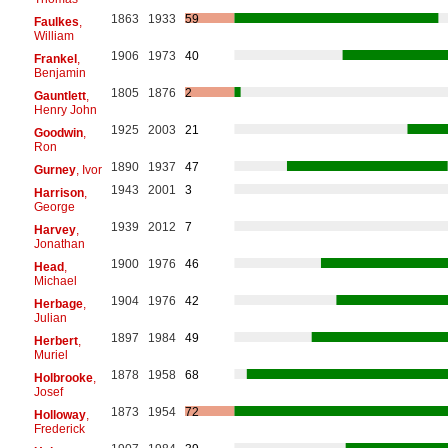
1863
1933
59
Faulkes
,
William
1906
1973
40
Frankel
,
Benjamin
1805
1876
2
Gauntlett
,
Henry John
1925
2003
21
Goodwin
,
Ron
1890
1937
47
Gurney
, Ivor
1943
2001
3
Harrison
,
George
1939
2012
7
Harvey
,
Jonathan
1900
1976
46
Head
,
Michael
1904
1976
42
Herbage
,
Julian
1897
1984
49
Herbert
,
Muriel
1878
1958
68
Holbrooke
,
Josef
1873
1954
72
Holloway
,
Frederick