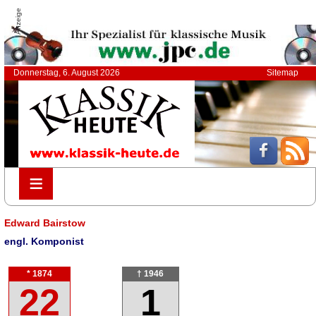
Anzeige
Donnerstag, 6. August 2026
Sitemap
≡
≡
Edward Bairstow
engl. Komponist
* 1874
† 1946
22
1