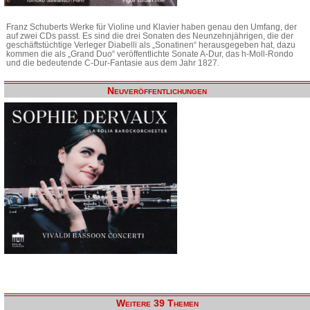
Franz Schuberts Werke für Violine und Klavier haben genau den Umfang, der
auf zwei CDs passt. Es sind die drei Sonaten des Neunzehnjährigen, die der
geschäftstüchtige Verleger Diabelli als „Sonatinen“ herausgegeben hat, dazu
kommen die als „Grand Duo“ veröffentlichte Sonate A-Dur, das h-Moll-Rondo
und die bedeutende C-Dur-Fantasie aus dem Jahr 1827.
Neuveröffentlichungen
Weitere 39 Themen