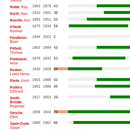
Stanley
1903
1978
43
Noble
, Ray
1910
1991
36
North
, Alex
1893
1951
53
Novello
, Ivor
1875
1934
59
O'Neill
,
Norman
1944
2001
2
Pendleton
,
Brian
1903
1999
43
Pitfield
,
Thomas
1879
1932
53
Poldowski
,
Irène
1830
1908
34
Redner
,
Lewis Henry
1903
1986
43
Riede
, Erich
1901
1986
45
Rubbra
,
Edmund
1917
2003
29
Smith
Brindle
,
Reginald
1858
1944
70
Smythe
,
Ethel
1880
1962
66
Spain-Dunk
,
Susan