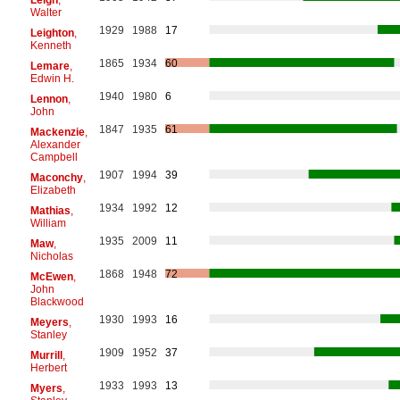
Walter
1929
1988
17
Leighton
,
Kenneth
1865
1934
60
Lemare
,
Edwin H.
1940
1980
6
Lennon
,
John
1847
1935
61
Mackenzie
,
Alexander
Campbell
1907
1994
39
Maconchy
,
Elizabeth
1934
1992
12
Mathias
,
William
1935
2009
11
Maw
,
Nicholas
1868
1948
72
McEwen
,
John
Blackwood
1930
1993
16
Meyers
,
Stanley
1909
1952
37
Murrill
,
Herbert
1933
1993
13
Myers
,