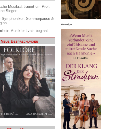
che Musikrat trauert um Prof.
ine Siegert
 Symphoniker: Sommerpause &
ginn
Anzeige
rrhein Musikfestivals beginnt
Neue Besprechungen