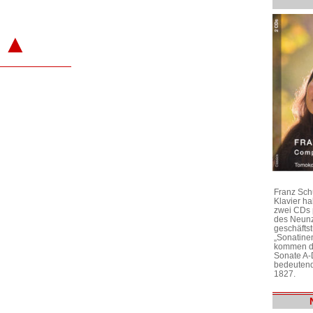
▲
Franz Sch
Klavier h
zwei CDs 
des Neunz
geschäftst
„Sonatine
kommen di
Sonate A-
bedeutend
1827.