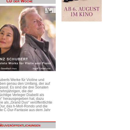
CD der Woche
uberts Werke für Violine und
aben genau den Umfang, der auf
passt. Es sind die drei Sonaten
ehnjährigen, die der
üchtige Verleger Diabelli als
n“ herausgegeben hat, dazu
e als „Grand Duo“ veröffentlichte
Dur, das h-Moll-Rondo und die
e C-Dur-Fantasie aus dem Jahr
Neuveröffentlichungen