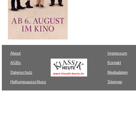
About
Impressum
AGBs
Kontakt
Datenschutz
Mediadaten
Haftungsausschluss
Sitemap