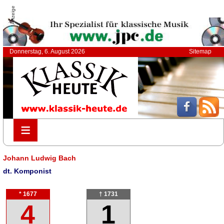
Anzeige
Donnerstag, 6. August 2026
Sitemap
≡
≡
Johann Ludwig Bach
dt. Komponist
* 1677
† 1731
4
1