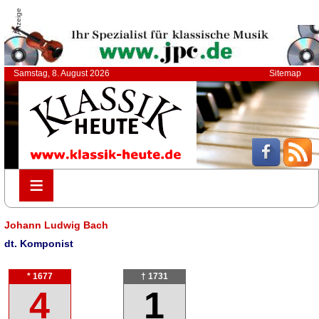
Anzeige
Samstag, 8. August 2026
Sitemap
≡
≡
Johann Ludwig Bach
dt. Komponist
* 1677
† 1731
4
1