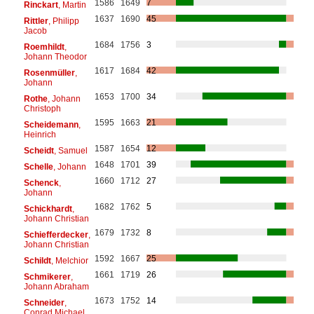
1586
1649
7
Rinckart
, Martin
1637
1690
45
Rittler
, Philipp
Jacob
1684
1756
3
Roemhildt
,
Johann Theodor
1617
1684
42
Rosenmüller
,
Johann
1653
1700
34
Rothe
, Johann
Christoph
1595
1663
21
Scheidemann
,
Heinrich
1587
1654
12
Scheidt
, Samuel
1648
1701
39
Schelle
, Johann
1660
1712
27
Schenck
,
Johann
1682
1762
5
Schickhardt
,
Johann Christian
1679
1732
8
Schiefferdecker
,
Johann Christian
1592
1667
25
Schildt
, Melchior
1661
1719
26
Schmikerer
,
Johann Abraham
1673
1752
14
Schneider
,
Conrad Michael