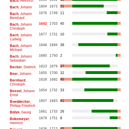
Bach
, Heinrich
1604
1673
31
Bach
, Johann
1676
1749
11
Bach
, Johann
Bernhard
1642
1703
45
Bach
, Johann
Christoph
1677
1731
10
Bach
, Johann
Ludwig
1648
1694
39
Bach
, Johann
Michael
1685
1750
2
Bach
, Johann
Sebastian
1623
1679
37
Becker
, Dietrich
1655
1700
32
Beer
, Johann
1628
1692
45
Bernhard
,
Christoph
1654
1732
33
Bessel
, Johann
Ernst
1607
1683
41
Boeddecker
,
Philipp Friedrich
1661
1733
26
Böhm
, Georg
1679
1751
8
Bokemeyer
,
Heinrich
1626
1712
45