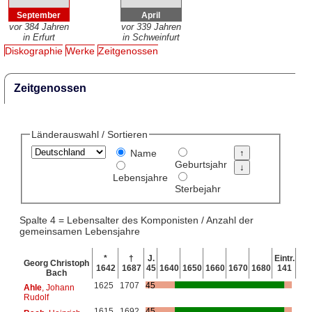
September
April
vor 384 Jahren
vor 339 Jahren
in Erfurt
in Schweinfurt
Diskographie
Werke
Zeitgenossen
Zeitgenossen
Länderauswahl / Sortieren
Name
Geburtsjahr
Lebensjahre
Sterbejahr
Spalte 4 = Lebensalter des Komponisten / Anzahl der
gemeinsamen Lebensjahre
*
†
J.
Eintr.
Georg Christoph
1642
1687
45
1640
1650
1660
1670
1680
141
Bach
1625
1707
45
Ahle
, Johann
Rudolf
1615
1692
45