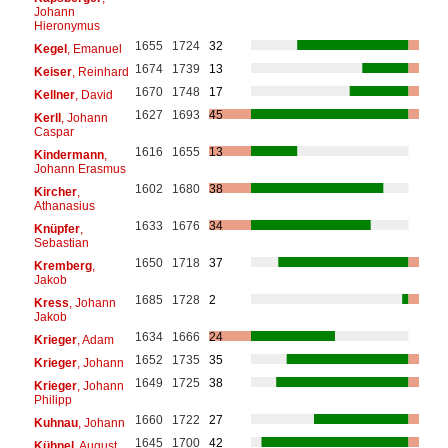
Johann
Hieronymus
1655
1724
32
Kegel
, Emanuel
1674
1739
13
Keiser
, Reinhard
1670
1748
17
Kellner
, David
1627
1693
45
Kerll
, Johann
Caspar
1616
1655
13
Kindermann
,
Johann Erasmus
1602
1680
38
Kircher
,
Athanasius
1633
1676
34
Knüpfer
,
Sebastian
1650
1718
37
Kremberg
,
Jakob
1685
1728
2
Kress
, Johann
Jakob
1634
1666
24
Krieger
, Adam
1652
1735
35
Krieger
, Johann
1649
1725
38
Krieger
, Johann
Philipp
1660
1722
27
Kuhnau
, Johann
1645
1700
42
Kühnel
, August