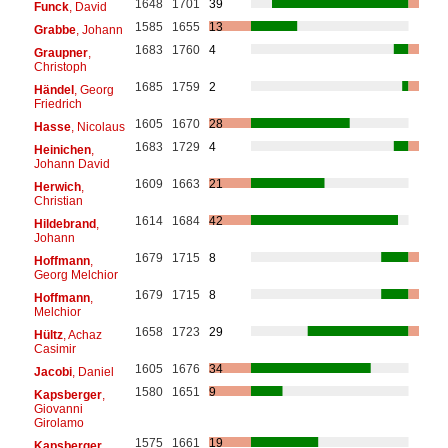
1648
1701
39
Funck
, David
1585
1655
13
Grabbe
, Johann
1683
1760
4
Graupner
,
Christoph
1685
1759
2
Händel
, Georg
Friedrich
1605
1670
28
Hasse
, Nicolaus
1683
1729
4
Heinichen
,
Johann David
1609
1663
21
Herwich
,
Christian
1614
1684
42
Hildebrand
,
Johann
1679
1715
8
Hoffmann
,
Georg Melchior
1679
1715
8
Hoffmann
,
Melchior
1658
1723
29
Hültz
, Achaz
Casimir
1605
1676
34
Jacobi
, Daniel
1580
1651
9
Kapsberger
,
Giovanni
Girolamo
1575
1661
19
Kapsberger
,