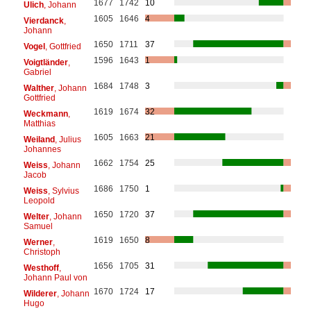
1677
1742
10
Ulich
, Johann
1605
1646
4
Vierdanck
,
Johann
1650
1711
37
Vogel
, Gottfried
1596
1643
1
Voigtländer
,
Gabriel
1684
1748
3
Walther
, Johann
Gottfried
1619
1674
32
Weckmann
,
Matthias
1605
1663
21
Weiland
, Julius
Johannes
1662
1754
25
Weiss
, Johann
Jacob
1686
1750
1
Weiss
, Sylvius
Leopold
1650
1720
37
Welter
, Johann
Samuel
1619
1650
8
Werner
,
Christoph
1656
1705
31
Westhoff
,
Johann Paul von
1670
1724
17
Wilderer
, Johann
Hugo