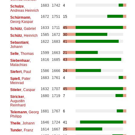
1683
1742
4
Schulze
,
Andreas Heinrich
1672
1751
15
Schürmann
,
Georg Kaspar
1633
1711
45
Schütz
, Gabriel
1585
1672
30
Schütz
, Heinrich
1622
1683
41
Sebastiani
,
Johann
1599
1663
21
Selle
, Thomas
1616
1685
43
Siebenhaar
,
Malachias
1586
1666
24
Siefert
, Paul
1683
1761
4
Spieß
, Pater
Meinrad
1632
1707
45
Stieler
, Caspar
1680
1719
7
Stricker
,
Augustin
Reinhard
1681
1767
6
Telemann
, Georg
Philipp
1646
1724
41
Theile
, Johann
1614
1667
25
Tunder
, Franz