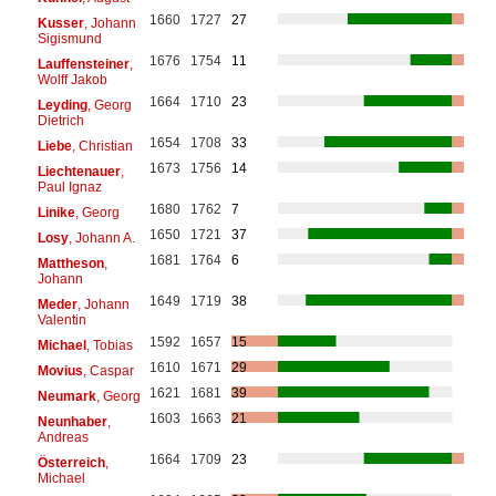
1660
1727
27
Kusser
, Johann
Sigismund
1676
1754
11
Lauffensteiner
,
Wolff Jakob
1664
1710
23
Leyding
, Georg
Dietrich
1654
1708
33
Liebe
, Christian
1673
1756
14
Liechtenauer
,
Paul Ignaz
1680
1762
7
Linike
, Georg
1650
1721
37
Losy
, Johann A.
1681
1764
6
Mattheson
,
Johann
1649
1719
38
Meder
, Johann
Valentin
1592
1657
15
Michael
, Tobias
1610
1671
29
Movius
, Caspar
1621
1681
39
Neumark
, Georg
1603
1663
21
Neunhaber
,
Andreas
1664
1709
23
Österreich
,
Michael