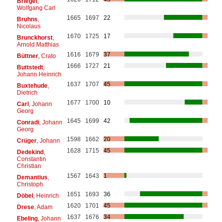
Briegel
,
Wolfgang Carl
1665
1697
22
Bruhns
,
Nicolaus
1670
1725
17
Brunckhorst
,
Arnold Matthias
1616
1679
37
Büttner
, Crato
1666
1727
21
Buttstedt
,
Johann Heinrich
1637
1707
45
Buxtehude
,
Dietrich
1677
1700
10
Carl
, Johann
Georg
1645
1699
42
Conradi
, Johann
Georg
1598
1662
20
Crüger
, Johann
1628
1715
45
Dedekind
,
Constantin
Christian
1567
1643
1
Demantius
,
Christoph
1651
1693
36
Döbel
, Heinrich
1620
1701
45
Drese
, Adam
1637
1676
34
Ebeling
, Johann