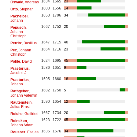
1634
1665
23
Oswald
, Andreas
1603
1656
14
Otto
, Stephan
1653
1706
34
Pachelbel
,
Johann
1667
1752
20
Pepusch
,
Johann
Christoph
1647
1715
40
Petritz
, Basilius
1664
1716
23
Pez
, Johann
Christoph
1624
1695
45
Pohle
, David
1586
1651
9
Praetorius
,
Jacob d.J.
1595
1660
18
Praetorius
,
Johann
1682
1750
5
Rathgeber
,
Johann Valentin
1590
1654
12
Rautenstein
,
Julius Ernst
1667
1734
20
Reiche
, Gottfried
1623
1722
45
Reincken
,
Johann Adam
1636
1676
34
Reusner
, Esajas