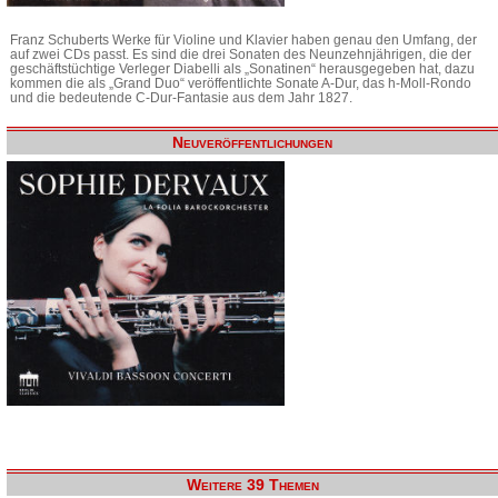
Franz Schuberts Werke für Violine und Klavier haben genau den Umfang, der
auf zwei CDs passt. Es sind die drei Sonaten des Neunzehnjährigen, die der
geschäftstüchtige Verleger Diabelli als „Sonatinen“ herausgegeben hat, dazu
kommen die als „Grand Duo“ veröffentlichte Sonate A-Dur, das h-Moll-Rondo
und die bedeutende C-Dur-Fantasie aus dem Jahr 1827.
Neuveröffentlichungen
Weitere 39 Themen