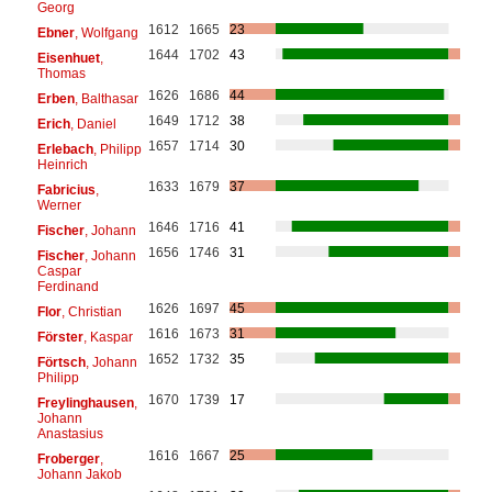
Georg
1612
1665
23
Ebner
, Wolfgang
1644
1702
43
Eisenhuet
,
Thomas
1626
1686
44
Erben
, Balthasar
1649
1712
38
Erich
, Daniel
1657
1714
30
Erlebach
, Philipp
Heinrich
1633
1679
37
Fabricius
,
Werner
1646
1716
41
Fischer
, Johann
1656
1746
31
Fischer
, Johann
Caspar
Ferdinand
1626
1697
45
Flor
, Christian
1616
1673
31
Förster
, Kaspar
1652
1732
35
Förtsch
, Johann
Philipp
1670
1739
17
Freylinghausen
,
Johann
Anastasius
1616
1667
25
Froberger
,
Johann Jakob