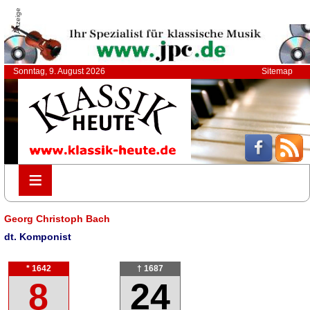
Anzeige
Sonntag, 9. August 2026
Sitemap
≡
≡
Georg Christoph Bach
dt. Komponist
* 1642
† 1687
8
24