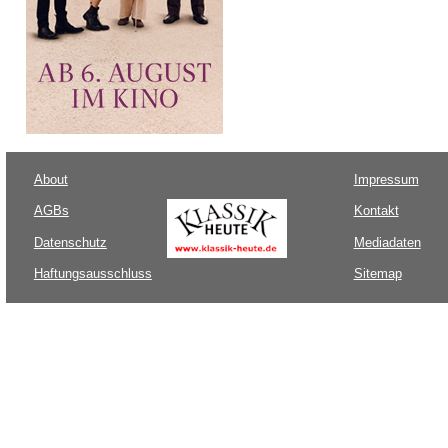
About
Impressum
AGBs
Kontakt
Datenschutz
Mediadaten
Haftungsausschluss
Sitemap