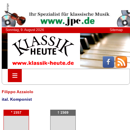
Anzeige
Sonntag, 9. August 2026
Sitemap
≡
≡
Filippo Azzaiolo
ital. Komponist
* 1557
† 1569