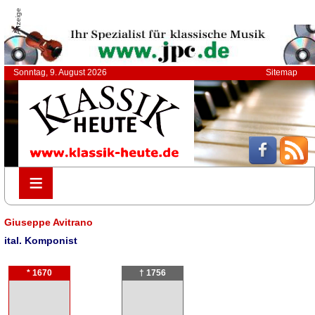
Anzeige
Sonntag, 9. August 2026
Sitemap
≡
≡
Giuseppe Avitrano
ital. Komponist
* 1670
† 1756