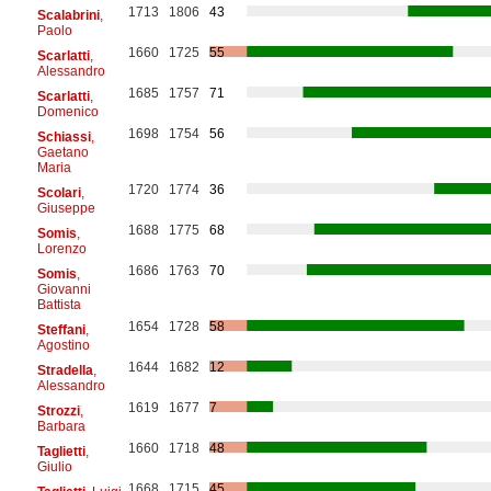
1713
1806
43
Scalabrini
,
Paolo
1660
1725
55
Scarlatti
,
Alessandro
1685
1757
71
Scarlatti
,
Domenico
1698
1754
56
Schiassi
,
Gaetano
Maria
1720
1774
36
Scolari
,
Giuseppe
1688
1775
68
Somis
,
Lorenzo
1686
1763
70
Somis
,
Giovanni
Battista
1654
1728
58
Steffani
,
Agostino
1644
1682
12
Stradella
,
Alessandro
1619
1677
7
Strozzi
,
Barbara
1660
1718
48
Taglietti
,
Giulio
1668
1715
45