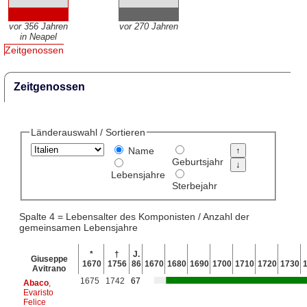
vor 356 Jahren
vor 270 Jahren
in Neapel
Zeitgenossen
Zeitgenossen
Länderauswahl / Sortieren
Name
Geburtsjahr
Lebensjahre
Sterbejahr
Spalte 4 = Lebensalter des Komponisten / Anzahl der
gemeinsamen Lebensjahre
*
†
J.
Giuseppe
1670
1756
86
1670
1680
1690
1700
1710
1720
1730
Avitrano
1675
1742
67
Abaco
,
Evaristo
Felice