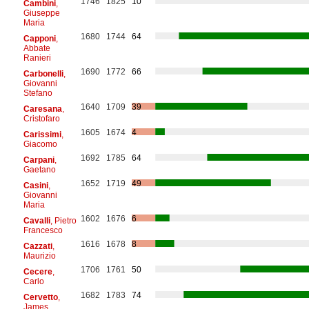
1746
1825
10
Cambini
,
Giuseppe
Maria
1680
1744
64
Capponi
,
Abbate
Ranieri
1690
1772
66
Carbonelli
,
Giovanni
Stefano
1640
1709
39
Caresana
,
Cristofaro
1605
1674
4
Carissimi
,
Giacomo
1692
1785
64
Carpani
,
Gaetano
1652
1719
49
Casini
,
Giovanni
Maria
1602
1676
6
Cavalli
, Pietro
Francesco
1616
1678
8
Cazzati
,
Maurizio
1706
1761
50
Cecere
,
Carlo
1682
1783
74
Cervetto
,
James