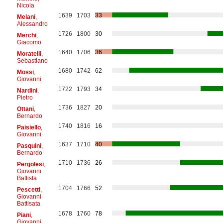
Nicola
1639
1703
33
Melani
,
Alessandro
1726
1800
30
Merchi
,
Giacomo
1640
1706
36
Moratelli
,
Sebastiano
1680
1742
62
Mossi
,
Giovanni
1722
1793
34
Nardini
,
Pietro
1736
1827
20
Ottani
,
Bernardo
1740
1816
16
Paisiello
,
Giovanni
1637
1710
40
Pasquini
,
Bernardo
1710
1736
26
Pergolesi
,
Giovanni
Battista
1704
1766
52
Pescetti
,
Giovanni
Battisata
1678
1760
78
Piani
,
Giovanni