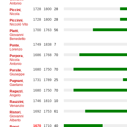
Antonio
1728
1800
28
Piccini
,
Nicola
1728
1800
28
Piccinni
,
Niccolò Vito
1700
1763
56
Platti
,
Giovanni
Benedetto
1749
1838
7
Ponte
,
Lorenzo
1686
1768
70
Porpora
,
Nicola
Antonio
1680
1750
70
Porsile
,
Giuseppe
1731
1789
25
Pugnani
,
Gaetano
1680
1750
70
Ragazzi
,
Angelo
1746
1810
10
Rauzzini
,
Venanzio
1692
1753
61
Ristori
,
Giovanni
Alberto
1670
1710
40
Rossi
,