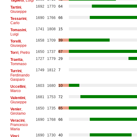
Taglietti
, Luigi
1692
1770
64
Tartini
,
Giuseppe
1690
1766
66
Tessarini
,
Carlo
1741
1808
15
Tomasini
,
Luigi
1658
1709
39
Torelli
,
Giuseppe
1650
1737
67
Torri
, Pietro
1727
1779
29
Traetta
,
Tommaso
1749
1812
7
Turrini
,
Ferdinando
Gasparo
1603
1680
10
Uccellini
,
Marco
1681
1753
72
Valentini
,
Giuseppe
1650
1735
65
Venier
,
Girolamo
1690
1768
66
Veracini
,
Francesco
Maria
1690
1730
40
Vinci
,