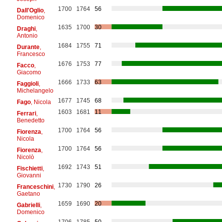
1700
1764
56
Dall'Oglio
,
Domenico
1635
1700
30
Draghi
,
Antonio
1684
1755
71
Durante
,
Francesco
1676
1753
77
Facco
,
Giacomo
1666
1733
63
Faggioli
,
Michelangelo
1677
1745
68
Fago
, Nicola
1603
1681
11
Ferrari
,
Benedetto
1700
1764
56
Fiorenza
,
Nicola
1700
1764
56
Fiorenza
,
Nicolò
1692
1743
51
Fischietti
,
Giovanni
1730
1790
26
Franceschini
,
Gaetano
1659
1690
20
Gabrielli
,
Domenico
1706
1785
50