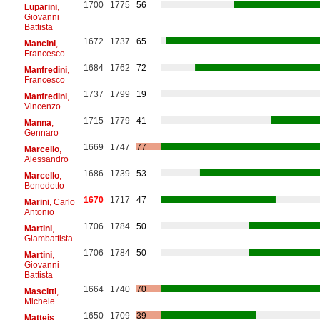
1700
1775
56
Luparini
,
Giovanni
Battista
1672
1737
65
Mancini
,
Francesco
1684
1762
72
Manfredini
,
Francesco
1737
1799
19
Manfredini
,
Vincenzo
1715
1779
41
Manna
,
Gennaro
1669
1747
77
Marcello
,
Alessandro
1686
1739
53
Marcello
,
Benedetto
1670
1717
47
Marini
, Carlo
Antonio
1706
1784
50
Martini
,
Giambattista
1706
1784
50
Martini
,
Giovanni
Battista
1664
1740
70
Mascitti
,
Michele
1650
1709
39
Matteis
,