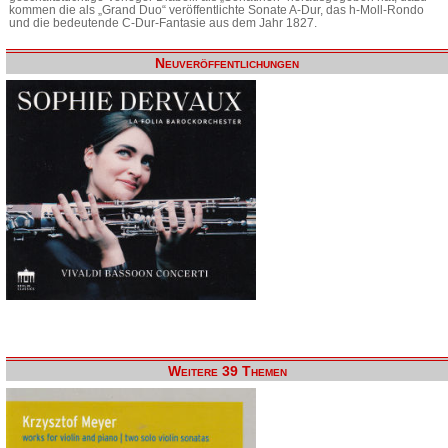
kommen die als „Grand Duo“ veröffentlichte Sonate A-Dur, das h-Moll-Rondo
und die bedeutende C-Dur-Fantasie aus dem Jahr 1827.
Neuveröffentlichungen
Weitere 39 Themen