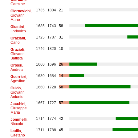
Carmine
1735
1804
21
Giornovichi
,
Giovanni
Mane
1685
1743
58
Giustini
,
Lodovico
1725
1787
31
Graziani
,
Carlo
1746
1820
10
Grazioli
,
Giovanni
Battista
1660
1696
26
Grossi
,
Andrea
1630
1684
14
Guerrieri
,
Agostino
1660
1728
58
Guido
,
Giovanni
Antonio
1667
1727
57
Jacchini
,
Giuseppe
Maria
1714
1774
42
Jommelli
,
Niccolò
1711
1788
45
Latilla
,
Gaetano