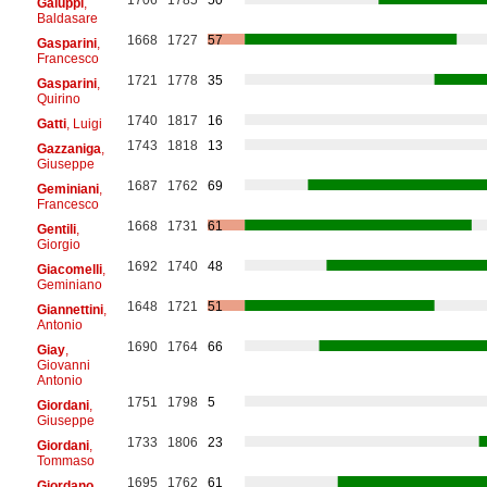
Galuppi
,
Baldasare
1668
1727
57
Gasparini
,
Francesco
1721
1778
35
Gasparini
,
Quirino
1740
1817
16
Gatti
, Luigi
1743
1818
13
Gazzaniga
,
Giuseppe
1687
1762
69
Geminiani
,
Francesco
1668
1731
61
Gentili
,
Giorgio
1692
1740
48
Giacomelli
,
Geminiano
1648
1721
51
Giannettini
,
Antonio
1690
1764
66
Giay
,
Giovanni
Antonio
1751
1798
5
Giordani
,
Giuseppe
1733
1806
23
Giordani
,
Tommaso
1695
1762
61
Giordano
,