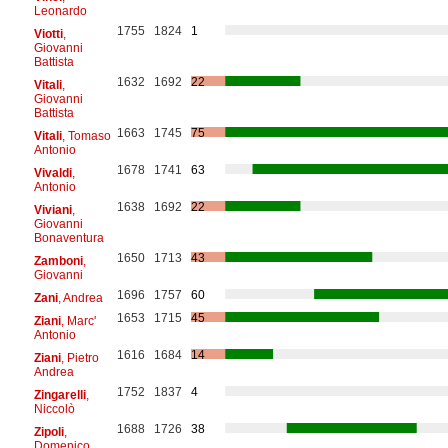
Leonardo
1755
1824
1
Viotti
,
Giovanni
Battista
1632
1692
22
Vitali
,
Giovanni
Battista
1663
1745
75
Vitali
, Tomaso
Antonio
1678
1741
63
Vivaldi
,
Antonio
1638
1692
22
Viviani
,
Giovanni
Bonaventura
1650
1713
43
Zamboni
,
Giovanni
1696
1757
60
Zani
, Andrea
1653
1715
45
Ziani
, Marc'
Antonio
1616
1684
14
Ziani
, Pietro
Andrea
1752
1837
4
Zingarelli
,
Niccolò
1688
1726
38
Zipoli
,
Domenico