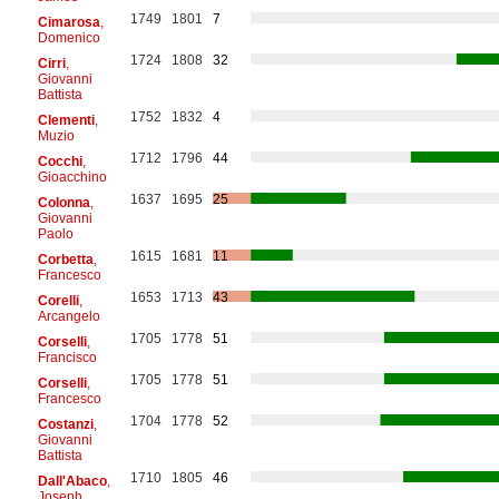
1749
1801
7
Cimarosa
,
Domenico
1724
1808
32
Cirri
,
Giovanni
Battista
1752
1832
4
Clementi
,
Muzio
1712
1796
44
Cocchi
,
Gioacchino
1637
1695
25
Colonna
,
Giovanni
Paolo
1615
1681
11
Corbetta
,
Francesco
1653
1713
43
Corelli
,
Arcangelo
1705
1778
51
Corselli
,
Francisco
1705
1778
51
Corselli
,
Francesco
1704
1778
52
Costanzi
,
Giovanni
Battista
1710
1805
46
Dall'Abaco
,
Joseph