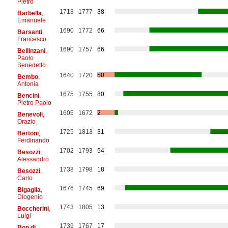
Pietro
1718
1777
38
Barbella
,
Emanuele
1690
1772
66
Barsanti
,
Francesco
1690
1757
66
Bellinzani
,
Paolo
Benedetto
1640
1720
50
Bembo
,
Antonia
1675
1755
80
Bencini
,
Pietro Paolo
1605
1672
2
Benevoli
,
Orazio
1725
1813
31
Bertoni
,
Ferdinando
1702
1793
54
Besozzi
,
Alessandro
1738
1798
18
Besozzi
,
Carlo
1676
1745
69
Bigaglia
,
Diogenio
1743
1805
13
Boccherini
,
Luigi
1739
1767
17
Bon di