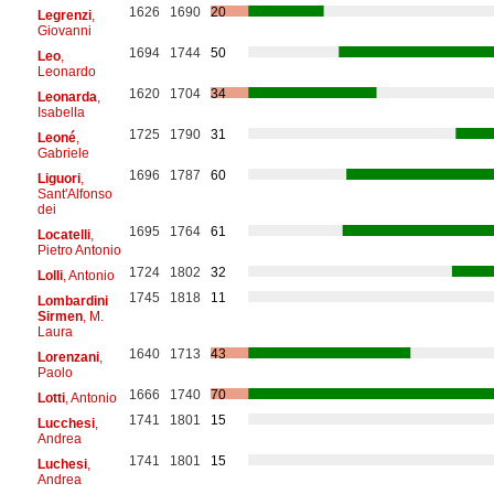
1626
1690
20
Legrenzi
,
Giovanni
1694
1744
50
Leo
,
Leonardo
1620
1704
34
Leonarda
,
Isabella
1725
1790
31
Leoné
,
Gabriele
1696
1787
60
Liguori
,
Sant'Alfonso
dei
1695
1764
61
Locatelli
,
Pietro Antonio
1724
1802
32
Lolli
, Antonio
1745
1818
11
Lombardini
Sirmen
, M.
Laura
1640
1713
43
Lorenzani
,
Paolo
1666
1740
70
Lotti
, Antonio
1741
1801
15
Lucchesi
,
Andrea
1741
1801
15
Luchesi
,
Andrea