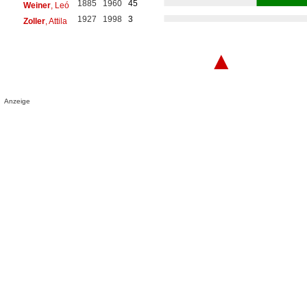
1885
1960
45
Weiner
, Leó
1927
1998
3
Zoller
, Attila
▲
Anzeige