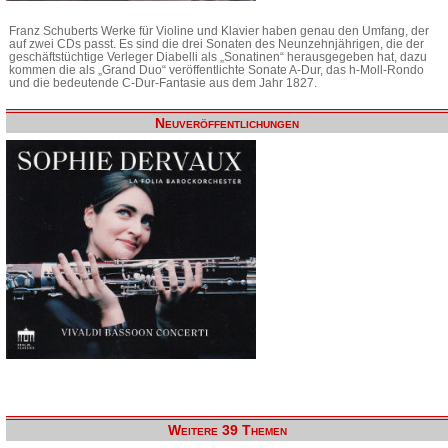
Franz Schuberts Werke für Violine und Klavier haben genau den Umfang, der
auf zwei CDs passt. Es sind die drei Sonaten des Neunzehnjährigen, die der
geschäftstüchtige Verleger Diabelli als „Sonatinen“ herausgegeben hat, dazu
kommen die als „Grand Duo“ veröffentlichte Sonate A-Dur, das h-Moll-Rondo
und die bedeutende C-Dur-Fantasie aus dem Jahr 1827.
Neuveröffentlichungen
Weitere 39 Themen