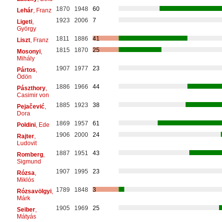
1870
1948
60
Lehár
, Franz
1923
2006
7
Ligeti
,
György
1811
1886
41
Liszt
, Franz
1815
1870
25
Mosonyi
,
Mihály
1907
1977
23
Pártos
,
Ödön
1886
1966
44
Pászthory
,
Casimir von
1885
1923
38
Pejačević
,
Dora
1869
1957
61
Poldini
, Ede
1906
2000
24
Rajter
,
Ludovit
1887
1951
43
Romberg
,
Sigmund
1907
1995
23
Rózsa
,
Miklós
1789
1848
3
Rózsavölgyi
,
Márk
1905
1969
25
Seiber
,
Mátyás