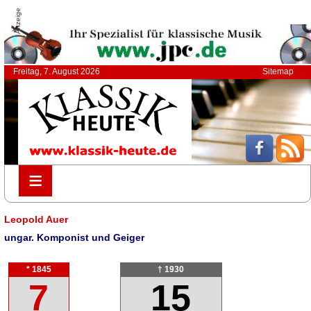
Anzeige
Freitag, 7. August 2026
Sitemap
≡
≡
Leopold Auer
ungar. Komponist und Geiger
* 1845
† 1930
7
15