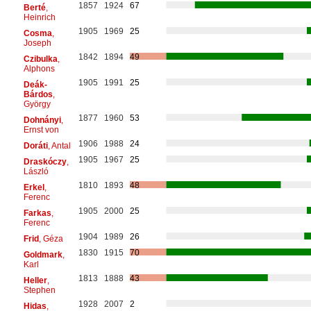
1857
1924
67
Berté
,
Heinrich
1905
1969
25
Cosma
,
Joseph
1842
1894
49
Czibulka
,
Alphons
1905
1991
25
Deák-
Bárdos
,
György
1877
1960
53
Dohnányi
,
Ernst von
1906
1988
24
Doráti
, Antal
1905
1967
25
Draskóczy
,
László
1810
1893
48
Erkel
,
Ferenc
1905
2000
25
Farkas
,
Ferenc
1904
1989
26
Frid
, Géza
1830
1915
70
Goldmark
,
Karl
1813
1888
43
Heller
,
Stephen
1928
2007
2
Hidas
,