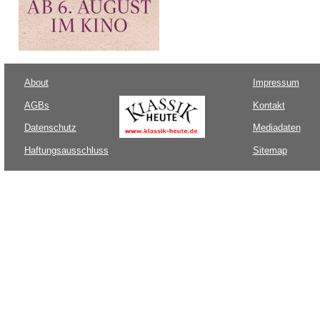
About
Impressum
AGBs
Kontakt
Datenschutz
Mediadaten
Haftungsausschluss
Sitemap