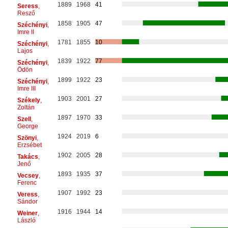
1889
1968
41
Seress
,
Resző
1858
1905
47
Széchényi
,
Imre II
1781
1855
10
Széchényi
,
Lajos
1839
1922
77
Széchényi
,
Ödön
1899
1922
23
Széchényi
,
Imre III
1903
2001
27
Székely
,
Zoltán
1897
1970
33
Szell
,
George
1924
2019
6
Szönyi
,
Erzsébet
1902
2005
28
Takács
,
Jenő
1893
1935
37
Vecsey
,
Ferenc
1907
1992
23
Veress
,
Sándor
1916
1944
14
Weiner
,
László