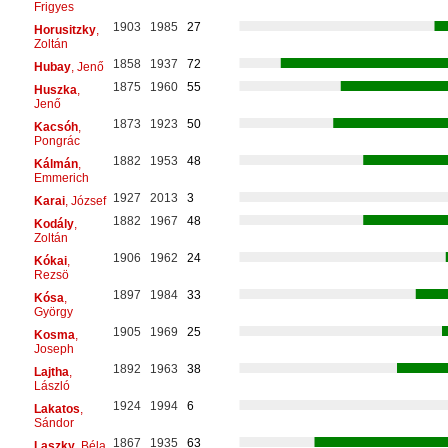
Frigyes
1903
1985
27
Horusitzky
,
Zoltán
1858
1937
72
Hubay
, Jenő
1875
1960
55
Huszka
,
Jenő
1873
1923
50
Kacsóh
,
Pongrác
1882
1953
48
Kálmán
,
Emmerich
1927
2013
3
Karai
, József
1882
1967
48
Kodály
,
Zoltán
1906
1962
24
Kókai
,
Rezsö
1897
1984
33
Kósa
,
György
1905
1969
25
Kosma
,
Joseph
1892
1963
38
Lajtha
,
László
1924
1994
6
Lakatos
,
Sándor
1867
1935
63
Laszky
, Béla