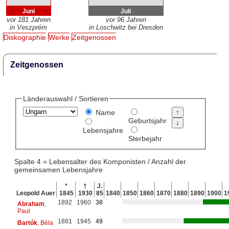
Juni
Juli
vor 181 Jahren
vor 96 Jahren
in Veszprém
in Loschwitz bei Dresden
Diskographie
Werke
Zeitgenossen
Zeitgenossen
Länderauswahl / Sortieren
Name
Geburtsjahr
Lebensjahre
Sterbejahr
Spalte 4 = Lebensalter des Komponisten / Anzahl der
gemeinsamen Lebensjahre
*
†
J.
Leopold Auer
1845
1930
85
1840
1850
1860
1870
1880
1890
1900
1
1892
1960
38
Abraham
,
Paul
1881
1945
49
Bartók
, Béla