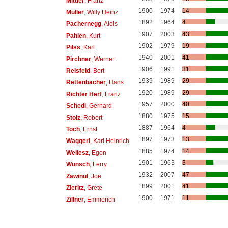
Mittler
, Franz
1900
1974
14
Müller
, Willy Heinz
1892
1964
4
Pachernegg
, Alois
1907
2003
43
Pahlen
, Kurt
1902
1979
19
Pilss
, Karl
1940
2001
41
Pirchner
, Werner
1906
1991
31
Reisfeld
, Bert
1939
1989
29
Rettenbacher
, Hans
1920
1989
29
Richter Herf
, Franz
1957
2000
40
Schedl
, Gerhard
1880
1975
15
Stolz
, Robert
1887
1964
4
Toch
, Ernst
1897
1973
13
Waggerl
, Karl Heinrich
1885
1974
14
Wellesz
, Egon
1901
1963
3
Wunsch
, Ferry
1932
2007
47
Zawinul
, Joe
1899
2001
41
Zieritz
, Grete
1900
1971
11
Zillner
, Emmerich