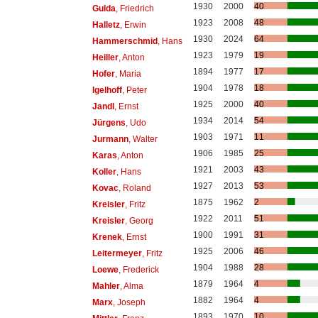
1930
2000
40
Gulda
, Friedrich
1923
2008
48
Halletz
, Erwin
1930
2024
64
Hammerschmid
, Hans
1923
1979
19
Heiller
, Anton
1894
1977
17
Hofer
, Maria
1904
1978
18
Igelhoff
, Peter
1925
2000
40
Jandl
, Ernst
1934
2014
54
Jürgens
, Udo
1903
1971
11
Jurmann
, Walter
1906
1985
25
Karas
, Anton
1921
2003
43
Koller
, Hans
1927
2013
53
Kovac
, Roland
1875
1962
2
Kreisler
, Fritz
1922
2011
51
Kreisler
, Georg
1900
1991
31
Krenek
, Ernst
1925
2006
46
Leitermeyer
, Fritz
1904
1988
28
Loewe
, Frederick
1879
1964
4
Mahler
, Alma
1882
1964
4
Marx
, Joseph
1893
1970
10