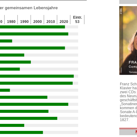
 der gemeinsamen Lebensjahre
Eintr.
70
1980
1990
2000
2010
2020
53
Franz Sch
Klavier h
zwei CDs 
des Neunz
geschäftst
„Sonatine
kommen di
Sonate A-
bedeutend
1827.