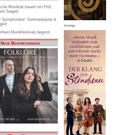
che Musikrat trauert um Prof.
ine Siegert
 Symphoniker: Sommerpause &
ginn
Anzeige
rrhein Musikfestivals beginnt
Neue Besprechungen