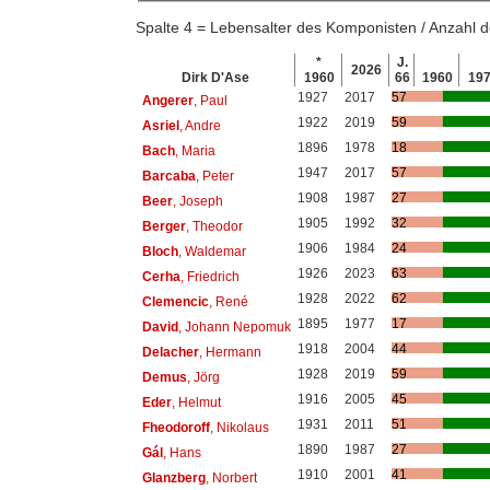
Spalte 4 = Lebensalter des Komponisten / Anzahl
*
J.
2026
Dirk D'Ase
1960
66
1960
19
1927
2017
57
Angerer
, Paul
1922
2019
59
Asriel
, Andre
1896
1978
18
Bach
, Maria
1947
2017
57
Barcaba
, Peter
1908
1987
27
Beer
, Joseph
1905
1992
32
Berger
, Theodor
1906
1984
24
Bloch
, Waldemar
1926
2023
63
Cerha
, Friedrich
1928
2022
62
Clemencic
, René
1895
1977
17
David
, Johann Nepomuk
1918
2004
44
Delacher
, Hermann
1928
2019
59
Demus
, Jörg
1916
2005
45
Eder
, Helmut
1931
2011
51
Fheodoroff
, Nikolaus
1890
1987
27
Gál
, Hans
1910
2001
41
Glanzberg
, Norbert