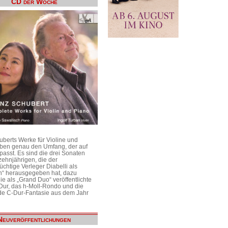
CD der Woche
uberts Werke für Violine und
aben genau den Umfang, der auf
passt. Es sind die drei Sonaten
ehnjährigen, die der
üchtige Verleger Diabelli als
n“ herausgegeben hat, dazu
e als „Grand Duo“ veröffentlichte
Dur, das h-Moll-Rondo und die
e C-Dur-Fantasie aus dem Jahr
Neuveröffentlichungen